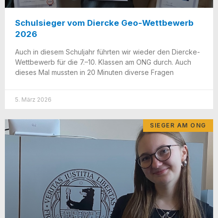
Schulsieger vom Diercke Geo-Wettbewerb
2026
Auch in die­sem Schul­jahr führ­ten wir wie­der den Diercke-
Wet­t­­be­­werb für die 7.–10. Klas­sen am ONG durch. Auch
die­ses Mal muss­ten in 20 Minu­ten diver­se Fragen
5. März 2026
SIEGER AM ONG