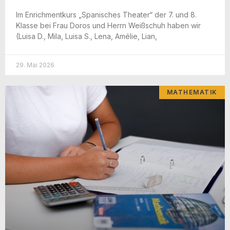
Im Enrich­ment­kurs „Spa­ni­sches Thea­ter“ der 7. und 8.
Klas­se bei Frau Doros und Herrn Weiß­schuh haben wir
(Lui­sa D., Mila, Lui­sa S., Lena, Amé­lie, Lian,
29. Mai 2026
MATHEMATIK