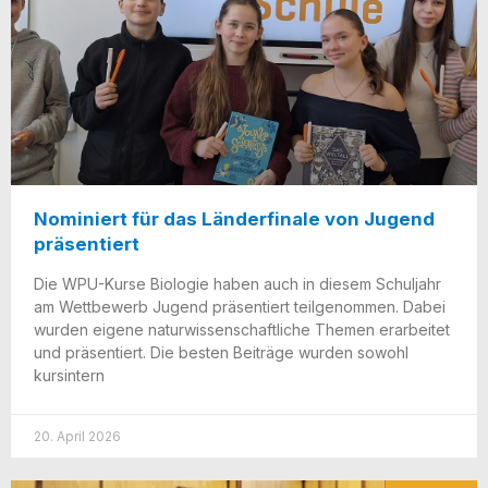
Nominiert für das Länderfinale von Jugend
präsentiert
Die WPU-Kur­­se Bio­lo­gie haben auch in die­sem Schul­jahr
am Wett­be­werb Jugend prä­sen­tiert teil­ge­nom­men. Dabei
wur­den eige­ne natur­wis­sen­schaft­li­che The­men erar­bei­tet
und prä­sen­tiert. Die bes­ten Bei­trä­ge wur­den sowohl
kursintern
20. April 2026