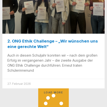
2. ONG Ethik Challenge – „Wir wünschen uns
eine gerechte Welt“
Auch in die­sem Schul­jahr konn­ten wir – nach dem gro­ßen
Erfolg im ver­gan­ge­nen Jahr – die zwei­te Aus­ga­be der
ONG Ethik Chall­enge durch­füh­ren. Erneut tra­ten
Schülerinnenund
27. Februar 2026
LOAD MORE