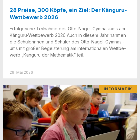
28 Preise, 300 Köpfe, ein Ziel: Der Känguru-
Wettbewerb 2026
Erfolg­rei­che Teil­nah­me des Otto-Nagel-Gym­na­­si­ums am
Kän­­gu­ru-Wet­t­­be­­werb 2026 Auch in die­sem Jahr nah­men
die Schü­le­rin­nen und Schü­ler des Otto-Nagel-Gym­na­­si­
ums mit gro­ßer Begeis­te­rung am inter­na­tio­na­len Wett­be­
werb „Kän­gu­ru der Mathe­ma­tik“ teil.
29. Mai 2026
INFORMATIK