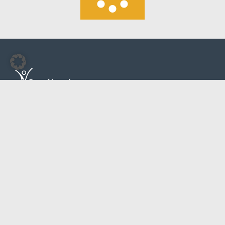
Otto-Nagel-Gymnasium
Schulstraße 11
12683 Berlin
030 / 514 38 64
030 / 514 28 16
sekretariat@ong.berlin
Programme