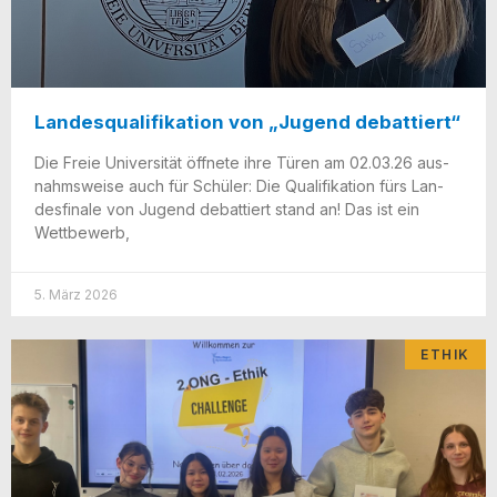
Landesqualifikation von „Jugend debattiert“
Die Freie Uni­ver­si­tät öff­ne­te ihre Türen am 02.03.26 aus­
nahms­wei­se auch für Schü­ler: Die Qua­li­fi­ka­ti­on fürs Lan­
des­fi­na­le von Jugend debat­tiert stand an! Das ist ein
Wettbewerb,
5. März 2026
ETHIK