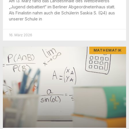
Am 13. März fand das Lan­des­fi­na­le des Wett­be­werbs
„Jugend debat­tiert“ im Ber­li­ner Abge­ord­ne­ten­haus statt.
Als Fina­lis­tin nahm auch die Schü­le­rin Saskia S. (Q4) aus
unse­rer Schu­le in
16. März 2026
MATHEMATIK