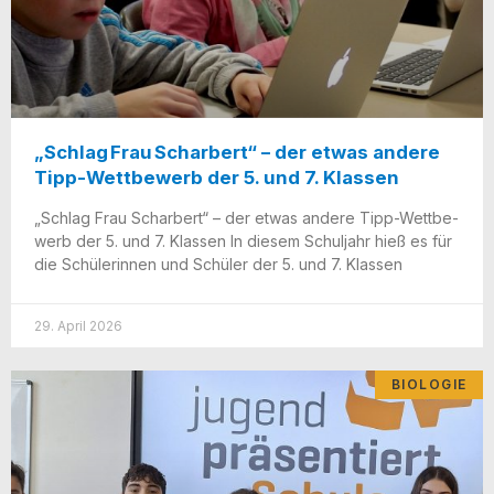
„Schlag Frau Scharbert“ – der etwas andere
Tipp-Wettbewerb der 5. und 7. Klassen
„Schlag Frau Schar­bert“ – der etwas ande­re Tipp-Wet­t­­be­­
werb der 5. und 7. Klas­sen In die­sem Schul­jahr hieß es für
die Schü­le­rin­nen und Schü­ler der 5. und 7. Klassen
29. April 2026
BIOLOGIE