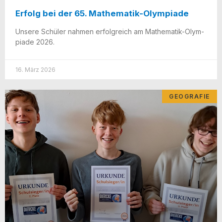
Erfolg bei der 65. Mathematik-Olympiade
Unse­re Schü­ler nah­men erfolg­reich am Mathe­ma­tik-Olym­
pia­de 2026.
16. März 2026
GEOGRAFIE