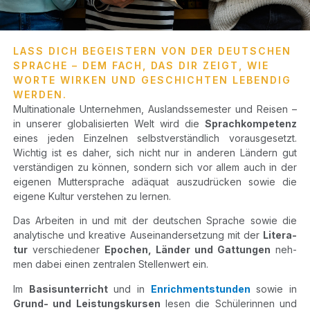
LASS DICH BEGEISTERN VON DER DEUTSCHEN
SPRACHE – DEM FACH, DAS DIR ZEIGT, WIE
WORTE WIRKEN UND GESCHICHTEN LEBENDIG
WERDEN.
Mul­ti­na­tio­na­le Unter­neh­men, Aus­lands­se­mes­ter und Rei­sen –
in unse­rer glo­ba­li­sier­ten Welt wird die
Sprach­kom­pe­tenz
eines jeden Ein­zel­nen selbst­ver­ständ­lich vor­aus­ge­setzt.
Wich­tig ist es daher, sich nicht nur in ande­ren Län­dern gut
ver­stän­di­gen zu kön­nen, son­dern sich vor allem auch in der
eige­nen Mut­ter­spra­che adäquat aus­zu­drü­cken sowie die
eige­ne Kul­tur ver­ste­hen zu lernen.
Das Arbei­ten in und mit der deut­schen Spra­che sowie die
ana­ly­ti­sche und krea­ti­ve Aus­ein­an­der­set­zung mit der
Lite­ra­
tur
ver­schie­de­ner
Epo­chen, Län­der und Gat­tun­gen
neh­
men dabei einen zen­tra­len Stel­len­wert ein.
Im
Basis­un­ter­richt
und in
Enrich­ment­stun­den
sowie in
Grund- und Leis­tungs­kur­sen
lesen die Schü­le­rin­nen und