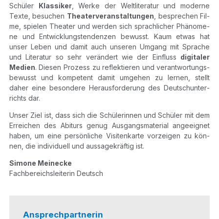
Schü­ler
Klas­si­ker
, Wer­ke der Welt­li­te­ra­tur und moder­ne
Tex­te, besu­chen
Thea­ter­ver­an­stal­tun­gen
, bespre­chen Fil­
me, spie­len Thea­ter und wer­den sich sprach­li­cher Phä­no­me­
ne und Ent­wick­lungs­ten­den­zen bewusst. Kaum etwas hat
unser Leben und damit auch unse­ren Umgang mit Spra­che
und Lite­ra­tur so sehr ver­än­dert wie der Ein­fluss
digi­ta­ler
Medi­en
. Die­sen Pro­zess zu reflek­tie­ren und ver­ant­wor­tungs­
be­wusst und kom­pe­tent damit umge­hen zu ler­nen, stellt
daher eine beson­de­re Her­aus­for­de­rung des Deutsch­un­ter­
richts dar.
Unser Ziel ist, dass sich die Schü­le­rin­nen und Schü­ler mit dem
Errei­chen des Abiturs genug Aus­gangs­ma­te­ri­al ange­eig­net
haben, um eine per­sön­li­che Visi­ten­kar­te vor­zei­gen zu kön­
nen, die indi­vi­du­ell und aus­sa­ge­kräf­tig ist.
Simo­ne Meine­cke
Fach­be­reichs­lei­te­rin Deutsch
Ansprechpartnerin