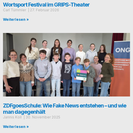
Wortsport Festival im GRIPS-Theater
Carl Tümmler
27. Febru­ar 2026
Weiterlesen »
ZDFgoesSchule: Wie Fake News entstehen – und wie
man dagegenhält
Jan­nis Koll
30. Novem­ber 2025
Weiterlesen »