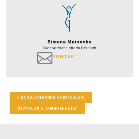
Simone Meinecke
Fach­be­reichs­lei­te­rin Deutsch
KONTAKT
SCHUL­IN­TER­NES CURRICULUM
ERFOL­GE & ANERKENNUNG