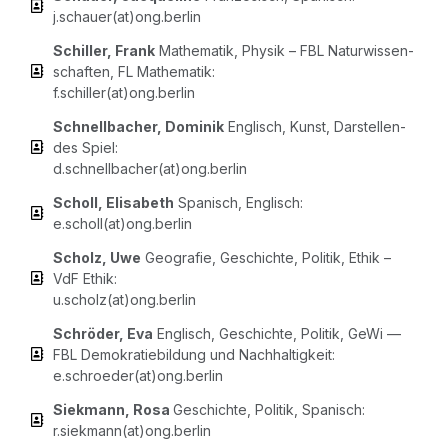
j.schauer(at)ong.berlin
Schil­ler, Frank
Mathe­ma­tik, Phy­sik – FBL Natur­wis­sen­
schaf­ten, FL Mathe­ma­tik:
f.schiller(at)ong.berlin
Schnell­ba­cher, Domi­nik
Eng­lisch, Kunst, Dar­stel­len­
des Spiel:
d.schnellbacher(at)ong.berlin
Scholl, Eli­sa­beth
Spa­nisch, Eng­lisch:
e.scholl(at)ong.berlin
Scholz, Uwe
Geo­gra­fie, Geschich­te, Poli­tik, Ethik –
VdF Ethik:
u.scholz(at)ong.berlin
Schrö­der, Eva
Eng­lisch, Geschich­te, Poli­tik, GeWi —
FBL Demo­kra­tie­bil­dung und Nach­hal­tig­keit:
e.schroeder(at)ong.berlin
Siek­mann, Rosa
Geschich­te, Poli­tik, Spa­nisch:
r.siekmann(at)ong.berlin