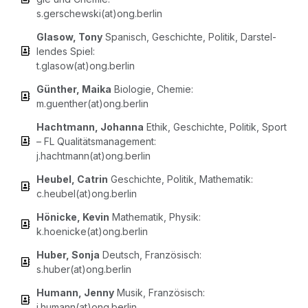
s.gerschewski(at)ong.berlin
Gla­sow, Tony
Spa­nisch, Geschich­te, Poli­tik, Dar­stel­
len­des Spiel:
t.glasow(at)ong.berlin
Gün­ther, Mai­ka
Bio­lo­gie, Che­mie:
m.guenther(at)ong.berlin
Hacht­mann, Johan­na
Ethik, Geschich­te, Poli­tik, Sport
– FL Qua­li­täts­ma­nage­ment:
j.hachtmann(at)ong.berlin
Heu­bel, Catrin
Geschich­te, Poli­tik, Mathe­ma­tik:
c.heubel(at)ong.berlin
Höni­cke, Kevin
Mathe­ma­tik, Phy­sik:
k.hoenicke(at)ong.berlin
Huber, Son­ja
Deutsch, Fran­zö­sisch:
s.huber(at)ong.berlin
Humann, Jen­ny
Musik, Fran­zö­sisch:
j.humann(at)ong.berlin