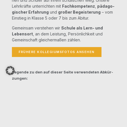
nen und Schü­ler auf ihrem schu­li­schen Weg. Unse­re
Lehr­kräf­te unter­rich­ten mit
Fach­kom­pe­tenz
,
päd­ago­
gi­scher Erfah­rung
und
gro­ßer Begeis­te­rung
– vom
Ein­stieg in Klas­se 5 oder 7 bis zum Abitur.
Gemein­sam ver­ste­hen wir
Schu­le als Lern- und
Lebens­ort
, an dem Leis­tung, Per­sön­lich­keit und
Gemein­schaft glei­cher­ma­ßen zählen.
FRÜ­HE­RE KOL­LE­GI­UMS­FO­TOS ANSEHEN
Legen­de zu den auf die­ser Sei­te ver­wen­de­ten Abkür­
zun­gen:
FL – Fach­lei­tung
FBL – Fach­be­reichs­lei­tung
VdF – Vor­sitz der Fachkonferenz