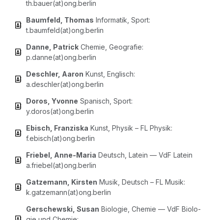
th.bauer(at)ong.berlin
Baum­feld, Tho­mas
Infor­ma­tik, Sport:
t.baumfeld(at)ong.berlin
Dan­ne, Patrick
Che­mie, Geo­gra­fie:
p.danne(at)ong.berlin
Desch­ler, Aaron
Kunst, Eng­lisch:
a.deschler(at)ong.berlin
Doros, Yvonne
Spa­nisch, Sport:
y.doros(at)ong.berlin
Ebisch, Fran­zis­ka
Kunst, Phy­sik – FL Phy­sik:
f.ebisch(at)ong.berlin
Frie­bel, Anne-Maria
Deutsch, Latein — VdF Latein
a.friebel(at)ong.berlin
Gatz­e­mann, Kirs­ten
Musik, Deutsch – FL Musik:
k.gatzemann(at)ong.berlin
Ger­schew­ski, Sus­an
Bio­lo­gie, Che­mie — VdF Bio­lo­
gie und Che­mie: