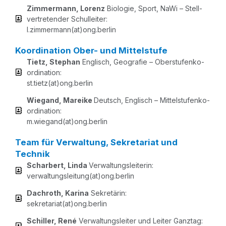
Zim­mer­mann, Lorenz
Bio­lo­gie, Sport, NaWi – Stell­
ver­tre­ten­der Schul­lei­ter:
l.zimmermann(at)ong.berlin
Koordination Ober- und Mittelstufe
Tietz, Ste­phan
Eng­lisch, Geo­gra­fie – Ober­stu­fen­ko­
or­di­na­ti­on:
st.tietz(at)ong.berlin
Wie­gand, Marei­ke
Deutsch, Eng­lisch – Mit­tel­stu­fen­ko­
or­di­na­ti­on:
m.wiegand(at)ong.berlin
Team für Verwaltung, Sekretariat und
Technik
Schar­bert, Lin­da
Ver­wal­tungs­lei­te­rin:
verwaltungsleitung(at)ong.berlin
Dach­roth, Kari­na
Sekre­tä­rin:
sekretariat(at)ong.berlin
Schil­ler, René
Ver­wal­tungs­lei­ter und Lei­ter Ganz­tag: