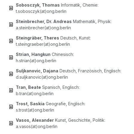
Sobo­sc­zyk, Tho­mas
Infor­ma­tik, Che­mie:
t.sobosczyk(at)ong.berlin
Stein­bre­cher, Dr. Andre­as
Mathe­ma­tik, Phy­sik:
a.steinbrecher(at)ong.berlin
Stein­grä­ber, The­res
Deutsch, Kunst:
t.steingraeber(at)ong.berlin
Stri­an, Hang­kun
Chi­ne­sisch:
h.strian(at)ong.berlin
Sul­j­ka­no­vic, Daja­na
Deutsch, Fran­zö­sisch, Eng­lisch:
d.suljkanovic(at)ong.berlin
Tran, Bea­te
Spa­nisch, Eng­lisch:
b.tran(at)ong.berlin
Trost, Saskia
Geo­gra­fie, Eng­lisch:
s.trost(at)ong.berlin
Vasos, Alex­an­der
Kunst, Geschich­te, Poli­tik:
a.vasos(at)ong.berlin