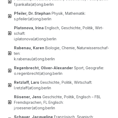
f.pankalla(at)ong.berlin
Pfei­ler, Dr. Ste­phan
Phy­sik, Mathe­ma­tik:
s.pfeiler(at)ong.berlin
Pla­to­no­va, Iri­na
Eng­lisch, Geschich­te, Poli­tik, Wirt­
schaft:
i.platonova(at)ong.berlin
Raben­au, Karen
Bio­lo­gie, Che­mie, Natur­wis­sen­schaf­
ten:
k.rabenau(at)ong.berlin
Regen­brecht, Oli­ver-Alex­an­der
Sport, Geo­gra­fie:
o.regenbrecht(at)ong.berlin
Retzlaff, Lars
Geschich­te, Poli­tik, Wirt­schaft:
l.retzlaff(at)ong.berlin
Röse­ner, Jens
Geschich­te, Poli­tik, Eng­lisch – FBL
Fremd­spra­chen, FL Eng­lisch:
j.roesener(at)ong.berlin
Schau­er, Jac­que­line
Fran­zö­sisch, Spa­nisch: