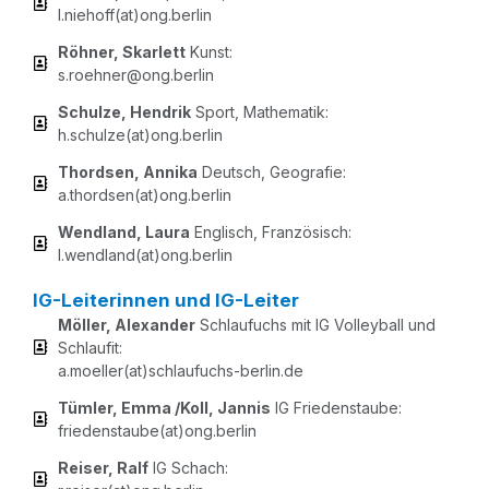
l.niehoff(at)ong.berlin
Röh­ner, Skar­lett
Kunst:
s.roehner@ong.berlin
Schul­ze, Hen­drik
Sport, Mathe­ma­tik:
h.schulze(at)ong.berlin
Thord­sen, Anni­ka
Deutsch, Geo­gra­fie:
a.thordsen(at)ong.berlin
Wend­land, Lau­ra
Eng­lisch, Fran­zö­sisch:
l.wendland(at)ong.berlin
IG-Leiterinnen und IG-Leiter
Möl­ler, Alex­an­der
Schlau­fuchs mit IG Vol­ley­ball und
Schlau­fit:
a.moeller(at)schlaufuchs-berlin.de
Tüm­ler, Emma /​Koll, Jan­nis
IG Frie­dens­tau­be:
friedenstaube(at)ong.berlin
Rei­ser, Ralf
IG Schach: