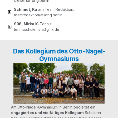
r.reiser(at)ong.berlin
Schmidt, Kat­rin
Team Redak­ti­on:
teamredaktion(at)ong.berlin
Süß, Mir­ko
IG Ten­nis:
tennisschulems(at)gmx.de
Das Kollegium des Otto-Nagel-
Gymnasiums
Am Otto-Nagel-Gym­na­si­um in Ber­lin beglei­tet ein
enga­gier­tes und viel­fäl­ti­ges Kol­le­gi­um
Schü­le­rin­