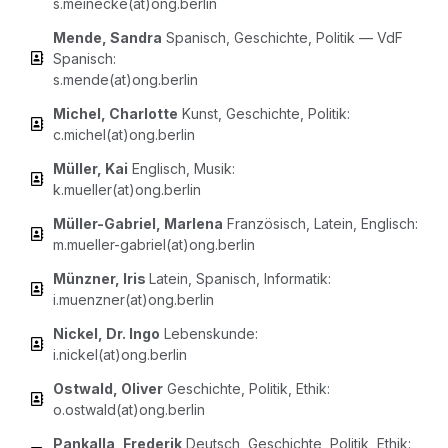
s.meinecke(at)ong.berlin
Men­de, San­dra
Spa­nisch, Geschich­te, Poli­tik — VdF
Spa­nisch:
s.mende(at)ong.berlin
Michel, Char­lot­te
Kunst, Geschich­te, Poli­tik:
c.michel(at)ong.berlin
Mül­ler, Kai
Eng­lisch, Musik:
k.mueller(at)ong.berlin
Mül­ler-Gabri­el, Mar­le­na
Fran­zö­sisch, Latein, Eng­lisch:
m.mueller-gabriel(at)ong.berlin
Münz­ner, Iris
Latein, Spa­nisch, Infor­ma­tik:
i.muenzner(at)ong.berlin
Nickel, Dr. Ingo
Lebens­kun­de:
i.nickel(at)ong.berlin
Ost­wald, Oli­ver
Geschich­te, Poli­tik, Ethik:
o.ostwald(at)ong.berlin
Pan­kal­la, Fre­de­rik
Deutsch, Geschich­te, Poli­tik, Ethik: