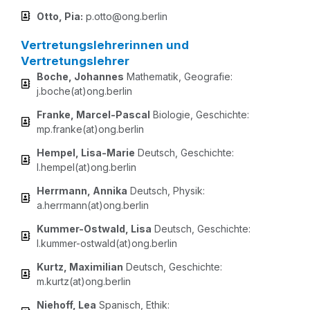
Otto, Pia:
p.otto@ong.berlin
Vertretungslehrerinnen und
Vertretungslehrer
Boche, Johan­nes
Mathe­ma­tik, Geo­gra­fie:
j.boche(at)ong.berlin
Fran­ke, Mar­cel-Pas­cal
Bio­lo­gie, Geschich­te:
mp.franke(at)ong.berlin
Hem­pel, Lisa-Marie
Deutsch, Geschich­te:
l.hempel(at)ong.berlin
Herr­mann, Anni­ka
Deutsch, Phy­sik:
a.herrmann(at)ong.berlin
Kum­mer-Ost­wald, Lisa
Deutsch, Geschich­te:
l.kummer-ostwald(at)ong.berlin
Kurtz, Maxi­mi­li­an
Deutsch, Geschich­te:
m.kurtz(at)ong.berlin
Nie­hoff, Lea
Spa­nisch, Ethik: