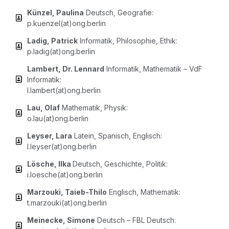
Kün­zel, Pau­li­na
Deutsch, Geo­gra­fie:
p.kuenzel(at)ong.berlin
Ladig, Patrick
Infor­ma­tik, Phi­lo­so­phie, Ethik:
p.ladig(at)ong.berlin
Lam­bert, Dr. Len­nard
Infor­ma­tik, Mathe­ma­tik – VdF
Infor­ma­tik:
l.lambert(at)ong.berlin
Lau, Olaf
Mathe­ma­tik, Phy­sik:
o.lau(at)ong.berlin
Ley­ser, Lara
Latein, Spa­nisch, Eng­lisch:
l.leyser(at)ong.berlin
Lösche, Ilka
Deutsch, Geschich­te, Poli­tik:
i.loesche(at)ong.berlin
Marz­ou­ki, Tai­eb-Thi­lo
Eng­lisch, Mathe­ma­tik:
t.marzouki(at)ong.berlin
Meine­cke, Simo­ne
Deutsch – FBL Deutsch: