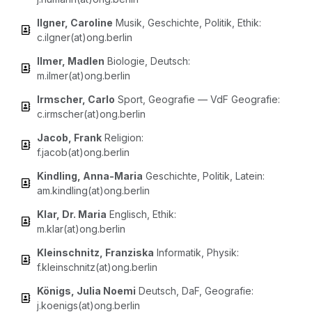
Ilg­ner, Caro­li­ne
Musik, Geschich­te, Poli­tik, Ethik:
c.ilgner(at)ong.berlin
Ilmer, Mad­len
Bio­lo­gie, Deutsch:
m.ilmer(at)ong.berlin
Irm­scher, Car­lo
Sport, Geo­gra­fie — VdF Geo­gra­fie:
c.irmscher(at)ong.berlin
Jacob, Frank
Reli­gi­on:
f.jacob(at)ong.berlin
Kind­ling, Anna-Maria
Geschich­te, Poli­tik, Latein:
am.kindling(at)ong.berlin
Klar, Dr. Maria
Eng­lisch, Ethik:
m.klar(at)ong.berlin
Klein­schnitz, Fran­zis­ka
Infor­ma­tik, Phy­sik:
f.kleinschnitz(at)ong.berlin
Königs, Julia Noe­mi
Deutsch, DaF, Geo­gra­fie:
j.koenigs(at)ong.berlin