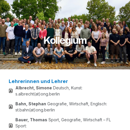
Kollegium
Lehrerinnen und Lehrer
Albrecht, Simo­ne
Deutsch, Kunst:
s.albrecht(at)ong.berlin
Bahn, Ste­phan
Geo­gra­fie, Wirt­schaft, Eng­lisch:
st.bahn(at)ong.berlin
Bau­er, Tho­mas
Sport, Geo­gra­fie, Wirt­schaft – FL
Sport: