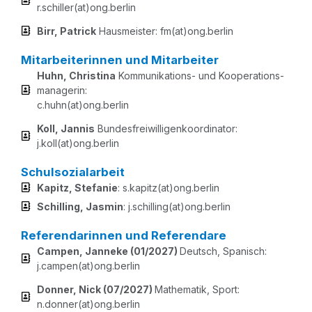
r.schiller(at)ong.berlin
Birr, Patrick
Haus­meis­ter: fm(at)ong.berlin
Mitarbeiterinnen und Mitarbeiter
Huhn, Chris­ti­na
Kom­mu­ni­ka­ti­ons- und Koope­ra­ti­ons­
ma­na­ge­rin:
c.huhn(at)ong.berlin
Koll, Jan­nis
Bun­des­frei­wil­li­gen­ko­or­di­na­tor:
j.koll(at)ong.berlin
Schulsozialarbeit
Kapitz, Ste­fa­nie
: s.kapitz(at)ong.berlin
Schil­ling, Jas­min
: j.schilling(at)ong.berlin
Referendarinnen und Referendare
Cam­pen, Jan­ne­ke (01/​2027)
Deutsch, Spa­nisch:
j.campen(at)ong.berlin
Don­ner, Nick (07/​2027)
Mathe­ma­tik, Sport:
n.donner(at)ong.berlin