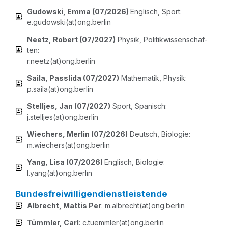
Gudow­ski, Emma (07/​2026)
Eng­lisch, Sport:
e.gudowski(at)ong.berlin
Nee­tz, Robert (07/​2027)
Phy­sik, Poli­tik­wis­sen­schaf­
ten:
r.neetz(at)ong.berlin
Sai­la, Pass­li­da (07/​2027)
Mathe­ma­tik, Phy­sik:
p.saila(at)ong.berlin
Stell­jes, Jan (07/​2027)
Sport, Spa­nisch:
j.stelljes(at)ong.berlin
Wie­chers, Mer­lin (07/​2026)
Deutsch, Bio­lo­gie:
m.wiechers(at)ong.berlin
Yang, Lisa (07/​2026)
Eng­lisch, Bio­lo­gie:
l.yang(at)ong.berlin
Bundesfreiwilligendienstleistende
Albrecht, Mat­tis Per
: m.albrecht(at)ong.berlin
Tümm­ler, Carl
: c.tuemmler(at)ong.berlin