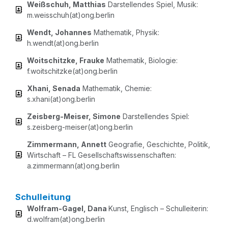
Weiß­schuh, Mat­thi­as
Dar­stel­len­des Spiel, Musik:
m.weisschuh(at)ong.berlin
Wendt, Johan­nes
Mathe­ma­tik, Phy­sik:
h.wendt(at)ong.berlin
Woit­s­chitz­ke, Frau­ke
Mathe­ma­tik, Bio­lo­gie:
f.woitschitzke(at)ong.berlin
Xha­ni, Sena­da
Mathe­ma­tik, Che­mie:
s.xhani(at)ong.berlin
Zeisberg-Mei­ser, Simo­ne
Dar­stel­len­des Spiel:
s.zeisberg-meiser(at)ong.berlin
Zim­mer­mann, Annett
Geo­gra­fie, Geschich­te, Poli­tik,
Wirt­schaft – FL Gesell­schafts­wis­sen­schaf­ten:
a.zimmermann(at)ong.berlin
Schulleitung
Wolf­ram-Gagel, Dana
Kunst, Eng­lisch – Schul­lei­te­rin:
d.wolfram(at)ong.berlin