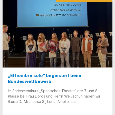
„El hombre solo“ begeistert beim
Bundeswettbewerb
Im Enrich­ment­kurs „Spa­ni­sches Thea­ter“ der 7. und 8.
Klas­se bei Frau Doros und Herrn Weiß­schuh haben wir
(Lui­sa D., Mila, Lui­sa S., Lena, Amé­lie, Lian,