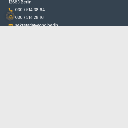
12683 Berlin
030 / 514 38 64
030 / 514 28 16
sekretariat@ong.berlin
Programme
Auszeichnungen
© 2012-2026 | All rights reserved | Team Redaktion
Barrierefreiheit
Blog und Newsletter
Datenschutzerklärung
Impressum
Kontakt