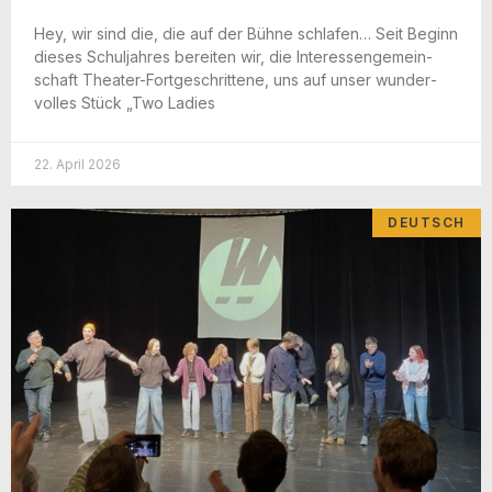
Hey, wir sind die, die auf der Büh­ne schla­fen… Seit Beginn
die­ses Schul­jah­res berei­ten wir, die Inter­es­sen­ge­mein­
schaft The­a­­ter-For­t­­ge­­schri­t­­te­­ne, uns auf unser wun­der­
vol­les Stück „Two Ladies
22. April 2026
DEUTSCH