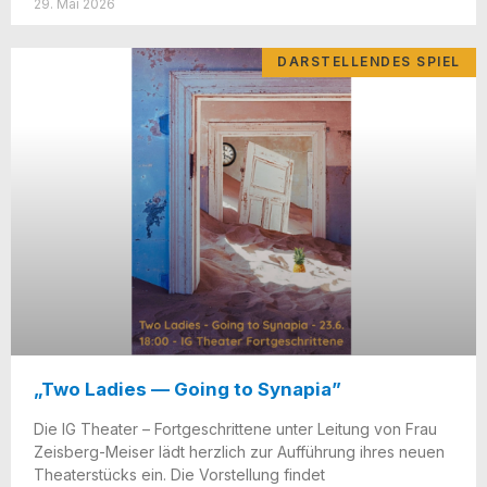
29. Mai 2026
DARSTELLENDES SPIEL
„Two Ladies — Going to Synapia”
Die IG Thea­ter – Fort­ge­schrit­te­ne unter Lei­tung von Frau
Zeisberg-Mei­­ser lädt herz­lich zur Auf­füh­rung ihres neu­en
Thea­ter­stücks ein. Die Vor­stel­lung fin­det