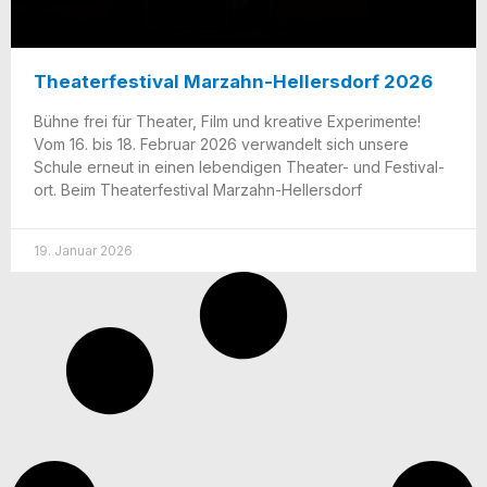
Theaterfestival Marzahn-Hellersdorf 2026
Büh­ne frei für Thea­ter, Film und krea­ti­ve Expe­ri­men­te!
Vom 16. bis 18. Febru­ar 2026 ver­wan­delt sich unse­re
Schu­le erneut in einen leben­di­gen The­a­­ter- und Fes­ti­val­
ort. Beim Thea­ter­fes­ti­val Marzahn-Hellersdorf
19. Januar 2026