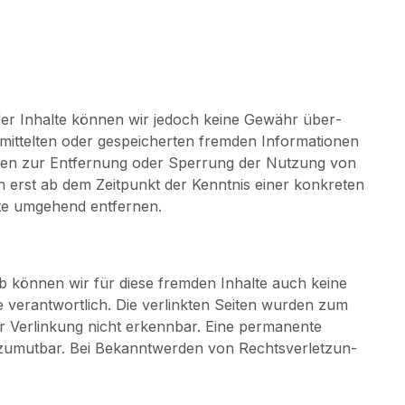
­tät der Inhal­te kön­nen wir jedoch kei­ne Gewähr über­
mit­tel­ten oder gespei­cher­ten frem­den Infor­ma­tio­nen
un­gen zur Ent­fer­nung oder Sper­rung der Nut­zung von
och erst ab dem Zeit­punkt der Kennt­nis einer kon­kre­ten
l­te umge­hend entfernen.
b kön­nen wir für die­se frem­den Inhal­te auch kei­ne
e ver­ant­wort­lich. Die ver­link­ten Sei­ten wur­den zum
r Ver­lin­kung nicht erkenn­bar. Eine per­ma­nen­te
ht zumut­bar. Bei Bekannt­wer­den von Rechts­ver­let­zun­