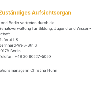
Zuständiges Aufsichtsorgan
Land Ber­lin ver­tre­ten durch die
Senats­ver­wal­tung für Bil­dung, Jugend und Wis­sen­
schaft
Refe­rat I B
Bern­hard-Weiß-Str. 6
10178 Ber­lin
Tele­fon: +49 30 90227–5050
ti­ons­ma­na­ge­rin Chris­ti­na Huhn