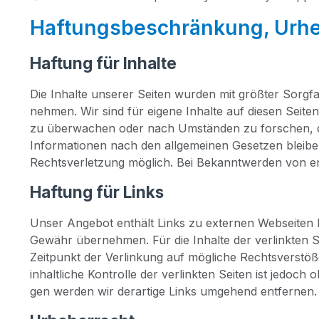
Haftungsbeschränkung, Urhe
Haftung für Inhalte
Die Inhal­te unse­rer Sei­ten wur­den mit größ­ter Sorg­fal
neh­men. Wir sind für eige­ne Inhal­te auf die­sen Sei­ten 
zu über­wa­chen oder nach Umstän­den zu for­schen, die 
Infor­ma­tio­nen nach den all­ge­mei­nen Geset­zen blei­b
Rechts­ver­let­zung mög­lich. Bei Bekannt­wer­den von en
Haftung für Links
Unser Ange­bot ent­hält Links zu exter­nen Web­sei­ten Dr
Gewähr über­neh­men. Für die Inhal­te der ver­link­ten Sei­
Zeit­punkt der Ver­lin­kung auf mög­li­che Rechts­ver­stö­
inhalt­li­che Kon­trol­le der ver­link­ten Sei­ten ist jed
gen wer­den wir der­ar­ti­ge Links umge­hend entfernen.