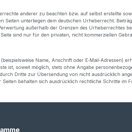
r­rech­te ande­rer zu beach­ten bzw. auf selbst erstell­te sowi
­sen Sei­ten unter­lie­gen dem deut­schen Urhe­ber­recht. Bei­trä­g
r Ver­wer­tung außer­halb der Gren­zen des Urhe­ber­rech­tes bed
ei­te sind nur für den pri­va­ten, nicht kom­mer­zi­el­len Gebr
 (bei­spiels­wei­se Name, Anschrift oder E‑Mail-Adres­sen) er
iens­te ist, soweit mög­lich, stets ohne Anga­be per­so­nen­be­
n durch Drit­te zur Über­sen­dung von nicht aus­drück­lich ange­fo
r Sei­ten behal­ten sich aus­drück­lich recht­li­che Schrit­te i
ramme