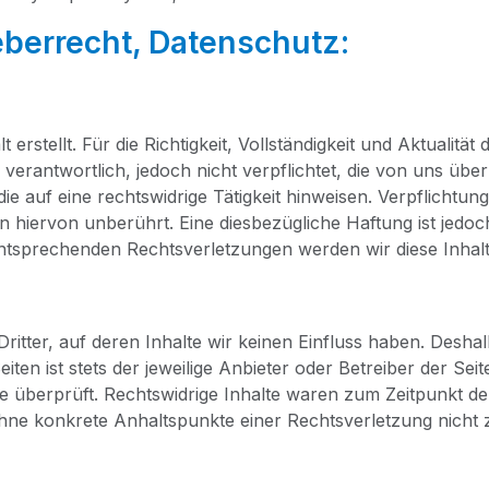
berrecht, Datenschutz:
t erstellt. Für die Rich­tig­keit, Voll­stän­dig­keit und Aktua­li
ver­ant­wort­lich, jedoch nicht ver­pflich­tet, die von uns über­
auf eine rechts­wid­ri­ge Tätig­keit hin­wei­sen. Ver­pflich­t
en hier­von unbe­rührt. Eine dies­be­züg­li­che Haf­tung ist jed
t­spre­chen­den Rechts­ver­let­zun­gen wer­den wir die­se Inha
it­ter, auf deren Inhal­te wir kei­nen Ein­fluss haben. Des­hal
ten ist stets der jewei­li­ge Anbie­ter oder Betrei­ber der Sei­t
ße über­prüft. Rechts­wid­ri­ge Inhal­te waren zum Zeit­punkt de
och ohne kon­kre­te Anhalts­punk­te einer Rechts­ver­let­zung nic