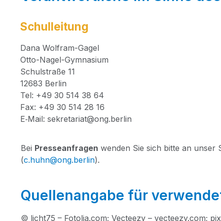
Schulleitung
Dana Wolf­ram-Gagel
Otto-Nagel-Gym­na­si­um
Schul­stra­ße 11
12683 Ber­lin
Tel: +49 30 514 38 64
Fax: +49 30 514 28 16
E‑Mail: sekretariat@ong.berlin
Bei
Pres­se­an­fra­gen
wen­den Sie sich bit­te an unser Sek
(
c.huhn@ong.berlin
).
Quellenangabe für verwendet
© licht75 – Foto​lia​.com; Vec­tee­zy – vec​tee​zy​.com; p