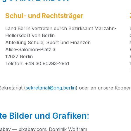
Schul- und Rechtsträger
Land Ber­lin ver­tre­ten durch Bezirks­amt Mar­zahn-
Hel­lers­dorf von Ber­lin
Abtei­lung Schu­le, Sport und Finan­zen
Ali­ce-Salo­mon-Platz 3
12627 Ber­lin
Tele­fon: +49 30 90293–2951
re­ta­ri­at (
sekretariat@ong.berlin
) oder an unse­re Koope­ra­
e Bilder und Grafiken:
ix­a­bay — pix​a​bay​.com; Domi­nik Wolfram