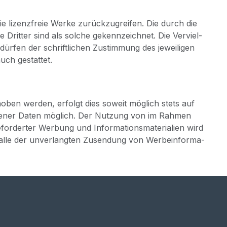
e lizenz­freie Wer­ke zurück­zu­grei­fen. Die durch die
e Drit­ter sind als sol­che gekenn­zeich­net. Die Ver­viel­
ür­fen der schrift­li­chen Zustim­mung des jewei­li­gen
auch gestattet.
ho­ben wer­den, erfolgt dies soweit mög­lich stets auf
zo­ge­ner Daten mög­lich. Der Nut­zung von im Rah­men
r­der­ter Wer­bung und Infor­ma­ti­ons­ma­te­ria­li­en wird
m Fal­le der unver­lang­ten Zusen­dung von Wer­be­infor­ma­