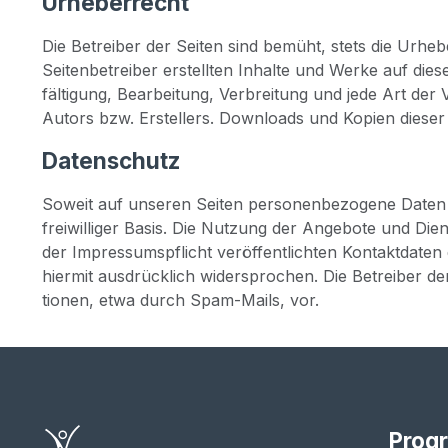
Urheberrecht
Die Betrei­ber der Sei­ten sind bemüht, stets die Urhe­be
Sei­ten­be­trei­ber erstell­ten Inhal­te und Wer­ke auf die
fäl­ti­gung, Bear­bei­tung, Ver­brei­tung und jede Art de
Autors bzw. Erstel­lers. Down­loads und Kopien die­ser S
Datenschutz
Soweit auf unse­ren Sei­ten per­so­nen­be­zo­ge­ne Daten
frei­wil­li­ger Basis. Die Nut­zung der Ange­bo­te und D
der Impres­sums­pflicht ver­öf­fent­lich­ten Kon­takt­da­te
hier­mit aus­drück­lich wider­spro­chen. Die Betrei­ber de
tio­nen, etwa durch Spam-Mails, vor.
Prog