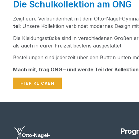
Die Schulkollektion am ONG
Zeigt eure Ver­bun­den­heit mit dem Otto-Nagel-Gym­na­
tel
: Unse­re Kol­lek­ti­on ver­bin­det moder­nes Design
Die Klei­dungs­stü­cke sind in ver­schie­de­nen Grö­ßen 
als auch in eurer Frei­zeit bes­tens ausgestattet.
Bestel­lun­gen sind jeder­zeit über den But­ton unten mö
Mach mit, trag ONG – und wer­de Teil der Kollektion
HIER KLI­CKEN
Prog