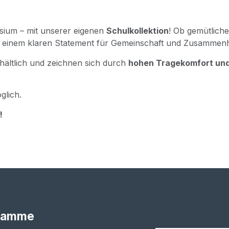
si­um – mit unse­rer eige­nen
Schul­kol­lek­ti­on
! Ob gemüt­li­ch
 mit einem kla­ren State­ment für Gemein­schaft und Zusammenh
erhält­lich und zeich­nen sich durch
hohen Tra­ge­kom­fort und 
glich.
!
ramme