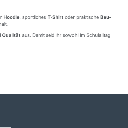
er
Hoo­die
, sport­li­ches
T‑Shirt
oder prak­ti­sche
Beu­
alt.
Qua­li­tät
aus. Damit seid ihr sowohl im Schul­all­tag