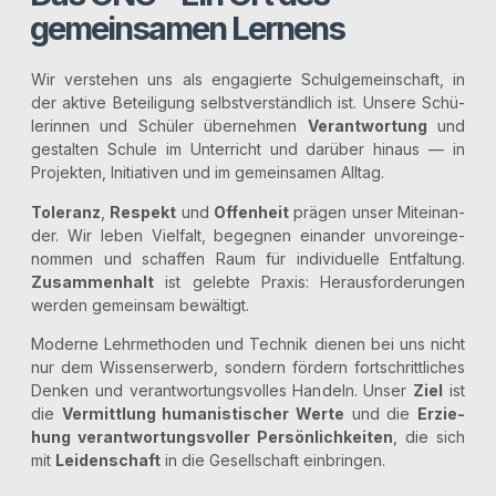
gemeinsamen Lernens
Wir ver­ste­hen uns als enga­gier­te Schul­ge­mein­schaft, in
der akti­ve Betei­li­gung selbst­ver­ständ­lich ist. Unse­re Schü­
le­rin­nen und Schü­ler über­neh­men
Ver­ant­wor­tung
und
gestal­ten Schu­le im Unter­richt und dar­über hin­aus — in
Pro­jek­ten, Initia­ti­ven und im gemein­sa­men Alltag.
Tole­ranz
,
Respekt
und
Offen­heit
prä­gen unser Mit­ein­an­
der. Wir leben Viel­falt, begeg­nen ein­an­der unvor­ein­ge­
nom­men und schaf­fen Raum für indi­vi­du­el­le Ent­fal­tung.
Zusam­men­halt
ist geleb­te Pra­xis: Her­aus­for­de­run­gen
wer­den gemein­sam bewältigt.
Moder­ne Lehr­me­tho­den und Tech­nik die­nen bei uns nicht
nur dem Wis­sens­er­werb, son­dern för­dern fort­schritt­li­ches
Den­ken und ver­ant­wor­tungs­vol­les Han­deln. Unser
Ziel
ist
die
Ver­mitt­lung huma­nis­ti­scher Wer­te
und die
Erzie­
hung ver­ant­wor­tungs­vol­ler Per­sön­lich­kei­ten
, die sich
mit
Lei­den­schaft
in die Gesell­schaft einbringen.