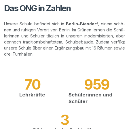
Das ONG in Zahlen
Unse­re Schu­le befin­det sich in
Ber­lin-Bies­dorf
, einem schö­
nen und ruhi­gen Vor­ort von Ber­lin. Im Grü­nen ler­nen die Schü­
le­rin­nen und Schü­ler täg­lich in unse­rem moder­ni­sier­ten, aber
den­noch tra­di­ti­ons­be­haf­te­tem, Schul­ge­bäu­de. Zudem ver­fügt
unse­re Schu­le über einen Ergän­zungs­bau mit 16 Räu­men sowie
drei Turnhallen.
70
959
Lehr­kräf­te
Schü­le­rin­nen und
Schüler
3