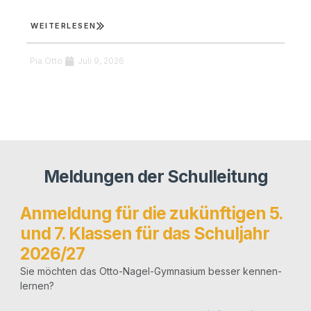
WEI­TER­LE­SEN
W
Pia Otto
Juli 9, 2026
Pi
Meldungen der Schulleitung
Anmeldung für die zukünftigen 5.
und 7. Klassen für das Schuljahr
2026/​27
A
d
Sie möch­ten das Otto-Nagel-Gym­na­­si­um bes­ser ken­nen­
d
ler­nen?
b