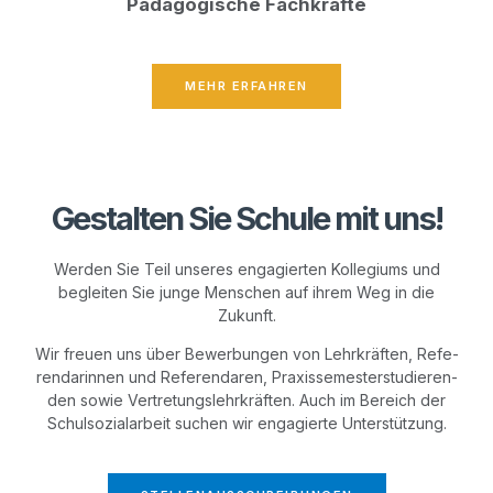
Päd­ago­gi­sche Fachkräfte
MEHR ERFAH­REN
Gestalten Sie Schule mit uns!
Wer­den Sie Teil unse­res enga­gier­ten Kol­le­gi­ums und
beglei­ten Sie jun­ge Men­schen auf ihrem Weg in die
Zukunft.
Wir freu­en uns über Bewer­bun­gen von Lehr­kräf­ten, Refe­
ren­da­rin­nen und Refe­ren­da­ren, Pra­xis­se­mes­ter­stu­die­ren­
den sowie Ver­tre­tungs­lehr­kräf­ten. Auch im Bereich der
Schul­so­zi­al­ar­beit suchen wir enga­gier­te Unterstützung.