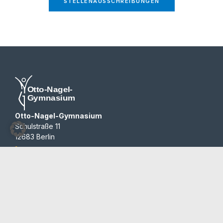
STEL­LEN­AUS­SCHREI­BUN­GEN
Otto-Nagel-Gymnasium
Schulstraße 11
12683 Berlin
030 / 514 38 64
030 / 514 28 16
sekretariat@ong.berlin
Programme