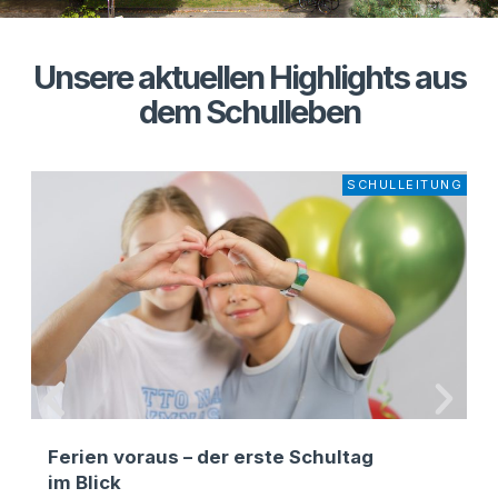
Unsere aktuellen Highlights aus
dem Schulleben
SCHUL­LEI­TUNG
Ferien voraus – der erste Schultag
A
im Blick
d