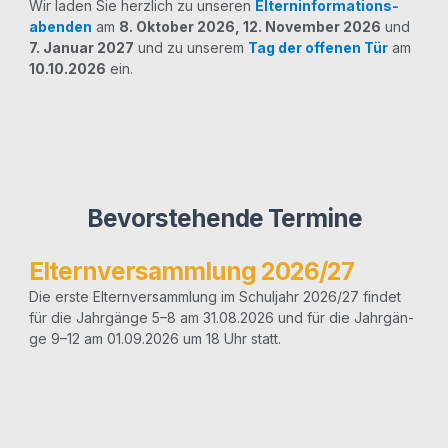
Wir laden Sie herz­lich zu unse­ren
Eltern­in­for­ma­ti­ons­
H
aben­den
am
8. Okto­ber 2026, 12. Novem­ber 2026
und
I
7. Janu­ar 2027
und zu unse­rem
Tag der offe­nen
Tür
am
10.10.2026
ein.
Bevorstehende Termine
Elternversammlung 2026/​27
Die ers­te Eltern­ver­samm­lung im Schul­jahr 2026/​27 fin­det
für die Jahr­gän­ge 5–8 am 31.08.2026 und für die Jahr­gän­
I
ge 9–12 am 01.09.2026 um 18 Uhr statt.
a
s
t
A
2