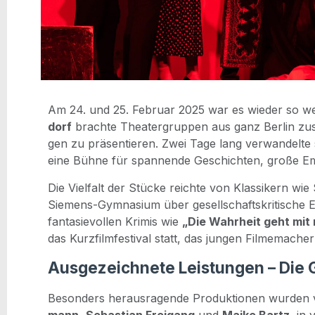
Am 24. und 25. Febru­ar 2025 war es wie­der so w
dorf
brach­te Thea­ter­grup­pen aus ganz Ber­lin zu
gen zu prä­sen­tie­ren. Zwei Tage lang ver­wan­del­t
eine Büh­ne für span­nen­de Geschich­ten, gro­ße Em
Die Viel­falt der Stü­cke reich­te von Klas­si­kern w
Sie­mens-Gym­na­si­um über gesell­schafts­kri­ti­sche 
fan­ta­sie­vol­len Kri­mis wie
„Die Wahr­heit geht mit 
das Kurz­film­fes­ti­val statt, das jun­gen Filmemache
Ausgezeichnete Leistungen – Die 
Beson­ders her­aus­ra­gen­de Pro­duk­tio­nen wur­de