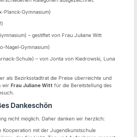
ver­schie­de­nen Kate­go­rien ausgezeichnet:
ax-Planck-Gym­na­si­um)
f)
ym­na­si­um) – gestif­tet von Frau Julia­ne Witt
Otto-Nagel-Gym­na­si­um)
ar­nack-Schu­le) – von Jon­ta von Kied­row­ski, Luna
der als Bezirks­stadt­rat die Prei­se über­reich­te und
en wir
Frau Julia­ne Witt
für die Bereit­stel­lung des
Besuch.
oßes Dankeschön
zung nicht mög­lich. Daher dan­ken wir herzlich:
le Koope­ra­ti­on mit der Jugendkunstschule