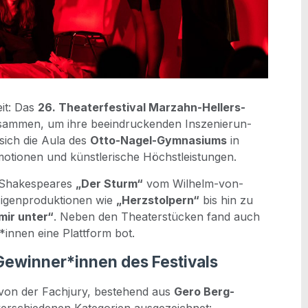
eit: Das
26. Thea­ter­fes­ti­val Mar­zahn-Hel­lers­
sam­men, um ihre beein­dru­cken­den Insze­nie­run­
e sich die Aula des
Otto-Nagel-Gym­na­si­ums
in
o­tio­nen und künst­le­ri­sche Höchstleistungen.
ie Shake­speares
„Der Sturm“
vom Wil­helm-von-
Eigen­pro­duk­tio­nen wie
„Herz­stol­pern“
bis hin zu
mir unter“
. Neben den Thea­ter­stü­cken fand auch
r*innen eine Platt­form bot.
Gewinner*innen des Festivals
n von der Fach­ju­ry, bestehend aus
Gero Berg­