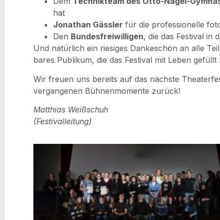
Dem
Tech­nik­team des Otto-Nagel-Gym­na­
hat
Jona­than Gäss­ler
für die pro­fes­sio­nel­le fo
Den
Bun­des­frei­wil­li­gen
, die das Fes­ti­val i
Und natür­lich ein rie­si­ges Dan­ke­schön an alle T
ba­res Publi­kum, die das Fes­ti­val mit Leben gefüll
Wir freu­en uns bereits auf das nächs­te Thea­ter­fes
ver­gan­ge­nen Büh­nen­mo­men­te zurück!
Mat­thi­as Weiß­schuh
(Fes­ti­val­lei­tung)