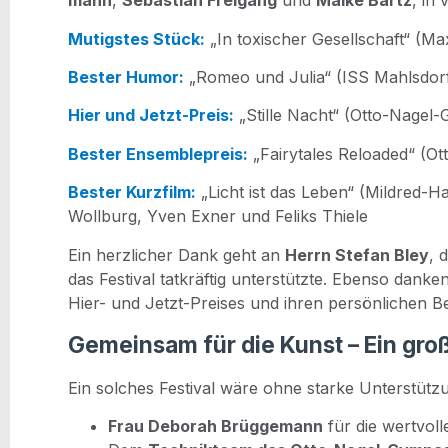
mann
,
Sebas­ti­an Frei­gang
und
Mai­ke Bartz
, in 
Mutigs­tes Stück:
„In toxi­scher Gesell­schaft“ (M
Bes­ter Humor:
„Romeo und Julia“ (ISS Mahlsdor
Hier und Jetzt-Preis:
„Stil­le Nacht“ (Otto-Nagel-G
Bes­ter Ensem­ble­preis:
„Fairy­ta­les Rel­oa­ded“ (
Bes­ter Kurz­film:
„Licht ist das Leben“ (Mild­red-H
Woll­burg, Yven Exner und Feliks Thiele
Ein herz­li­cher Dank geht an
Herrn Ste­fan Bley
, 
das Fes­ti­val tat­kräf­tig unter­stütz­te. Eben­so dan­k
Hier- und Jetzt-Prei­ses und ihren per­sön­li­chen 
Gemeinsam für die Kunst – Ein gr
Ein sol­ches Fes­ti­val wäre ohne star­ke Unter­stüt­
Frau Debo­rah Brüg­ge­mann
für die wert­vol­