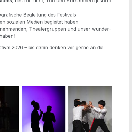
si­ums
, das für Licht, Ton und Auf­nah­men gesorgt
to­gra­fi­sche Beglei­tung des Festivals
n den sozia­len Medi­en beglei­tet haben
eil­neh­men­den, Thea­ter­grup­pen und unser wun­der­
t haben!
­ti­val 2026 – bis dahin den­ken wir ger­ne an die