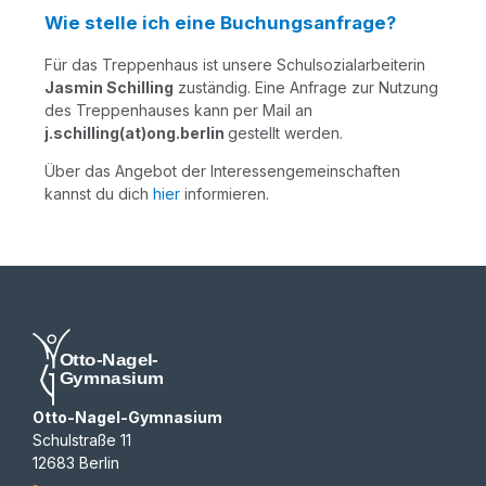
Wie stelle ich eine Buchungsanfrage?
Für das Trep­pen­haus ist unse­re Schul­so­zi­al­ar­bei­te­rin
Jas­min Schil­ling
zustän­dig. Eine Anfra­ge zur Nut­zung
des Trep­pen­hau­ses kann per Mail an
j.schilling(at)ong.berlin
gestellt wer­den.
Über das Ange­bot der Inter­es­sen­ge­mein­schaf­ten
kannst du dich
hier
informieren.
Otto-Nagel-Gymnasium
Schulstraße 11
12683 Berlin