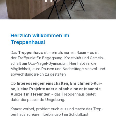
Herzlich willkommen im
Treppenhaus!
Das
Trep­pen­haus
ist mehr als nur ein Raum – es ist
der Treff­punkt für Begeg­nung, Krea­ti­vi­tät und Gemein­
schaft am Otto-Nagel-Gym­na­si­um. Hier habt ihr die
Mög­lich­keit, eure Pau­sen und Nach­mit­ta­ge sinn­voll und
abwechs­lungs­reich zu gestalten.
Ob
Inter­es­sen­ge­mein­schaf­ten, Enrich­ment-Kur­
se, klei­ne Pro­jek­te oder ein­fach eine ent­spann­te
Aus­zeit mit Freun­den
– das Trep­pen­haus bie­tet
dafür die pas­sen­de Umgebung.
Kommt vor­bei, pro­biert euch aus und macht das Trep­
pen­haus zu eurem Lieb­lings­ort im Schulalltag!