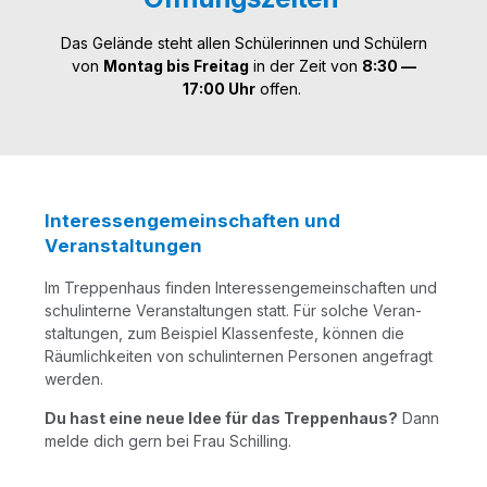
Das Gelän­de steht allen Schü­le­rin­nen und Schü­lern
von
Mon­tag bis Frei­tag
in der Zeit von
8:30 —
17:00 Uhr
offen.
Interessengemeinschaften und
Veranstaltungen
Im Trep­pen­haus fin­den Inter­es­sen­ge­mein­schaf­ten und
schul­in­ter­ne Ver­an­stal­tun­gen statt. Für sol­che Ver­an­
stal­tun­gen, zum Bei­spiel Klas­sen­fes­te, kön­nen die
Räum­lich­kei­ten von schul­in­ter­nen Per­so­nen ange­fragt
werden.
Du hast eine neue Idee für das Trep­pen­haus?
Dann
mel­de dich gern bei Frau Schilling.