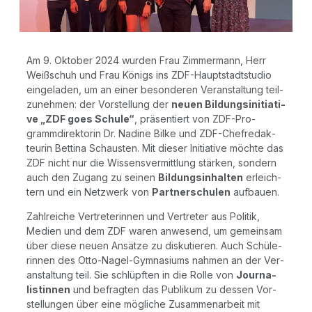
Am 9. Okto­ber 2024 wur­den Frau Zim­mer­mann, Herr
Weiß­schuh und Frau Königs ins ZDF-Haupt­stadt­stu­dio
ein­ge­la­den, um an einer beson­de­ren Ver­an­stal­tung teil­
zu­neh­men: der Vor­stel­lung der
neu­en Bil­dungs­in­itia­ti­
ve „ZDF goes Schu­le“
, prä­sen­tiert von ZDF-Pro­
gramm­di­rek­to­rin Dr. Nadi­ne Bil­ke und ZDF-Chef­re­dak­
teu­rin Bet­ti­na Schaus­ten. Mit die­ser Initia­ti­ve möch­te das
ZDF nicht nur die Wis­sens­ver­mitt­lung stär­ken, son­dern
auch den Zugang zu sei­nen
Bil­dungs­in­hal­ten
erleich­
tern und ein Netz­werk von
Part­ner­schu­len
aufbauen.
Zahl­rei­che Ver­tre­te­rin­nen und Ver­tre­ter aus Poli­tik,
Medi­en und dem ZDF waren anwe­send, um gemein­sam
über die­se neu­en Ansät­ze zu dis­ku­tie­ren. Auch Schü­le­
rin­nen des Otto-Nagel-Gym­na­si­ums nah­men an der Ver­
an­stal­tung teil. Sie schlüpf­ten in die Rol­le von
Jour­na­
lis­tin­nen
und befrag­ten das Publi­kum zu des­sen Vor­
stel­lun­gen über eine mög­li­che Zusam­men­ar­beit mit