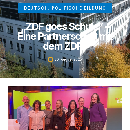
DEUTSCH
,
POLITISCHE BILDUNG
„ZDF goes Schule” –
Eine Partnerschaft mit
dem ZDF?
30. August 2025