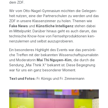
dem ZDF.
Wir vom Otto-Nagel-Gym­na­si­um möch­ten die Gele­gen­
heit nut­zen, eine der Part­ner­schu­len zu wer­den und das
ZDF in unse­re Klas­sen­zim­mer zu holen. The­men wie
Fake News
und
Künst­li­che Intel­li­genz
ste­hen dabei
im Mit­tel­punkt. Dar­über hin­aus geht es auch dar­um, das
tech­ni­sche Know-how von Fern­seh­pro­duk­tio­nen ken­
nen­zu­ler­nen und selbst auszuprobieren.
Ein beson­de­res High­light des Events war das per­sön­li­
che Tref­fen mit der bekann­ten Wis­sen­schafts­jour­na­lis­tin
und Mode­ra­to­rin
Mai Thi Nguy­en-Kim
, die durch die
Sen­dung „Mai Think X“ bekannt ist. Die­se Begeg­nung
war für uns ein ganz beson­de­rer Moment.
Text und Fotos:
Fr. Königs und Fr. Zimmermann