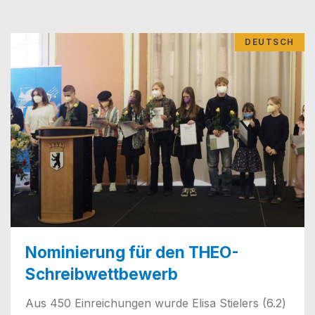
DEUTSCH
Nominierung für den THEO-
Schreibwettbewerb
Aus 450 Ein­rei­chun­gen wur­de Eli­sa Stie­lers (6.2)