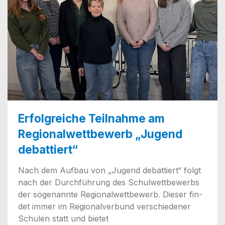
Erfolgreiche Teilnahme am
Regionalwettbewerb „Jugend
debattiert“
Nach dem Auf­bau von „Jugend debat­tiert“ folgt
nach der Durch­füh­rung des Schul­wett­be­werbs
der soge­nann­te Regio­nal­wett­be­werb. Die­ser fin­
det immer im Regio­nal­ver­bund ver­schie­de­ner
Schu­len statt und bietet