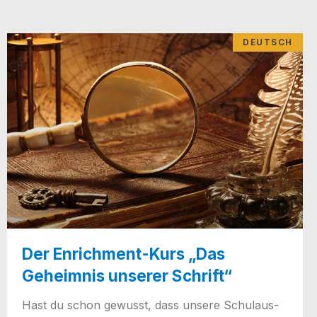
DEUTSCH
Der Enrichment-Kurs „Das
Geheimnis unserer Schrift“
Hast du schon gewusst, dass unse­re Schul­aus­