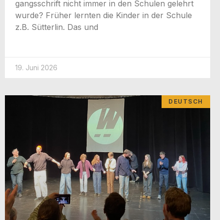
gangs­schrift nicht immer in den Schu­len gelehrt
wur­de? Frü­her lern­ten die Kin­der in der Schu­le
z.B. Süt­ter­lin. Das und
19. Juni 2026
DEUTSCH