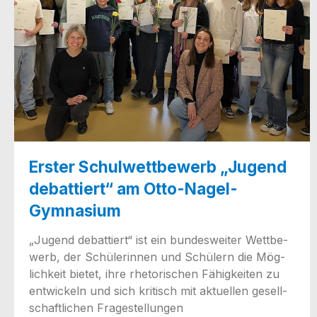
Erster Schulwettbewerb „Jugend
debattiert“ am Otto-Nagel-
Gymnasium
„Jugend debat­tiert“ ist ein bun­des­wei­ter Wett­be­
werb, der Schü­le­rin­nen und Schü­lern die Mög­
lich­keit bie­tet, ihre rhe­to­ri­schen Fähig­kei­ten zu
ent­wi­ckeln und sich kri­tisch mit aktu­el­len gesell­
schaft­li­chen Fragestellungen