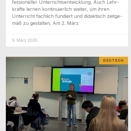
fes­sio­nel­ler Unter­richts­ent­wick­lung. Auch Lehr­
kräf­te ler­nen kon­ti­nu­ier­lich wei­ter, um ihren
Unter­richt fach­lich fun­diert und didak­tisch zeit­ge­
mäß zu gestal­ten. Am 2. März
9. März 2026
DEUTSCH