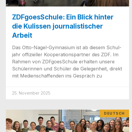
ZDFgoesSchule: Ein Blick hinter
die Kulissen journalistischer
Arbeit
Das Otto-Nagel-Gym­na­­si­um ist ab die­sem Schul­
jahr offi­zi­el­ler Koope­ra­ti­ons­part­ner des ZDF. Im
Rah­men von ZDFgoes­Schu­le erhal­ten unse­re
Schü­le­rin­nen und Schü­ler die Gele­gen­heit, direkt
mit Medi­en­schaf­fen­den ins Gespräch zu
25. November 2025
DEUTSCH