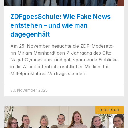
ZDFgoesSchule: Wie Fake News
entstehen – und wie man
dagegenhält
Am 25. Novem­ber besuch­te die ZDF-Mode­ra­­to­
rin Mir­jam Mein­hardt den 7. Jahr­gang des Otto-
Nagel-Gym­na­­si­ums und gab span­nen­de Ein­bli­cke
in die Arbeit öffen­t­­lich-rech­t­­li­cher Medi­en. Im
Mit­tel­punkt ihres Vor­trags standen
30. November 2025
DEUTSCH