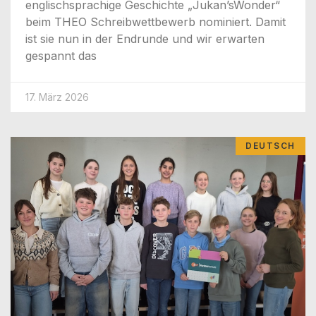
eng­lisch­spra­chi­ge Geschich­te „Jukan’sWon­der“
beim THEO Schreib­wett­be­werb nomi­niert. Damit
ist sie nun in der End­run­de und wir erwar­ten
gespannt das
17. März 2026
DEUTSCH