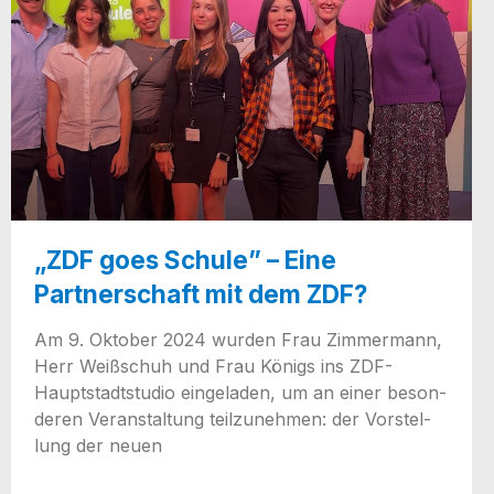
„ZDF goes Schule” – Eine
Partnerschaft mit dem ZDF?
Am 9. Okto­ber 2024 wur­den Frau Zim­mer­mann,
Herr Weiß­schuh und Frau Königs ins ZDF-
Haup­t­­stadt­­s­tu­­dio ein­ge­la­den, um an einer beson­
de­ren Ver­an­stal­tung teil­zu­neh­men: der Vor­stel­
lung der neuen