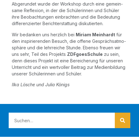
Abge­run­det wur­de der Work­shop durch eine gemein­
sa­me Refle­xi­on, in der die Schü­le­rin­nen und Schü­ler
ihre Beob­ach­tun­gen ein­brach­ten und die Bedeu­tung
dif­fe­ren­zier­ter Bericht­erstat­tung diskutierten.
Wir bedan­ken uns herz­lich bei
Miri­am Mein­hardt
für
den inspi­rie­ren­den Besuch, die offe­ne Gesprächs­at­mo­
sphä­re und die lehr­rei­che Stun­de. Eben­so freu­en wir
uns sehr, Teil des Pro­jekts
ZDFgoes­Schu­le
zu sein,
denn die­ses Pro­jekt ist eine Berei­che­rung für unse­ren
Unter­richt und ein wert­vol­ler Bei­trag zur Medi­en­bil­dung
unse­rer Schü­le­rin­nen und Schüler.
Ilka Lösche und Julia Königs