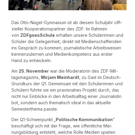
Das Otto-Nagel-Gym­na­si­um ist ab die­sem Schul­jahr offi­
zi­el­ler Koope­ra­ti­ons­part­ner des ZDF. Im Rah­men
von
ZDFgoes­Schu­le
erhal­ten unse­re Schü­le­rin­nen und
Schü­ler die Gele­gen­heit, direkt mit Medi­en­schaf­fen­den
ins Gespräch zu kom­men, jour­na­lis­ti­sche Arbeits­wei­sen
ken­nen­zu­ler­nen und Medi­en­kom­pe­tenz aus ers­ter
Hand zu entwickeln.
Am
25. Novem­ber
war die Mode­ra­to­rin des ZDF-Mit­
tags­ma­ga­zins,
Mir­jam Mein­hardt
, zu Gast im Deutsch-
Grund­kurs der Q1. Gemein­sam mit den Schü­le­rin­nen und
Schü­lern führ­te sie ein pra­xis­na­hes Pro­jekt durch, das
nicht nur Ein­bli­cke in den Arbeits­all­tag einer Jour­na­lis­tin
bot, son­dern auch the­ma­tisch ide­al in das aktu­el­le
Semes­ter­the­ma passte.
Der Q1-Schwer­punkt „
Poli­ti­sche Kom­mu­ni­ka­ti­on
“
beschäf­tigt sich mit der Fra­ge, wie öffent­li­che Mei­
nungs­bil­dung ent­steht, wel­che Rol­le Medi­en spie­len