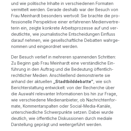
und wie poli­ti­sche Inhal­te in ver­schie­de­nen For­ma­ten
ver­mit­telt wer­den. Gera­de des­halb war der Besuch von
Frau Mein­hardt beson­ders wert­voll: Sie brach­te die pro­
fes­sio­nel­le Per­spek­ti­ve einer erfah­re­nen Medi­en­ver­tre­
te­rin ein, zeig­te kon­kre­te Arbeits­pro­zes­se auf und ver­
deut­lich­te, wie jour­na­lis­ti­sche Ent­schei­dun­gen Ein­fluss
dar­auf neh­men, wie gesell­schaft­li­che Debat­ten wahr­ge­
nom­men und ein­ge­ord­net werden.
Der Besuch ver­lief in meh­re­ren span­nen­den Schrit­ten:
Zu Beginn gab Frau Mein­hardt eine ver­ständ­li­che Ein­
füh­rung in den Auf­trag und die Bedeu­tung öffent­lich-
recht­li­cher Medi­en. Anschlie­ßend demons­trier­te sie
anhand der aktu­el­len
„Stadt­bild­de­bat­te“
, wie sich
Bericht­erstat­tung ent­wi­ckelt: von der Recher­che über
die Aus­wahl rele­van­ter Infor­ma­tio­nen bis hin zur Fra­ge,
wie ver­schie­de­ne Medi­en­an­bie­ter, ob Nach­rich­ten­for­
ma­te, Kom­men­tar­spal­ten oder Social-Media-Kanä­le,
unter­schied­li­che Schwer­punk­te set­zen. Dabei wur­de
deut­lich, wie öffent­li­che Dis­kus­sio­nen durch media­le
Dar­stel­lung geprägt und wei­ter­ge­führt werden.