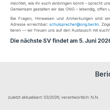
möch­tet, wie ihr euch ein­brin­gen könnt – sprecht uns
Gemein­sam gestal­ten wir das ONG – leben­dig, offen 
Bei Fra­gen, Hin­wei­sen und Anmer­kun­gen sind wir
Adres­se erreich­bar:
schulsprecher@ong.berlin
. Zög
tie­ren — wir freu­en uns auf den Aus­tausch mit euch!
Die nächste SV findet am 5. Juni 2026 
Beri
zuletzt aktua­li­siert: 03/​2026; ver­ant­wort­lich: N.N.