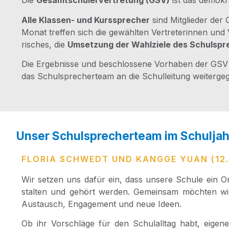
Die
Gesamt­schü­ler­ver­tre­tung (GSV)
ist das demo­kra
Alle Klas­sen- und Kurs­spre­cher
sind Mit­glie­der de
Monat tref­fen sich die gewähl­ten Ver­tre­te­rin­nen und 
ri­sches, die
Umset­zung der Wahl­zie­le des Schul­spr
Die Ergeb­nis­se und beschlos­se­ne Vor­ha­ben der GSV 
das Schul­spre­cher­team an die Schul­lei­tung weiterge
Unser Schulsprecherteam im Schuljah
FLORIA SCHWEDT UND KANGGE YUAN (12
Wir set­zen uns dafür ein, dass unse­re Schu­le ein Ort
stal­ten und gehört wer­den. Gemein­sam möch­ten wi
Aus­tausch, Enga­ge­ment und neue Ideen.
Ob ihr Vor­schlä­ge für den Schul­all­tag habt, eige­ne