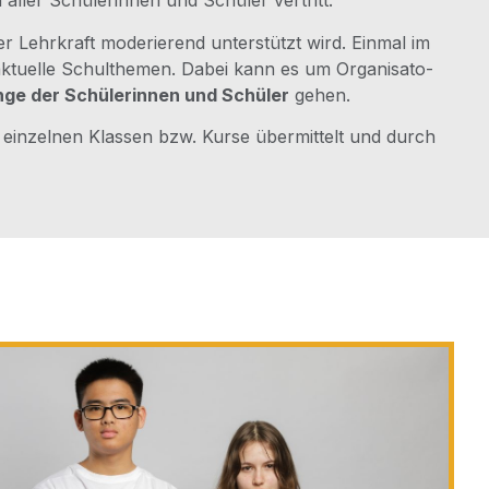
 aller Schü­le­rin­nen und Schü­ler vertritt.
r Lehr­kraft mode­rie­rend unter­stützt wird. Ein­mal im
aktu­el­le Schul­the­men. Dabei kann es um Orga­ni­sa­to­
n­ge der Schü­le­rin­nen und Schü­ler
gehen.
in­zel­nen Klas­sen bzw. Kur­se über­mit­telt und durch