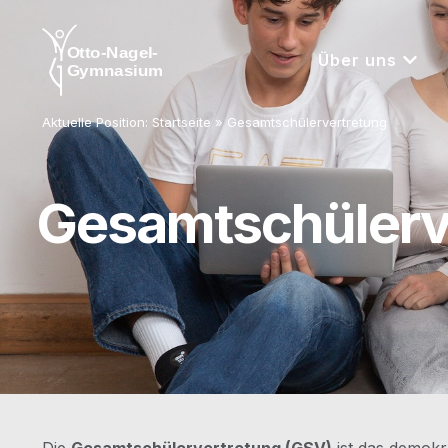
Über uns
Aktuelle Position:
Startseite
»
Gesamtschülervertretung
Gesamtschülerv