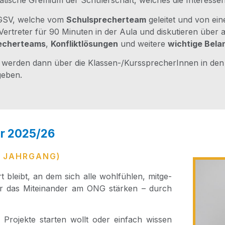
­ti­sche Gre­mi­um der Schü­ler­schaft, wel­ches die Inter­es­sen
r GSV, wel­che vom
Schul­spre­cher­team
gelei­tet und von eine
Ver­tre­ter für 90 Minu­ten in der Aula und dis­ku­tie­ren über 
e­cher­teams
,
Kon­flikt­lö­sun­gen
und wei­te­re
wich­ti­ge Bela
wer­den dann über die Klas­sen-/Kurs­spre­che­rIn­nen in den e
geben.
r 2025/​26
. JAHRGANG)
 bleibt, an dem sich alle wohl­füh­len, mit­ge­
r das Mit­ein­an­der am ONG stär­ken – durch
 Pro­jek­te star­ten wollt oder ein­fach wis­sen