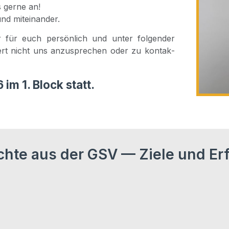
 ger­ne an!
und miteinander.
 für euch per­sön­lich und unter fol­gen­der
ert nicht uns anzu­spre­chen oder zu kon­tak­
im 1. Block statt.
chte aus der GSV — Ziele und Er