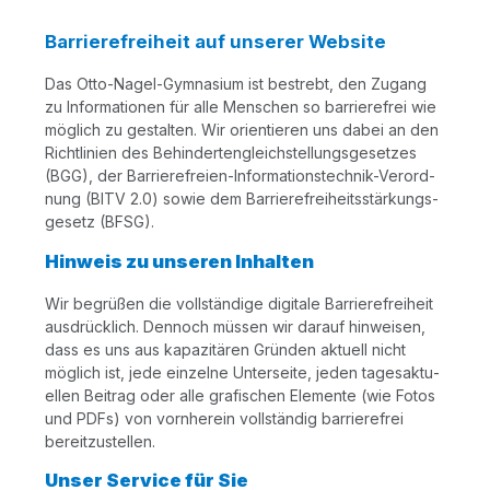
Barrierefreiheit auf unserer Website
Das Otto-Nagel-Gym­na­si­um ist bestrebt, den Zugang
zu Infor­ma­tio­nen für alle Men­schen so bar­rie­re­frei wie
mög­lich zu gestal­ten. Wir ori­en­tie­ren uns dabei an den
Richt­li­ni­en des Behin­der­ten­gleich­stel­lungs­ge­set­zes
(BGG), der Bar­rie­re­frei­en-Infor­ma­ti­ons­tech­nik-Ver­ord­
nung (BITV 2.0) sowie dem Bar­rie­re­frei­heits­stär­kungs­
ge­setz (BFSG).
Hinweis zu unseren Inhalten
Wir begrü­ßen die voll­stän­di­ge digi­ta­le Bar­rie­re­frei­heit
aus­drück­lich. Den­noch müs­sen wir dar­auf hin­wei­sen,
dass es uns aus kapa­zi­tä­ren Grün­den aktu­ell nicht
mög­lich ist, jede ein­zel­ne Unter­sei­te, jeden tages­ak­tu­
el­len Bei­trag oder alle gra­fi­schen Ele­men­te (wie Fotos
und PDFs) von vorn­her­ein voll­stän­dig bar­rie­re­frei
bereitzustellen.
Unser Service für Sie