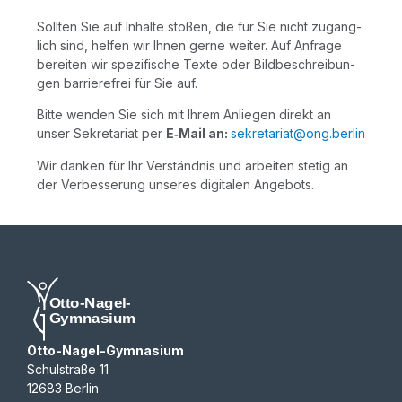
Soll­ten Sie auf Inhal­te sto­ßen, die für Sie nicht zugäng­
lich sind, hel­fen wir Ihnen ger­ne wei­ter. Auf Anfra­ge
berei­ten wir spe­zi­fi­sche Tex­te oder Bild­be­schrei­bun­
gen bar­rie­re­frei für Sie auf.
Bit­te wen­den Sie sich mit Ihrem Anlie­gen direkt an
unser Sekre­ta­ri­at per
E‑Mail an:
sekretariat@ong.berlin
Wir dan­ken für Ihr Ver­ständ­nis und arbei­ten ste­tig an
der Ver­bes­se­rung unse­res digi­ta­len Angebots.
Otto-Nagel-Gymnasium
Schulstraße 11
12683 Berlin