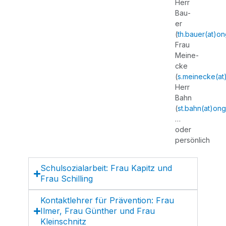
Herr
Bau­
er
(
th.bauer(at)on
Frau
Meine­
cke
(
s.meinecke(at)
Herr
Bahn
(
st.bahn(at)ong
…
oder
persönlich
Schul­so­zi­al­ar­beit: Frau Kapitz und
Frau Schilling
Kon­takt­leh­rer für Prä­ven­ti­on: Frau
Ilmer, Frau Gün­ther und Frau
Kleinschnitz