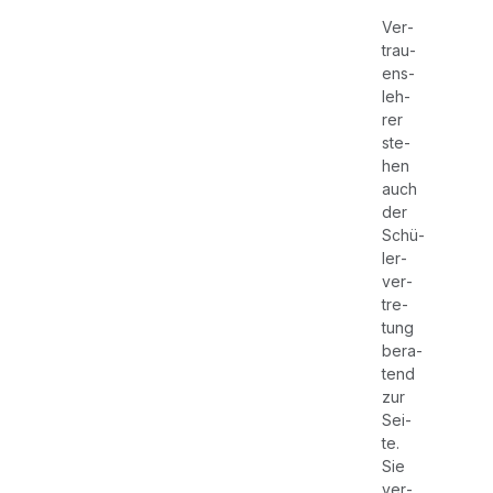
Ver­
trau­
ens­
leh­
rer
ste­
hen
auch
der
Schü­
ler­
ver­
tre­
tung
bera­
tend
zur
Sei­
te.
Sie
ver­