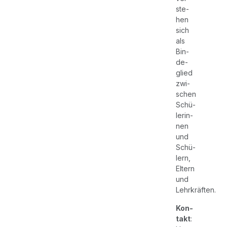
ste­
hen
sich
als
Bin­
de­
glied
zwi­
schen
Schü­
le­rin­
nen
und
Schü­
lern,
Eltern
und
Lehrkräften.
Kon­
takt
: