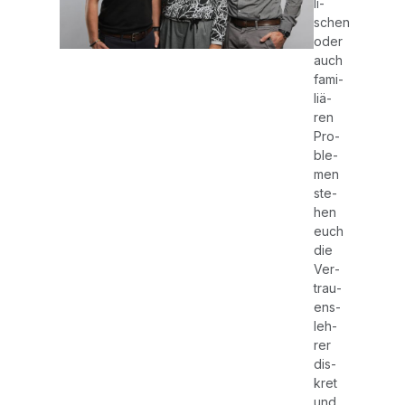
li­
schen
oder
auch
fami­
liä­
ren
Pro­
ble­
men
ste­
hen
euch
die
Ver­
trau­
ens­
leh­
rer
dis­
kret
und