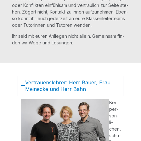
oder Kon­flik­ten ein­fühl­sam und ver­trau­lich zur Sei­te ste­
hen. Zögert nicht, Kon­takt zu ihnen auf­zu­neh­men. Eben­
so könnt ihr euch jeder­zeit an eure Klas­sen­lei­ter­teams
oder Tuto­rin­nen und Tuto­ren wenden.
Ihr seid mit euren Anlie­gen nicht allein. Gemein­sam fin­
den wir Wege und Lösungen.
Ver­trau­ens­leh­rer: Herr Bau­er, Frau
Meine­cke und Herr Bahn
Bei
per­
sön­
li­
chen,
schu­