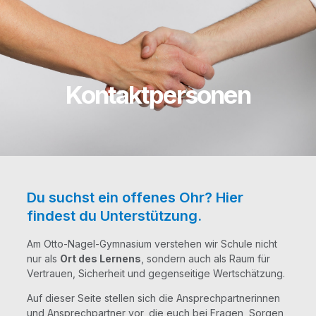
Kontaktpersonen
Du suchst ein offenes Ohr? Hier
findest du Unterstützung.
Am Otto-Nagel-Gym­na­si­um ver­ste­hen wir Schu­le nicht
nur als
Ort des Ler­nens
, son­dern auch als Raum für
Ver­trau­en, Sicher­heit und gegen­sei­ti­ge Wertschätzung.
Auf die­ser Sei­te stel­len sich die Ansprech­part­ne­rin­nen
und Ansprech­part­ner vor, die euch bei Fra­gen, Sor­gen