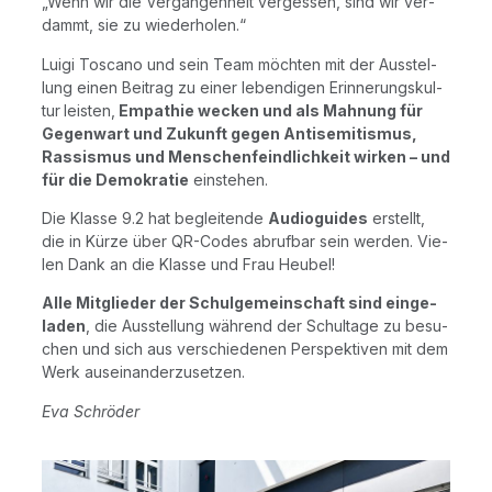
„Wenn wir die Ver­gan­gen­heit ver­ges­sen, sind wir ver­
dammt, sie zu wiederholen.“
Lui­gi Tos­ca­no und sein Team möch­ten mit der Aus­stel­
lung einen Bei­trag zu einer leben­di­gen Erin­ne­rungs­kul­
tur
leis­ten,
Empa­thie wecken und als Mah­nung für
Gegen­wart und Zukunft gegen Anti­se­mi­tis­mus,
Ras­sis­mus und Men­schen­feind­lich­keit wir­ken – und
für die Demo­kra­tie
einstehen.
Die Klas­se 9.2 hat beglei­ten­de
Audio­gui­des
erstellt,
die in Kür­ze über QR-Codes abruf­bar sein wer­den. Vie­
len Dank an die Klas­se und Frau Heubel!
Alle Mit­glie­der der Schul­ge­mein­schaft sind ein­ge­
la­den
, die Aus­stel­lung wäh­rend der Schul­ta­ge zu besu­
chen und sich aus ver­schie­de­nen Per­spek­ti­ven mit dem
Werk auseinanderzusetzen.
Eva Schrö­der