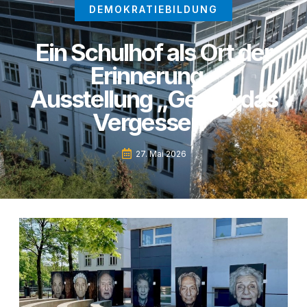
DEMOKRATIEBILDUNG
Ein Schulhof als Ort der
Erinnerung –
Ausstellung „Gegen das
Vergessen”
27. Mai 2026