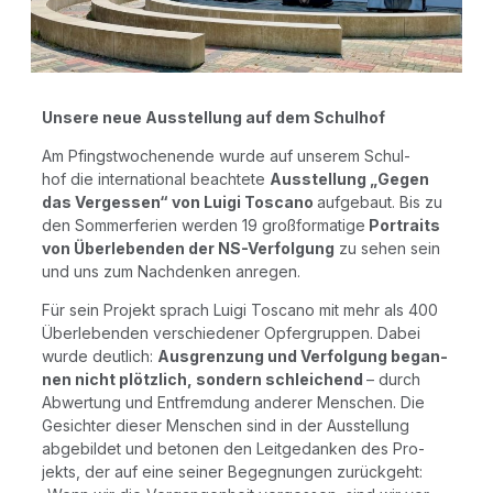
Unse­re neue Aus­stel­lung auf dem Schulhof
Am Pfingst­wo­chen­en­de wur­de auf unse­rem Schul­
hof die inter­na­tio­nal beach­te­te
Aus­stel­lung „Gegen
das Ver­ges­sen“ von Lui­gi Tos­ca­no
auf­ge­baut. Bis zu
den Som­mer­fe­ri­en wer­den 19 groß­for­ma­ti­ge
Por­traits
von Über­le­ben­den der NS-Ver­fol­gung
zu sehen sein
und uns zum Nach­den­ken anregen.
Für sein Pro­jekt sprach Lui­gi Tos­ca­no mit mehr als 400
Über­le­ben­den ver­schie­de­ner Opfer­grup­pen. Dabei
wur­de deut­lich:
Aus­gren­zung und Ver­fol­gung began­
nen nicht plötz­lich, son­dern schlei­chend
– durch
Abwer­tung und Ent­frem­dung ande­rer Men­schen. Die
Gesich­ter die­ser Men­schen sind in der Aus­stel­lung
abge­bil­det und beto­nen den Leit­ge­dan­ken des Pro­
jekts, der auf eine sei­ner Begeg­nun­gen zurück­geht: