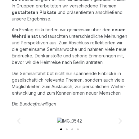
In Grup­pen erar­bei­te­ten wir ver­schie­de­ne The­men,
gestal­te­ten
Pla­ka­te
und prä­sen­tier­ten anschlie­ßend
unse­re Ergebnisse.
Am Frei­tag dis­ku­tier­ten wir gemein­sam über den
neu­en
Wehr­dienst
und tausch­ten unter­schied­li­che Mei­nun­gen
und Per­spek­ti­ven aus. Zum Abschluss reflek­tier­ten wir
die gemein­sa­me Semi­nar­wo­che und nah­men vie­le neue
Ein­drü­cke, Denk­an­stö­ße und schö­ne Erin­ne­run­gen mit,
bevor wir die Heim­rei­se nach Ber­lin antraten.
Die Semi­nar­fahrt bot nicht nur span­nen­de Ein­bli­cke in
gesell­schaft­lich rele­van­te The­men, son­dern auch vie­le
Mög­lich­kei­ten zum Aus­tausch, zur per­sön­li­chen Wei­ter­
ent­wick­lung und zum Ken­nen­ler­nen neu­er Menschen.
Die Bun­des­frei­wil­li­gen