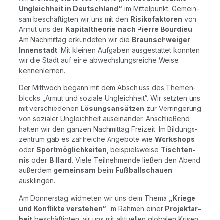
Ungleich­heit in Deutsch­land“
im Mit­tel­punkt. Gemein­
sam beschäf­tig­ten wir uns mit den
Risi­ko­fak­to­ren
von
Armut uns der
Kapi­tal­theo­rie
nach Pierre Bour­dieu.
Am Nach­mit­tag erkun­de­ten wir die
Braun­schwei­ger
Innen­stadt
. Mit klei­nen Auf­ga­ben aus­ge­stat­tet konn­ten
wir die Stadt auf eine abwechs­lungs­rei­che Wei­se
kennenlernen.
Der Mitt­woch begann mit dem Abschluss des The­men­
blocks „Armut und sozia­le Ungleich­heit“. Wir setz­ten uns
mit ver­schie­de­nen
Lösungs­an­sät­zen
zur Ver­rin­ge­rung
von sozia­ler Ungleich­heit aus­ein­an­der. Anschlie­ßend
hat­ten wir den gan­zen Nach­mit­tag Frei­zeit. Im Bil­dungs­
zen­trum gab es zahl­rei­che Ange­bo­te wie
Work­shops
oder
Sport­mög­lich­kei­ten
, bei­spiels­wei­se
Tisch­ten­
nis
oder
Bil­lard
. Vie­le Teil­neh­men­de lie­ßen den Abend
außer­dem
gemein­sam
beim
Fuß­ball­schau­en
ausklingen.
Am Don­ners­tag wid­me­ten wir uns dem The­ma
„Krie­ge
und Kon­flik­te ver­ste­hen“
. Im Rah­men einer
Pro­jekt­ar­
beit
beschäf­tig­ten wir uns mit aktu­el­len glo­ba­len Kri­sen.