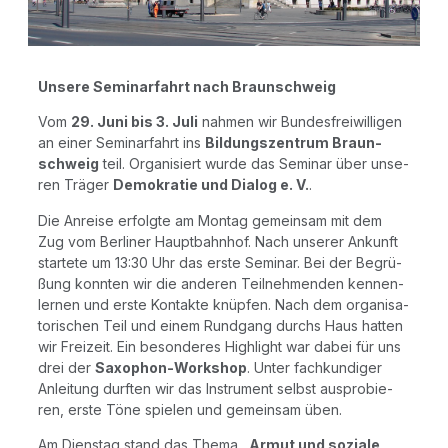
Unse­re Semi­nar­fahrt nach Braunschweig
Vom
29. Juni bis 3. Juli
nah­men wir Bun­des­frei­wil­li­gen
an einer Semi­nar­fahrt ins
Bil­dungs­zen­trum Braun­
schweig
teil. Orga­ni­siert wur­de das Semi­nar über unse­
ren Trä­ger
Demo­kra­tie und Dia­log e. V.
.
Die Anrei­se erfolg­te am Mon­tag gemein­sam mit dem
Zug vom Ber­li­ner Haupt­bahn­hof. Nach unse­rer Ankunft
star­te­te um 13:30 Uhr das ers­te Semi­nar. Bei der Begrü­
ßung konn­ten wir die ande­ren Teil­neh­men­den ken­nen­
ler­nen und ers­te Kon­tak­te knüp­fen. Nach dem orga­ni­sa­
to­ri­schen Teil und einem Rund­gang durchs Haus hat­ten
wir Frei­zeit. Ein beson­de­res High­light war dabei für uns
drei der
Saxo­phon-Work­shop
. Unter fach­kun­di­ger
Anlei­tung durf­ten wir das Instru­ment selbst aus­pro­bie­
ren, ers­te Töne spie­len und gemein­sam üben.
Am Diens­tag stand das The­ma
„Armut und sozia­le