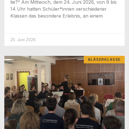
tie?“ Am Mitt­woch, dem 24. Juni 2026, von 9 bis
14 Uhr hat­ten Schüler*innen ver­schie­de­ner
Klas­sen das beson­de­re Erleb­nis, an einem
25. Juni 2026
BLÄSERKLASSE