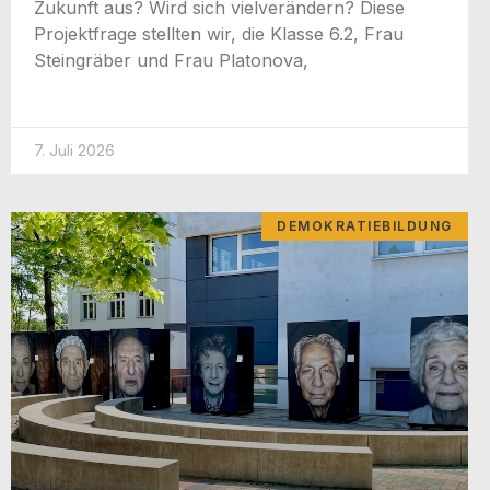
Zukunft aus? Wird sich vielver­än­dern? Die­se
Pro­jekt­fra­ge stell­ten wir, die Klas­se 6.2, Frau
Stein­grä­ber und Frau Platonova,
7. Juli 2026
DEMOKRATIEBILDUNG