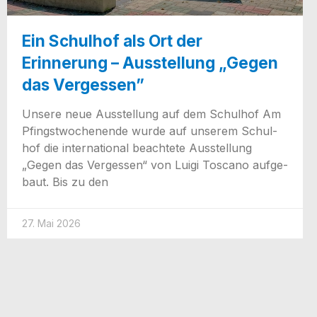
Ein Schulhof als Ort der
Erinnerung – Ausstellung „Gegen
das Vergessen”
Unse­re neue Aus­stel­lung auf dem Schul­hof Am
Pfingst­wo­chen­en­de wur­de auf unse­rem Schul­
hof die inter­na­tio­nal beach­te­te Aus­stel­lung
„Gegen das Ver­ges­sen“ von Lui­gi Tos­ca­no auf­ge­
baut. Bis zu den
27. Mai 2026