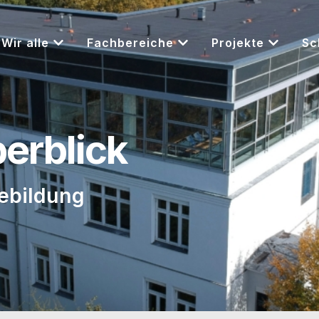
Wir alle
Fachbereiche
Projekte
Sc
berblick
iebildung