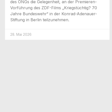
des ONGs die Gele­gen­heit, an der Pre­­mie­­ren-
Vor­­­füh­rung des ZDF-Films „Kriegs­tüch­tig? 70
Jah­re Bun­des­wehr“ in der Kon­­rad-Ade­n­au­er-
Stif­­tung in Ber­lin teilzunehmen.
28. Mai 2026