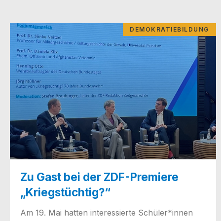
DEMOKRATIEBILDUNG
Zu Gast bei der ZDF-Premiere
„Kriegstüchtig?“
Am 19. Mai hat­ten inter­es­sier­te Schüler*innen