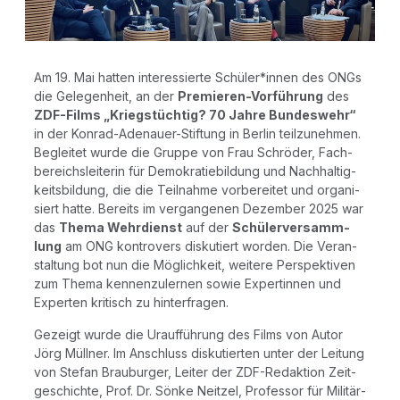
Am 19. Mai hat­ten inter­es­sier­te Schüler*innen des ONGs
die Gele­gen­heit, an der
Pre­mie­ren-Vor­füh­rung
des
ZDF-Films „Kriegs­tüch­tig? 70 Jah­re Bun­des­wehr“
in der Kon­rad-Ade­nau­er-Stif­tung in Ber­lin teil­zu­neh­men.
Beglei­tet wur­de die Grup­pe von Frau Schrö­der, Fach­
be­reichs­lei­te­rin für Demo­kra­tie­bil­dung und Nach­hal­tig­
keits­bil­dung, die die Teil­nah­me vor­be­rei­tet und orga­ni­
siert hat­te. Bereits im ver­gan­ge­nen Dezem­ber 2025 war
das
The­ma Wehr­dienst
auf der
Schü­ler­ver­samm­
lung
am ONG kon­tro­vers dis­ku­tiert wor­den. Die Ver­an­
stal­tung bot nun die Mög­lich­keit, wei­te­re Per­spek­ti­ven
zum The­ma ken­nen­zu­ler­nen sowie Exper­tin­nen und
Exper­ten kri­tisch zu hinterfragen.
Gezeigt wur­de die Urauf­füh­rung des Films von Autor
Jörg Müll­ner. Im Anschluss dis­ku­tier­ten unter der Lei­tung
von Ste­fan Brau­bur­ger, Lei­ter der ZDF-Redak­ti­on Zeit­
ge­schich­te, Prof. Dr. Sön­ke Neit­zel, Pro­fes­sor für Mili­tär­