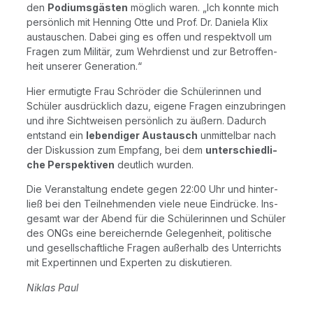
den
Podi­ums­gäs­ten
mög­lich waren. „Ich konn­te mich
per­sön­lich mit Hen­ning Otte und Prof. Dr. Danie­la Klix
aus­tau­schen. Dabei ging es offen und respekt­voll um
Fra­gen zum Mili­tär, zum Wehr­dienst und zur Betrof­fen­
heit unse­rer Generation.“
Hier ermu­tig­te Frau Schrö­der die Schü­le­rin­nen und
Schü­ler aus­drück­lich dazu, eige­ne Fra­gen ein­zu­brin­gen
und ihre Sicht­wei­sen
per­sön­lich
zu äußern. Dadurch
ent­stand ein
leben­di­ger Aus­tausch
unmit­tel­bar nach
der Dis­kus­si­on zum Emp­fang, bei dem
unter­schied­li­
che Per­spek­ti­ven
deut­lich wurden.
Die Ver­an­stal­tung ende­te gegen 22:00 Uhr und hin­ter­
ließ bei den Teil­neh­men­den vie­le neue Ein­drü­cke. Ins­
ge­samt war der Abend für die Schü­le­rin­nen und Schü­ler
des ONGs eine berei­chern­de Gele­gen­heit, poli­ti­sche
und gesell­schaft­li­che Fra­gen außer­halb des Unter­richts
mit Exper­tin­nen und Exper­ten zu diskutieren.
Niklas Paul