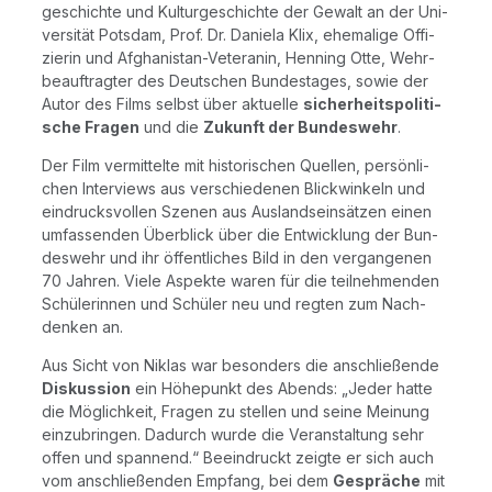
ge­schich­te und Kul­tur­ge­schich­te der Gewalt an der Uni­
ver­si­tät Pots­dam, Prof. Dr. Danie­la Klix, ehe­ma­li­ge Offi­
zie­rin und Afgha­ni­stan-Vete­ra­nin, Hen­ning Otte, Wehr­
be­auf­trag­ter des Deut­schen Bun­des­ta­ges, sowie der
Autor des Films selbst über aktu­el­le
sicher­heits­po­li­ti­
sche Fra­gen
und die
Zukunft der Bun­des­wehr
.
Der Film ver­mit­tel­te mit his­to­ri­schen Quel­len, per­sön­li­
chen Inter­views aus ver­schie­de­nen Blick­win­keln und
ein­drucks­vol­len Sze­nen aus Aus­lands­ein­sät­zen einen
umfas­sen­den Über­blick über die Ent­wick­lung der Bun­
des­wehr und ihr öffent­li­ches Bild in den ver­gan­ge­nen
70 Jah­ren. Vie­le Aspek­te waren für die teil­neh­men­den
Schü­le­rin­nen und Schü­ler neu und reg­ten zum Nach­
den­ken an.
Aus Sicht von Niklas war beson­ders die anschlie­ßen­de
Dis­kus­si­on
ein Höhe­punkt des Abends: „Jeder hat­te
die Mög­lich­keit, Fra­gen zu stel­len und sei­ne Mei­nung
ein­zu­brin­gen. Dadurch wur­de die Ver­an­stal­tung sehr
offen und span­nend.“ Beein­druckt zeig­te er sich auch
vom anschlie­ßen­den Emp­fang, bei dem
Gesprä­che
mit