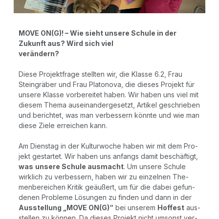
MOVE ON(G)! – Wie sieht unse­re Schu­le in der
Zukunft aus? Wird sich viel
ver­än­dern?
Die­se Pro­jekt­fra­ge stell­ten wir, die Klas­se 6.2, Frau
Stein­grä­ber und Frau Pla­to­no­va, die die­ses Pro­jekt für
unse­re Klas­se vor­be­rei­tet haben. Wir haben uns viel mit
die­sem The­ma aus­ein­an­der­ge­setzt, Arti­kel geschrie­ben
und berich­tet, was man ver­bes­sern könn­te und wie man
die­se Zie­le errei­chen kann.
Am Diens­tag in der Kul­tur­wo­che haben wir mit dem Pro­
jekt gestar­tet. Wir haben uns anfangs damit beschäf­tigt,
was
unse­re Schu­le aus­macht
. Um unse­re Schu­le
wirk­lich zu ver­bes­sern, haben wir zu ein­zel­nen The­
men­be­rei­chen Kri­tik geäu­ßert, um für die dabei gefun­
de­nen Pro­ble­me Lösun­gen zu fin­den und dann in der
Aus­stel­lung „MOVE ON(G)“
bei unse­rem
Hof­fest
aus­
stel­len zu kön­nen. Da die­ses Pro­jekt nicht umsonst ver­