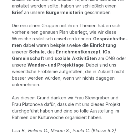
an­stal­tet wer­den soll­te, haben wir schließ­lich einen
Brief
an unse­re
Bür­ger­meis­te­rin
geschrieben.
Die ein­zel­nen Grup­pen mit ihren The­men haben sich
vor­her einen genau­en Plan über­legt, wie wir die­se
Wün­sche rea­lis­tisch umset­zen kön­nen.
Gesprächs­the­
men
dabei waren bei­spiels­wei­se die
Ein­rich­tung
unse­rer
Schu­le
, das
Enrich­ment­kon­zept
,
IGs
,
Gemein­schaft
und
sozia­le
Akti­vi­tä­ten
am ONG oder
unse­re
Wan­der- und Pro­jekt­ta­ge
. Dabei sind uns
wesent­li­che Pro­ble­me auf­ge­fal­len, die in Zukunft nicht
bes­ser wer­den wür­den, wenn wir nichts dage­gen
unternehmen.
Aus die­sem Grund dan­ken wir Frau Stein­grä­ber und
Frau Pla­to­no­va dafür, dass sie mit uns die­ses Pro­jekt
durch­ge­führt haben und eine so tol­le Aus­stel­lung im
Rah­men der Kul­tur­wo­che orga­ni­siert haben.
Lisa B., Hele­na G., Miri­am S., Pau­la C. (Klas­se 6.2)