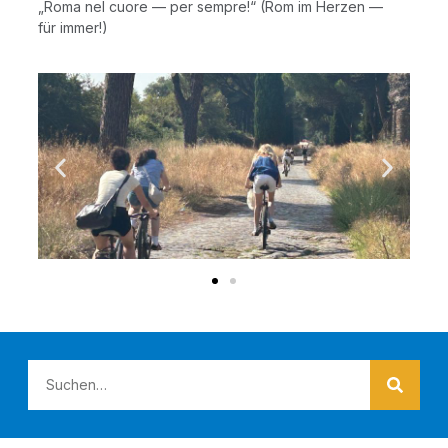
„Roma nel cuo­re — per semp­re!“ (Rom im Her­zen —
für immer!)