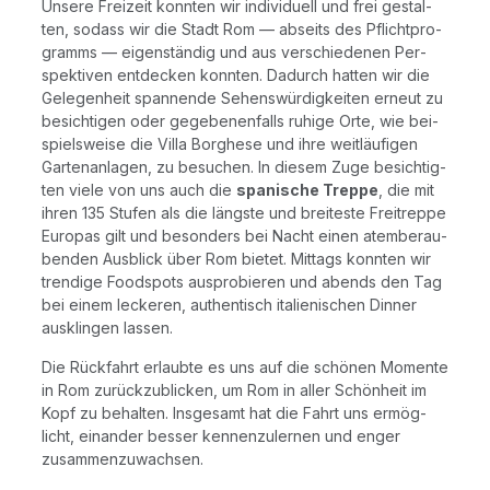
Unse­re Frei­zeit konn­ten wir indi­vi­du­ell und frei gestal­
ten, sodass wir die Stadt Rom — abseits des Pflicht­pro­
gramms — eigen­stän­dig und aus ver­schie­de­nen Per­
spek­ti­ven ent­de­cken konn­ten. Dadurch hat­ten wir die
Gele­gen­heit span­nen­de Sehens­wür­dig­kei­ten erneut zu
besich­ti­gen oder gege­be­nen­falls ruhi­ge Orte, wie bei­
spiels­wei­se die Vil­la Borg­he­se und ihre weit­läu­fi­gen
Gar­ten­an­la­gen, zu besu­chen. In die­sem Zuge besich­tig­
ten vie­le von uns auch die
spa­ni­sche Trep­pe
, die mit
ihren 135 Stu­fen als die längs­te und brei­tes­te Frei­trep­pe
Euro­pas gilt und beson­ders bei Nacht einen atem­be­rau­
ben­den Aus­blick über Rom bie­tet. Mit­tags konn­ten wir
tren­di­ge Food­spots aus­pro­bie­ren und abends den Tag
bei einem lecke­ren, authen­tisch ita­lie­ni­schen Din­ner
aus­klin­gen lassen.
Die Rück­fahrt erlaub­te es uns auf die schö­nen Momen­te
in Rom zurück­zu­bli­cken, um Rom in aller Schön­heit im
Kopf zu behal­ten. Ins­ge­samt hat die Fahrt uns ermög­
licht, ein­an­der bes­ser ken­nen­zu­ler­nen und enger
zusam­men­zu­wach­sen.