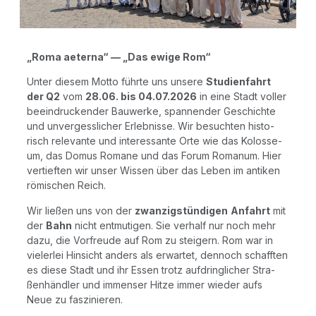
„Roma aeter­na“ — „Das ewi­ge Rom“
Unter die­sem Mot­to führ­te uns unse­re
Stu­di­en­fahrt
der Q2
vom
28.06. bis 04.07.2026
in eine Stadt vol­ler
beein­dru­cken­der Bau­wer­ke, span­nen­der Geschich­te
und unver­gess­li­cher Erleb­nis­se. Wir besuch­ten his­to­
risch rele­van­te und inter­es­san­te Orte wie das Kolos­se­
um, das Domus Roma­ne und das Forum Roma­n­um. Hier
ver­tief­ten wir unser Wis­sen über das Leben im anti­ken
römi­schen Reich.
Wir lie­ßen uns von der
zwan­zig­stün­di­gen
Anfahrt
mit
der
Bahn
nicht ent­mu­ti­gen. Sie ver­half nur noch mehr
dazu, die Vor­freu­de auf Rom zu stei­gern. Rom war in
vie­ler­lei Hin­sicht anders als erwar­tet, den­noch schaff­ten
es die­se Stadt und ihr Essen trotz auf­dring­li­cher Stra­
ßen­händ­ler und immenser Hit­ze immer wie­der aufs
Neue zu faszinieren.