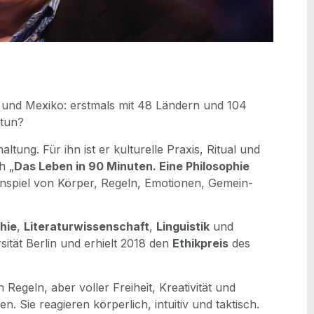
und Mexi­ko: erst­mals mit 48 Län­dern und 104
 tun?
l­tung. Für ihn ist er kul­tu­rel­le Pra­xis, Ritu­al und
h „
Das Leben in 90 Minu­ten. Eine Phi­lo­so­phie
­spiel von Kör­per, Regeln, Emo­tio­nen, Gemein­
phie
,
Lite­ra­tur­wis­sen­schaft
,
Lin­gu­is­tik
und
­si­tät Ber­lin und erhielt 2018 den
Ethik­preis
des
 Regeln, aber vol­ler Frei­heit, Krea­ti­vi­tät und
 Sie reagie­ren kör­per­lich, intui­tiv und tak­tisch.