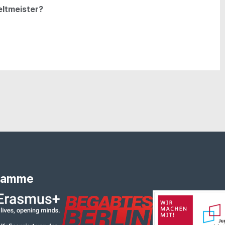
ltmeister?
ramme