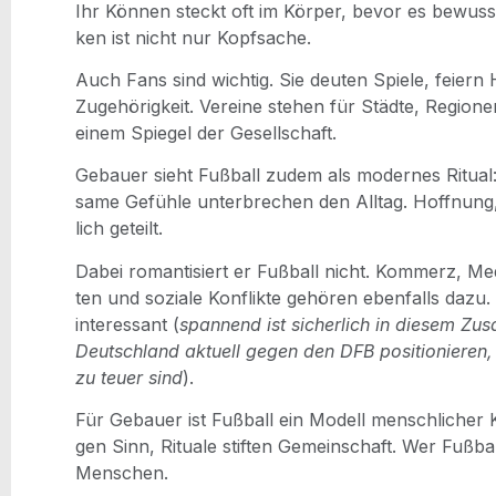
Ihr Kön­nen steckt oft im Kör­per, bevor es bewusst
ken ist nicht nur Kopfsache.
Auch Fans sind wich­tig. Sie deu­ten Spie­le, fei­ern 
Zuge­hö­rig­keit. Ver­ei­ne ste­hen für Städ­te, Regio
einem Spie­gel der Gesellschaft.
Gebau­er sieht Fuß­ball zudem als moder­nes Ritu­al:
sa­me Gefüh­le unter­bre­chen den All­tag. Hoff­nun
lich geteilt.
Dabei roman­ti­siert er Fuß­ball nicht. Kom­merz, Medi
ten und sozia­le Kon­flik­te gehö­ren eben­falls dazu. 
inter­es­sant (
span­nend ist sicher­lich in die­sem Zu
Deutsch­land aktu­ell gegen den DFB posi­tio­nie­ren,
zu teu­er sind
).
Für Gebau­er ist Fuß­ball ein Modell mensch­li­cher K
gen Sinn, Ritua­le stif­ten Gemein­schaft. Wer Fuß­b
Menschen.