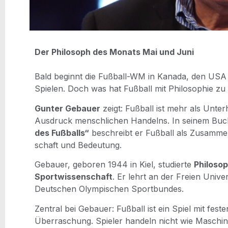
Der Phi­lo­soph des Monats Mai und Juni
Bald beginnt die Fuß­ball-WM in Kana­da, den USA 
Spie­len. Doch was hat Fuß­ball mit Phi­lo­so­phie zu
Gun­ter Gebau­er
zeigt: Fuß­ball ist mehr als Unter­ha
Aus­druck mensch­li­chen Han­delns. In sei­nem Buc
des Fuß­balls“
beschreibt er Fuß­ball als Zusam­men
schaft und Bedeutung.
Gebau­er, gebo­ren 1944 in Kiel, stu­dier­te
Phi­lo­so­
Sport­wis­sen­schaft
. Er lehrt an der Frei­en Uni­ver
Deut­schen Olym­pi­schen Sportbundes.
Zen­tral bei Gebau­er: Fuß­ball ist ein Spiel mit fes­ten
Über­ra­schung. Spie­ler han­deln nicht wie Maschi­nen.