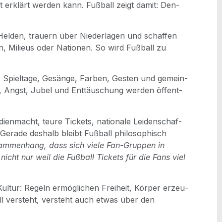
 erklärt wer­den kann. Fuß­ball zeigt damit: Den­
Hel­den, trau­ern über Nie­der­la­gen und schaf­fen
­nen, Milieus oder Natio­nen. So wird Fuß­ball zu
 Spiel­ta­ge, Gesän­ge, Far­ben, Ges­ten und gemein­
g, Angst, Jubel und Ent­täu­schung wer­den öffent­
­en­macht, teu­re Tickets, natio­na­le Lei­den­schaf­
Gera­de des­halb bleibt Fuß­ball phi­lo­so­phisch
sam­men­hang, dass sich vie­le Fan-Grup­pen in
 nicht nur weil die Fuß­ball Tickets für die Fans viel
ul­tur: Regeln ermög­li­chen Frei­heit, Kör­per erzeu­
all ver­steht, ver­steht auch etwas über den