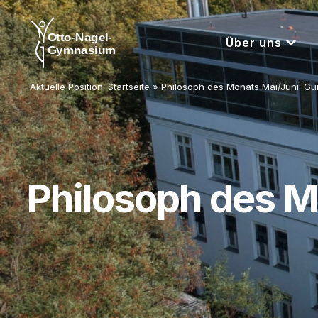
Über uns
Aktuelle Position:
Startseite
»
Philosoph des Monats Mai/Juni: G
Philosoph des M