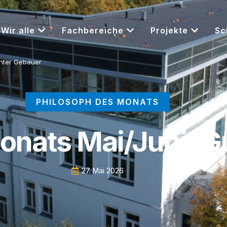
Wir alle
Fachbereiche
Projekte
Sc
unter Gebauer
PHILOSOPH DES MONATS
onats Mai/​Juni: 
27. Mai 2026