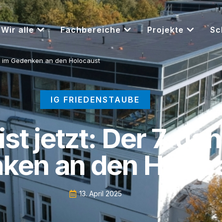
Wir alle
Fachbereiche
Projekte
Sc
ang im Gedenken an den Holocaust
IG FRIEDENSTAUBE
ist jetzt: Der 7. J
ken an den Holoc
13. April 2025