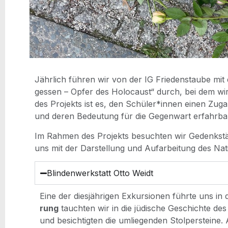
Jähr­lich füh­ren wir von der IG Frie­dens­tau­be m
ges­sen – Opfer des Holo­caust“ durch, bei dem wir u
des Pro­jekts ist es, den Schüler*innen einen Zuga
und deren Bedeu­tung für die Gegen­wart erfahr­b
Im Rah­men des Pro­jekts besuch­ten wir Gedenk­stät­
uns mit der Dar­stel­lung und Auf­ar­bei­tung des Nati
Blin­den­werk­statt Otto Weidt
Eine der dies­jäh­ri­gen Exkur­sio­nen führ­te uns in
rung
tauch­ten wir in die jüdi­sche Geschich­te d
und besich­tig­ten die umlie­gen­den Stol­per­stei­n