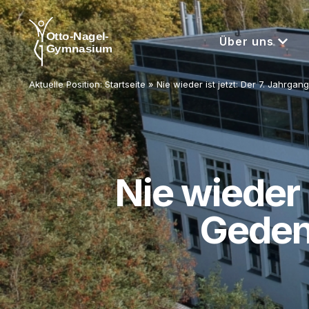
Über uns
Aktuelle Position:
Startseite
»
Nie wieder ist jetzt: Der 7. Jahrg
Nie wieder 
Geden