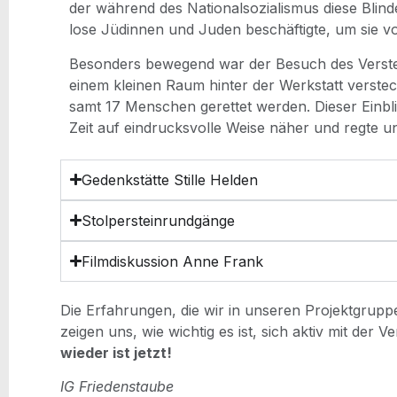
der wäh­rend des Natio­nal­so­zia­lis­mus die­se Blin
lo­se Jüdin­nen und Juden beschäf­tig­te, um sie v
Beson­ders bewe­gend war der Besuch des Ver­stec
einem klei­nen Raum hin­ter der Werk­statt ver­stec
samt 17 Men­schen geret­tet wer­den. Die­ser Ein­
Zeit auf ein­drucks­vol­le Wei­se näher und reg­te
Gedenk­stät­te Stil­le Helden
Stolpersteinrundgänge
Film­dis­kus­si­on Anne Frank
Die Erfah­run­gen, die wir in unse­ren Pro­jekt­grup­
zei­gen uns, wie wich­tig es ist, sich aktiv mit der Ve
wie­der ist jetzt!
IG Frie­dens­tau­be