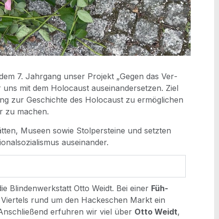
it dem 7. Jahr­gang unser Pro­jekt „Gegen das Ver­
ns mit dem Holo­caust aus­ein­an­der­set­zen. Ziel
ng zur Geschich­te des Holo­caust zu ermög­li­chen
ar zu machen.
ten, Muse­en sowie Stol­per­stei­ne und setz­ten
o­nal­so­zia­lis­mus auseinander.
 die Blin­den­werk­statt Otto Weidt. Bei einer
Füh­
es Vier­tels rund um den Hacke­schen Markt ein
e. Anschlie­ßend erfuh­ren wir viel über
Otto Weidt
,