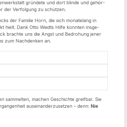
­den­werk­statt grün­de­te und dort blin­de und gehör­
or der Ver­fol­gung zu schützen.
ks der Fami­lie Horn, die sich mona­te­lang in
kt hielt. Dank Otto Weidts Hil­fe konn­ten ins­ge­
blick brach­te uns die Angst und Bedro­hung jener
 uns zum Nach­den­ken an.
pen sam­mel­ten, machen Geschich­te greif­bar. Sie
r­gan­gen­heit aus­ein­an­der­zu­set­zen – denn:
Nie