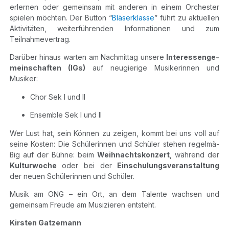
erler­nen oder gemein­sam mit ande­ren in einem Orches­ter
spie­len möch­ten. Der But­ton “
Blä­ser­klas­se
” führt zu aktu­el­len
Akti­vi­tä­ten, wei­ter­füh­ren­den Infor­ma­tio­nen und zum
Teilnahmevertrag.
Dar­über hin­aus war­ten am Nach­mit­tag unse­re
Inter­es­sen­ge­
mein­schaf­ten (IGs)
auf neu­gie­ri­ge Musi­ke­rin­nen und
Musiker:
Chor Sek I und II
Ensem­ble Sek I und II
Wer Lust hat, sein Kön­nen zu zei­gen, kommt bei uns voll auf
sei­ne Kos­ten: Die Schü­le­rin­nen und Schü­ler ste­hen regel­mä­
ßig auf der Büh­ne: beim
Weih­nachts­kon­zert
, wäh­rend der
Kul­tur­wo­che
oder bei der
Ein­schu­lungs­ver­an­stal­tung
der neu­en Schü­le­rin­nen und Schüler.
Musik am ONG – ein Ort, an dem Talen­te wach­sen und
gemein­sam Freu­de am Musi­zie­ren entsteht.
Kirs­ten Gatz­e­mann