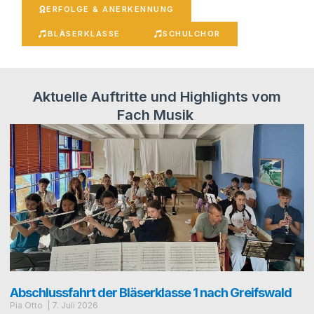
ERFOL­GE & ANERKENNUNG
BLÄ­SER­KLAS­SE
SCHUL­CHOR
Aktuelle Auftritte und Highlights vom
Fach Musik
Abschlussfahrt der Bläserklasse 1 nach Greifswald
Pia Otto
7. Juli 2026