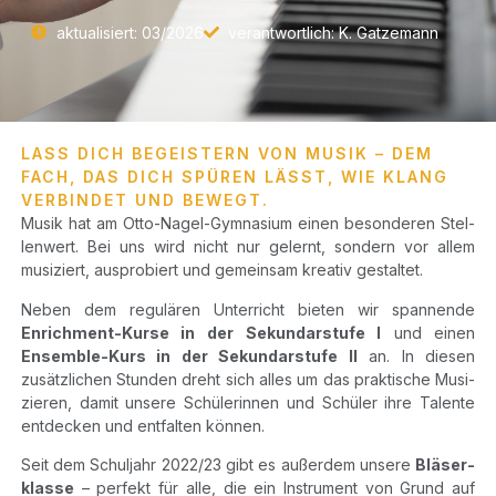
aktua­li­siert: 03/​2026
ver­ant­wort­lich: K. Gatzemann
LASS DICH BEGEISTERN VON MUSIK – DEM
FACH, DAS DICH SPÜREN LÄSST, WIE KLANG
VERBINDET UND BEWEGT.
Musik hat am Otto-Nagel-Gym­na­si­um einen beson­de­ren Stel­
len­wert. Bei uns wird nicht nur gelernt, son­dern vor allem
musi­ziert, aus­pro­biert und gemein­sam krea­tiv gestaltet.
Neben dem regu­lä­ren Unter­richt bie­ten wir span­nen­de
Enrich­ment-Kur­se in der Sekun­dar­stu­fe I
und einen
Ensem­ble-Kurs in der Sekun­dar­stu­fe II
an. In die­sen
zusätz­li­chen Stun­den dreht sich alles um das prak­ti­sche Musi­
zie­ren, damit unse­re Schü­le­rin­nen und Schü­ler ihre Talen­te
ent­de­cken und ent­fal­ten können.
Seit dem Schul­jahr 2022/​23 gibt es außer­dem unse­re
Blä­ser­
klas­se
– per­fekt für alle, die ein Instru­ment von Grund auf