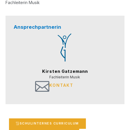
Fach­lei­te­rin Musik
Ansprechpartnerin
Kirsten Gatzemann
Fach­lei­te­rin Musik
KONTAKT
SCHUL­IN­TER­NES CURRICULUM