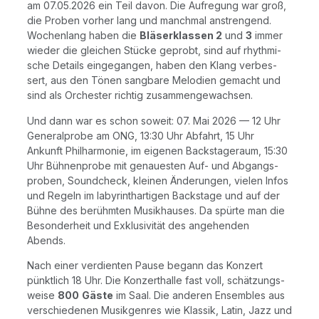
am 07.05.2026 ein Teil davon. Die Auf­re­gung war groß,
die Pro­ben vor­her lang und manch­mal anstren­gend.
Wochen­lang haben die
Blä­ser­klas­sen 2
und
3
immer
wie­der die glei­chen Stü­cke geprobt, sind auf rhyth­mi­
sche Details ein­ge­gan­gen, haben den Klang ver­bes­
sert, aus den Tönen sang­ba­re Melo­dien gemacht und
sind als Orches­ter rich­tig zusammengewachsen.
Und dann war es schon soweit: 07. Mai 2026 — 12 Uhr
Gene­ral­pro­be am ONG, 13:30 Uhr Abfahrt, 15 Uhr
Ankunft Phil­har­mo­nie, im eige­nen Back­stage­raum, 15:30
Uhr Büh­nen­pro­be mit genau­es­ten Auf- und Abgangs­
pro­ben, Sound­check, klei­nen Ände­run­gen, vie­len Infos
und Regeln im laby­rinth­ar­ti­gen Back­stage und auf der
Büh­ne des berühm­ten Musik­hau­ses. Da spür­te man die
Beson­der­heit und Exklu­si­vi­tät des ange­hen­den
Abends.
Nach einer ver­dien­ten Pau­se begann das Kon­zert
pünkt­lich 18 Uhr. Die Kon­zert­hal­le fast voll, schät­zungs­
wei­se
800
Gäs­te
im Saal. Die ande­ren Ensem­bles aus
ver­schie­de­nen Musik­gen­res wie Klas­sik, Latin, Jazz und