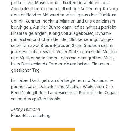
per­kus­si­ver Musik vor uns flöß­ten Respekt ein; das
Adre­na­lin stieg expo­nen­ti­ell mit der Auf­re­gung. Kurz vor
dem dritt­letz­ten Akt wur­den wir eilig aus dem Publi­kum
geholt, konn­ten noch­mal stim­men und uns gemein­sam
beru­hi­gen. Auf der Büh­ne dann lief es nahe­zu per­fekt.
Ein­sät­ze gelan­gen, Klang voll aus­ge­kos­tet, Dyna­mik
gemeis­tert und Cha­rak­ter der Stü­cke sehr gut umge­
setzt. Die zwei
Blä­ser­klas­sen 2
und
3
haben sich in
jeder Hin­sicht bewährt. Vol­ler Stolz kön­nen die Musi­ker
und Musi­ke­rin­nen sagen, dass sie dem größ­ten Musik­
haus Deutsch­lands Ehre erwie­sen haben. Ein unver­
gess­li­cher Tag.
Ein lie­ber Dank geht an die Beglei­ter und Aus­tausch­
part­ner Aaron Desch­ler und Mat­thi­as Weiß­schuh. Gro­
ßem Dank gilt dem Lan­des­mu­sik­rat Ber­lin für die Orga­ni­
sa­ti­on des gro­ßen Events.
Jen­ny Humann
Blä­ser­klas­sen­lei­tung