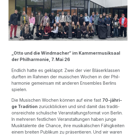
„Otto und die Wind­ma­cher“ im Kam­mer­mu­sik­saal
der Phil­har­mo­nie, 7. Mai 26
End­lich hat­te es geklappt: Zwei der vier Blä­ser­klas­sen
durf­ten im Rah­men der musi­schen Wochen in der Phil­
har­mo­nie gemein­sam mit ande­ren Ensem­bles Ber­lins
spielen.
Die Musi­schen Wochen kön­nen auf eine fast
70-jäh­ri­
ge Tra­di­ti­on
zurück­bli­cken und sind damit das tra­di­ti­
ons­reichs­te schu­li­sche Ver­an­stal­tungs­for­mat von Ber­lin.
In meh­re­ren fest­li­chen Ver­an­stal­tun­gen haben jun­ge
Musik­ta­len­te die Chan­ce, ihre musi­ka­li­schen Fähig­kei­ten
einem brei­ten Publi­kum zu prä­sen­tie­ren. Und wir waren