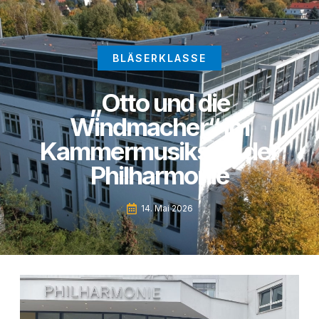
BLÄSERKLASSE
„Otto und die
Windmacher“ im
Kammermusiksaal der
Philharmonie
14. Mai 2026