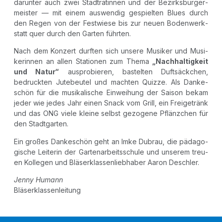
dar­un­ter auch zwei Stadt­rä­tin­nen und der Bezirks­bür­ger­
meis­ter — mit einem aus­wen­dig gespiel­ten Blues durch
den Regen von der Fest­wie­se bis zur neu­en Boden­werk­
statt quer durch den Gar­ten führten.
Nach dem Kon­zert durf­ten sich unse­re Musi­ker und Musi­
ke­rin­nen an allen Sta­tio­nen zum The­ma
„Nach­hal­tig­keit
und Natur“
aus­pro­bie­ren, bas­tel­ten Duft­säck­chen,
bedruck­ten Jute­beu­tel und mach­ten Quiz­ze. Als Dan­ke­
schön für die musi­ka­li­sche Ein­wei­hung der Sai­son bekam
jeder wie jedes Jahr einen Snack vom Grill, ein Frei­ge­tränk
und das ONG vie­le klei­ne selbst gezo­ge­ne Pflänz­chen für
den Stadtgarten.
Ein gro­ßes Dan­ke­schön geht an Imke Dubrau, die päd­ago­
gi­sche Lei­te­rin der Gar­ten­ar­beits­schu­le und unse­rem treu­
en Kol­le­gen und Blä­ser­klas­sen­lieb­ha­ber Aaron Deschler.
Jen­ny Humann
Blä­ser­klas­sen­lei­tung