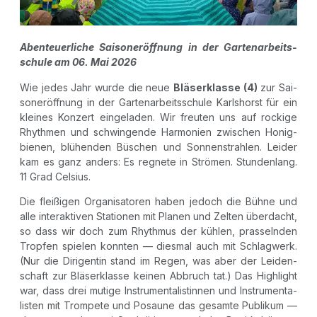
Aben­teu­er­li­che Sai­son­er­öff­nung in der Gar­ten­ar­beits­
schu­le am 06. Mai 2026
Wie jedes Jahr wur­de die neue
Blä­ser­klas­se (4)
zur Sai­
son­er­öff­nung in der Gar­ten­ar­beits­schu­le Karls­horst für ein
klei­nes Kon­zert ein­ge­la­den. Wir freu­ten uns auf rocki­ge
Rhyth­men und schwin­gen­de Har­mo­nien zwi­schen Honig­
bie­nen, blü­hen­den Büschen und Son­nen­strah­len. Lei­der
kam es ganz anders: Es reg­ne­te in Strö­men. Stun­den­lang.
11 Grad Celsius.
Die flei­ßi­gen Orga­ni­sa­to­ren haben jedoch die Büh­ne und
alle inter­ak­ti­ven Sta­tio­nen mit Pla­nen und Zel­ten über­dacht,
so dass wir doch zum Rhyth­mus der küh­len, pras­seln­den
Trop­fen spie­len konn­ten — dies­mal auch mit Schlag­werk.
(Nur die Diri­gen­tin stand im Regen, was aber der Lei­den­
schaft zur Blä­ser­klas­se kei­nen Abbruch tat.) Das High­light
war, dass drei muti­ge Instru­men­ta­lis­tin­nen und Instru­men­ta­
lis­ten mit Trom­pe­te und Posau­ne das gesam­te Publi­kum —