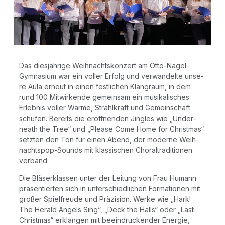
Das dies­jäh­ri­ge Weih­nachts­kon­zert am Otto-Nagel-
Gym­na­si­um war ein vol­ler Erfolg und ver­wan­del­te unse­
re Aula erneut in einen fest­li­chen Klang­raum, in dem
rund 100 Mit­wir­ken­de gemein­sam ein musi­ka­li­sches
Erleb­nis vol­ler Wär­me, Strahl­kraft und Gemein­schaft
schu­fen. Bereits die eröff­nen­den Jin­gles wie „Under­
neath the Tree“ und „Plea­se Come Home for Christ­mas“
setz­ten den Ton für einen Abend, der moder­ne Weih­
nachts­pop-Sounds mit klas­si­schen Choral­tra­di­tio­nen
verband.
Die Blä­ser­klas­sen unter der Lei­tung von Frau Humann
prä­sen­tier­ten sich in unter­schied­li­chen For­ma­tio­nen mit
gro­ßer Spiel­freu­de und Prä­zi­si­on. Wer­ke wie „Hark!
The Herald Angels Sing“, „Deck the Halls“ oder „Last
Christ­mas“ erklan­gen mit beein­dru­cken­der Ener­gie,