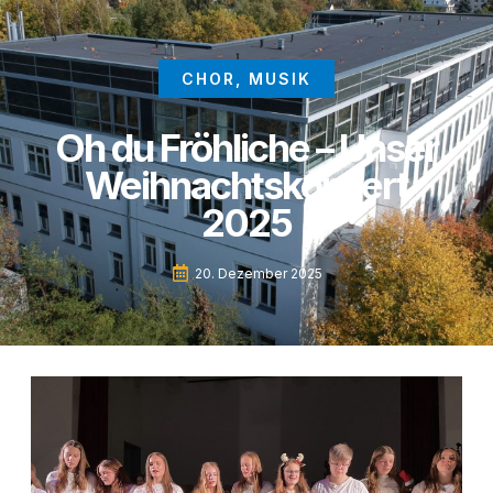
CHOR
,
MUSIK
Oh du Fröhliche – Unser
Weihnachtskonzert
2025
20. Dezember 2025