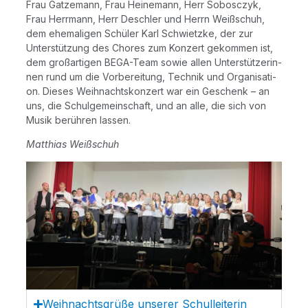
Frau Gatz­e­mann, Frau Hei­ne­mann, Herr Sobo­sc­zyk,
Frau Herr­mann, Herr Desch­ler und Herrn Weiß­schuh,
dem ehe­ma­li­gen Schü­ler Karl Schwietz­ke, der zur
Unter­stüt­zung des Cho­res zum Kon­zert gekom­men ist,
dem groß­ar­ti­gen BEGA-Team sowie allen Unter­stüt­ze­rin­
nen rund um die Vor­be­rei­tung, Tech­nik und Orga­ni­sa­ti­
on. Die­ses Weih­nachts­kon­zert war ein Geschenk – an
uns, die Schul­ge­mein­schaft, und an alle, die sich von
Musik berüh­ren lassen.
Mat­thi­as Weißschuh
Weih­nachts­grü­ße unse­rer Schulleiterin