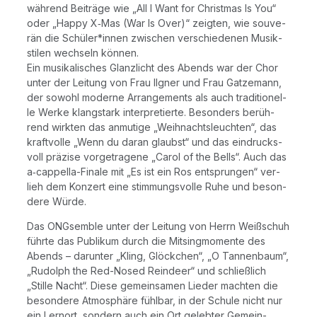
wäh­rend Bei­trä­ge wie „All I Want for Christ­mas Is You“
oder „Hap­py X‑Mas (War Is Over)“ zeig­ten, wie sou­ve­
rän die Schüler*innen zwi­schen ver­schie­de­nen Musik­
sti­len wech­seln kön­nen.
Ein musi­ka­li­sches Glanz­licht des Abends war der Chor
unter der Lei­tung von Frau Ilg­ner und Frau Gatz­e­mann,
der sowohl moder­ne Arran­ge­ments als auch tra­di­tio­nel­
le Wer­ke klang­stark inter­pre­tier­te. Beson­ders berüh­
rend wirk­ten das anmu­ti­ge „Weih­nachts­leuch­ten“, das
kraft­vol­le „Wenn du dar­an glaubst“ und das ein­drucks­
voll prä­zi­se vor­ge­tra­ge­ne „Carol of the Bells“. Auch das
a‑cap­pel­la-Fina­le mit „Es ist ein Ros ent­sprun­gen“ ver­
lieh dem Kon­zert eine stim­mungs­vol­le Ruhe und beson­
de­re Würde.
Das ONG­sem­ble unter der Lei­tung von Herrn Weiß­schuh
führ­te das Publi­kum durch die Mit­singmo­men­te des
Abends – dar­un­ter „Kling, Glöck­chen“, „O Tan­nen­baum“,
„Rudolph the Red-Nosed Reinde­er“ und schließ­lich
„Stil­le Nacht“. Die­se gemein­sa­men Lie­der mach­ten die
beson­de­re Atmo­sphä­re fühl­bar, in der Schu­le nicht nur
ein Lern­ort, son­dern auch ein Ort geleb­ter Gemein­