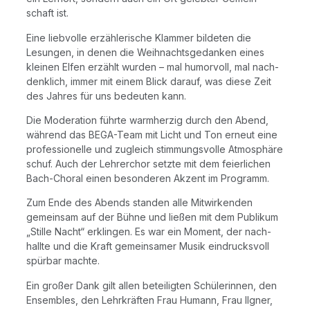
schaft ist.
Eine lieb­vol­le erzäh­le­ri­sche Klam­mer bil­de­ten die
Lesun­gen, in denen die Weih­nachts­ge­dan­ken eines
klei­nen Elfen erzählt wur­den – mal humor­voll, mal nach­
denk­lich, immer mit einem Blick dar­auf, was die­se Zeit
des Jah­res für uns bedeu­ten kann.
Die Mode­ra­ti­on führ­te warm­her­zig durch den Abend,
wäh­rend das BEGA-Team mit Licht und Ton erneut eine
pro­fes­sio­nel­le und zugleich stim­mungs­vol­le Atmo­sphä­re
schuf. Auch der Leh­rer­chor setz­te mit dem fei­er­li­chen
Bach-Cho­ral einen beson­de­ren Akzent im Programm.
Zum Ende des Abends stan­den alle Mit­wir­ken­den
gemein­sam auf der Büh­ne und lie­ßen mit dem Publi­kum
„Stil­le Nacht“ erklin­gen. Es war ein Moment, der nach­
hall­te und die Kraft gemein­sa­mer Musik ein­drucks­voll
spür­bar machte.
Ein gro­ßer Dank gilt allen betei­lig­ten Schü­le­rin­nen, den
Ensem­bles, den Lehr­kräf­ten Frau Humann, Frau Ilg­ner,