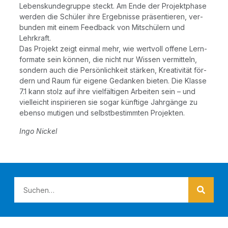
Lebens­kun­de­grup­pe steckt. Am Ende der Pro­jekt­pha­se
wer­den die Schü­ler ihre Ergeb­nis­se prä­sen­tie­ren, ver­
bun­den mit einem Feed­back von Mit­schü­lern und
Lehrkraft.
Das Pro­jekt zeigt ein­mal mehr, wie wert­voll offe­ne Lern­
for­ma­te sein kön­nen, die nicht nur Wis­sen ver­mit­teln,
son­dern auch die Per­sön­lich­keit stär­ken, Krea­ti­vi­tät för­
dern und Raum für eige­ne Gedan­ken bie­ten. Die Klas­se
7.1 kann stolz auf ihre viel­fäl­ti­gen Arbei­ten sein – und
viel­leicht inspi­rie­ren sie sogar künf­ti­ge Jahr­gän­ge zu
eben­so muti­gen und selbst­be­stimm­ten Projekten.
Ingo Nickel