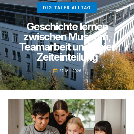
DIGITALER ALLTAG
Geschichte lernen
zwischen Museum,
Teamarbeit und freier
Zeiteinteilung
27. Mai 2026