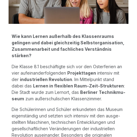
Wie kann Ler­nen außer­halb des Klas­sen­raums
gelin­gen und dabei gleich­zei­tig Selbst­or­ga­ni­sa­ti­on,
Zusam­men­ar­beit und fach­li­ches Ver­ständ­nis
stärken?
Die Klas­se 8.1 beschäf­tig­te sich vor den Oster­fe­ri­en an
vier auf­ein­an­der­fol­gen­den
Pro­jekt­ta­gen
inten­siv mit
der
indus­tri­el­len Revo­lu­ti­on
. Im Mit­tel­punkt stand
dabei das
Ler­nen in fle­xi­blen Raum-Zeit-Struk­tu­ren
:
Die Stadt wur­de zum Lern­ort, das
Ber­li­ner
Tech­nik­mu­
se­um
zum außer­schu­li­schen Klassenzimmer.
Die Schü­le­rin­nen und Schü­ler erkun­de­ten das Muse­um
eigen­stän­dig und setz­ten sich inten­siv mit den aus­ge­
stell­ten Maschi­nen, tech­ni­schen Ent­wick­lun­gen und
gesell­schaft­li­chen Ver­än­de­run­gen der indus­tri­el­len
Revo­lu­ti­on aus­ein­an­der. Beson­ders die ori­gi­na­len