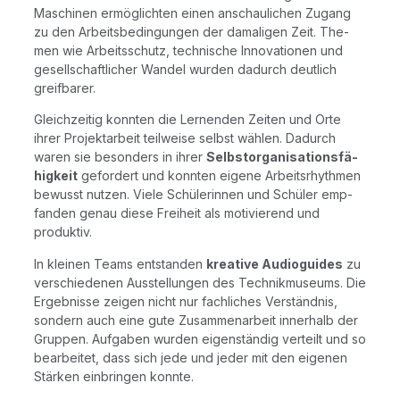
Maschi­nen ermög­lich­ten einen anschau­li­chen Zugang
zu den Arbeits­be­din­gun­gen der dama­li­gen Zeit. The­
men wie Arbeits­schutz, tech­ni­sche Inno­va­tio­nen und
gesell­schaft­li­cher Wan­del wur­den dadurch deut­lich
greifbarer.
Gleich­zei­tig konn­ten die Ler­nen­den Zei­ten und Orte
ihrer Pro­jekt­ar­beit teil­wei­se selbst wäh­len. Dadurch
waren sie beson­ders in ihrer
Selbst­or­ga­ni­sa­ti­ons­fä­
hig­keit
gefor­dert und konn­ten eige­ne Arbeits­rhyth­men
bewusst nut­zen. Vie­le Schü­le­rin­nen und Schü­ler emp­
fan­den genau die­se Frei­heit als moti­vie­rend und
produktiv.
In klei­nen Teams ent­stan­den
krea­ti­ve Audio­gui­des
zu
ver­schie­de­nen Aus­stel­lun­gen des Tech­nik­mu­se­ums. Die
Ergeb­nis­se zei­gen nicht nur fach­li­ches Ver­ständ­nis,
son­dern auch eine gute Zusam­men­ar­beit inner­halb der
Grup­pen. Auf­ga­ben wur­den eigen­stän­dig ver­teilt und so
bear­bei­tet, dass sich jede und jeder mit den eige­nen
Stär­ken ein­brin­gen konnte.