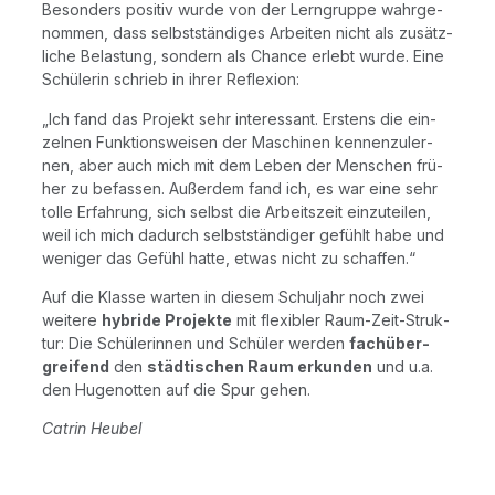
Beson­ders posi­tiv wur­de von der Lern­grup­pe wahr­ge­
nom­men, dass selbst­stän­di­ges Arbei­ten nicht als zusätz­
li­che Belas­tung, son­dern als Chan­ce erlebt wur­de. Eine
Schü­le­rin schrieb in ihrer Reflexion:
„Ich fand das Pro­jekt sehr inter­es­sant. Ers­tens die ein­
zel­nen Funk­ti­ons­wei­sen der Maschi­nen ken­nen­zu­ler­
nen, aber auch mich mit dem Leben der Men­schen frü­
her zu befas­sen. Außer­dem fand ich, es war eine sehr
tol­le Erfah­rung, sich selbst die Arbeits­zeit ein­zu­tei­len,
weil ich mich dadurch selbst­stän­di­ger gefühlt habe und
weni­ger das Gefühl hat­te, etwas nicht zu schaffen.“
Auf die Klas­se war­ten in die­sem Schul­jahr noch zwei
wei­te­re
hybri­de Pro­jek­te
mit fle­xi­bler Raum-Zeit-Struk­
tur: Die Schü­le­rin­nen und Schü­ler wer­den
fach
über­
grei­fend
den
städ­ti­schen Raum erkun­den
und u.a.
den Huge­not­ten auf die Spur gehen.
Catrin Heu­bel