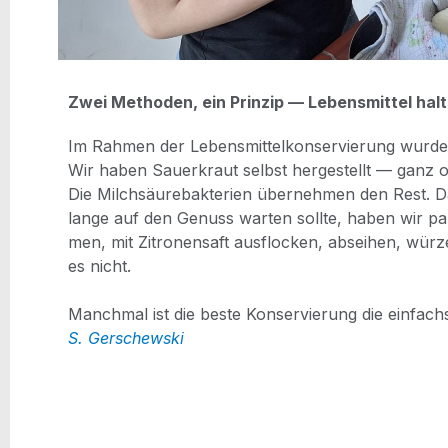
Zwei Metho­den, ein Prin­zip — Lebens­mit­tel h
Im Rah­men der Lebens­mit­tel­kon­ser­vie­rung wur­d
Wir haben Sau­er­kraut selbst her­ge­stellt — ganz
Die Milch­säu­re­bak­te­ri­en über­neh­men den Rest.
D
lan­ge auf den Genuss war­ten soll­te, haben wir par­a
men, mit Zitro­nen­saft aus­flo­cken, absei­hen, wür­z
es nicht.
Manch­mal ist die bes­te Kon­ser­vie­rung die einfach
S. Ger­schew­ski