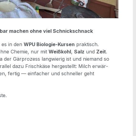
alt­bar machen ohne viel Schnickschnack
e es in den
WPU Bio­lo­gie-Kur­sen
prak­tisch.
 ohne Che­mie, nur mit
Weiß­kohl
,
Salz
und
Zeit
.
a der Gär­pro­zess lang­wie­rig ist und nie­mand so
l­lel dazu Frisch­kä­se her­ge­stellt: Milch erwär­
en, fer­tig — ein­fa­cher und schnel­ler geht
ste.