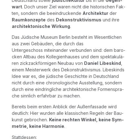
Deutsch­land sowie
jüdi­sche­Kul­tur
bis in die
Gegen­
wart
. Doch unser Ziel waren nicht die his­to­ri­schen Fak­
ten, son­dern die beein­dru­cken­de
Archi­tek­tur
der
Raum­kon­zep­te
des
Dekon­struk­ti­vis­mus
und ihre
archi­tek­to­ni­sche
Wir­kung
.
Das Jüdi­sche Muse­um Ber­lin besteht im Wesent­li­chen
aus zwei Gebäu­den, die durch das
Unter­ge­schoss mit­ein­an­der ver­bun­den sind: dem baro­
cken Alt­bau des Kol­le­gi­en­hau­ses und dem spek­ta­ku­lä­
ren zick­zack­för­mi­gen Neu­bau von
Dani­el
Libes­kind
,
einem Meis­ter­werk des Dekon­struk­ti­vis­mus. Libes­kinds
Idee war es, die jüdi­sche Geschich­te in Deutsch­land
nicht durch eine chro­no­lo­gi­sche Aus­stel­lung, son­dern
durch eine ein­dring­li­che archi­tek­to­ni­sche For­men­spra­
che sinn­lich erfahr­bar zu machen.
Bereits beim ers­ten Anblick der Außen­fas­sa­de wird
deut­lich: Hier wur­den alle klas­si­schen Regeln der Bau­
kunst gebro­chen.
Kei­ne rech­ten Win­kel, kei­ne Sym­
me­trie, kei­ne Har­mo­nie
.
Statt­des­sen: