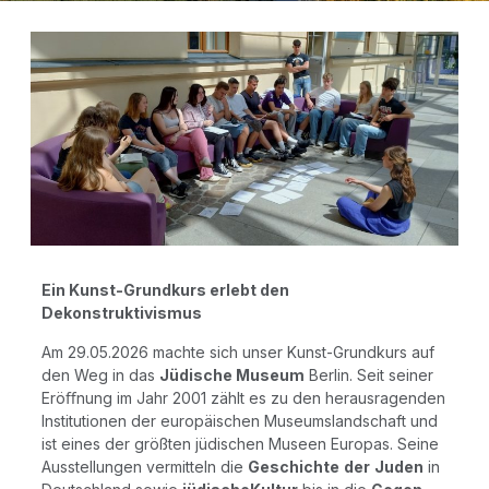
Ein Kunst-Grund­kurs erlebt den
Dekonstruktivismus
Am 29.05.2026 mach­te sich unser Kunst-Grund­kurs auf
den Weg in das
Jüdi­sche Muse­um
Ber­lin. Seit sei­ner
Eröﬀ­nung im Jahr 2001 zählt es zu den her­aus­ra­gen­den
Insti­tu­tio­nen der euro­päi­schen Muse­ums­land­schaft und
ist eines der größ­ten jüdi­schen Muse­en Euro­pas. Sei­ne
Aus­stel­lun­gen ver­mit­teln die
Geschich­te
der
Juden
in