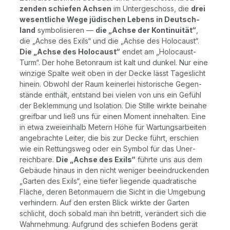
zen­den schie­fen Ach­sen
im Unter­ge­schoss, die
drei
wesent­li­che Wege jüdi­schen Lebens in Deutsch­
land
sym­bo­li­sie­ren —
die „Ach­se der Kon­ti­nui­tät“
,
die „Ach­se des Exils“ und die „Ach­se des Holo­caust“.
Die „Ach­se des Holo­caust“
endet am „Holo­caust-
Turm“. Der hohe Beton­raum ist kalt und dun­kel. Nur eine
win­zi­ge Spal­te weit oben in der Decke lässt Tages­licht
hin­ein. Obwohl der Raum kei­ner­lei his­to­ri­sche Gegen­
stän­de ent­hält, ent­stand bei vie­len von uns ein Gefühl
der Beklem­mung und Iso­la­ti­on. Die Stil­le wirk­te bei­na­he
greif­bar und ließ uns für einen Moment inne­hal­ten. Eine
in etwa zwei­ein­halb Metern Höhe für War­tungs­ar­bei­ten
ange­brach­te Lei­ter, die bis zur Decke führt, erschien
wie ein Ret­tungs­weg oder ein Sym­bol für das Uner­
reich­ba­re.
Die „Ach­se des Exils“
führ­te uns aus dem
Gebäu­de hin­aus in den nicht weni­ger beein­dru­cken­den
„Gar­ten des Exils“, eine tie­fer lie­gen­de qua­dra­ti­sche
Flä­che, deren Beton­mau­ern die Sicht in die Umge­bung
ver­hin­dern. Auf den ers­ten Blick wirk­te der Gar­ten
schlicht, doch sobald man ihn betritt, ver­än­dert sich die
Wahr­neh­mung. Auf­grund des schie­fen Bodens gerät