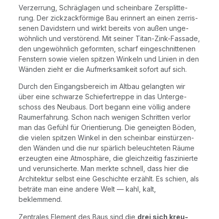
Ver­zer­rung, Schräg­la­gen und schein­ba­re Zer­split­te­
rung. Der zick­zack­för­mi­ge Bau erin­nert an einen zer­ris­
se­nen David­stern und wirkt bereits von außen unge­
wöhn­lich und ver­stö­rend. Mit sei­ner Titan-Zink-Fas­sa­de,
den unge­wöhn­lich geform­ten, scharf ein­ge­schnit­te­nen
Fens­tern sowie vie­len spit­zen Win­keln und Lini­en in den
Wän­den zieht er die Auf­merk­sam­keit sofort auf sich.
Durch den Ein­gangs­be­reich im Alt­bau gelang­ten wir
über eine schwar­ze Schie­fer­trep­pe in das Unter­ge­
schoss des Neu­baus. Dort begann eine völ­lig ande­re
Raum­er­fah­rung. Schon nach weni­gen Schrit­ten ver­lor
man das Gefühl für Ori­en­tie­rung. Die geneig­ten Böden,
die vie­len spit­zen Win­kel in den schein­bar ein­stür­zen­
den Wän­den und die nur spär­lich beleuch­te­ten Räu­me
erzeug­ten eine Atmo­sphä­re, die gleich­zei­tig fas­zi­nier­te
und ver­un­si­cher­te. Man merk­te schnell, dass hier die
Archi­tek­tur selbst eine Geschich­te erzählt. Es schien, als
beträ­te man eine ande­re Welt — kahl, kalt,
beklemmend.
Zen­tra­les Ele­ment des Baus sind die
drei sich kreu­