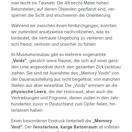
man leicht ins Tau­meln. Die 49 sechs Meter hohen
Beton­ste­len, auf denen Ölwei­den gepflanzt sind, ver­
sper­ren die Sicht und erschwe­ren die Orientierung.
Wäh­rend wir zwi­schen ihnen hin­durch­gin­gen, konn­ten
wir zumin­dest ansatz­wei­se nach­voll­zie­hen, was es
bedeu­tet, die ver­trau­te Umge­bung zu ver­lie­ren und
sich fremd, ver­lo­ren und unsi­cher zu fühlen.
Im Muse­ums­neu­bau gibt es meh­re­re soge­nann­te
„
Voids“
, gänz­lich lee­re Räu­me, die sich auf einer gera­
den Linie ange­ord­net durch den gesam­ten Zick­zack­bau
zie­hen. Sie sind mit Aus­nah­me des „Memo­ry Voids“ von
der Dau­er­aus­stel­lung aus nicht begeh­bar, von man­chen
Stel­len aus aber ein­seh­bar. Die „Voids” erin­nern an die
phy­si­sche Lee­re
, die der Holo­caust, aber auch die
Ver­trei­bun­gen und Pogro­me, denen Juden in den Jahr­
hun­der­ten zuvor in Deutsch­land zum Opfer fie­len, hin­
ter­las­sen haben.
Einen beson­de­ren Ein­druck hin­ter­ließ die
„Memo­ry
Void“.
Der
fens­ter­lo­se
,
kar­ge
Beton­raum
ist voll­stän­