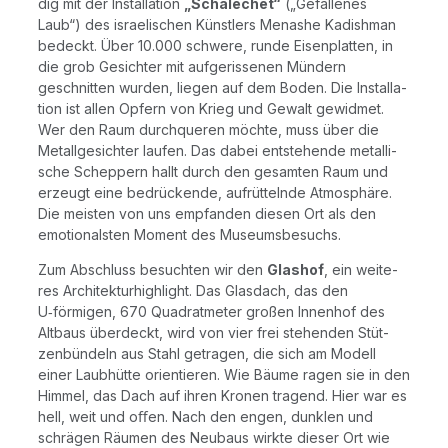
dig mit der Instal­la­ti­on
„Schale­chet“
(„Gefal­le­nes
Laub“) des israe­li­schen Künst­lers Men­as­he Kadish­man
bedeckt. Über 10.000 schwe­re, run­de Eisen­plat­ten, in
die grob Gesich­ter mit auf­ge­ris­se­nen Mün­dern
geschnit­ten wur­den, lie­gen auf dem Boden. Die Instal­la­
ti­on ist allen Opfern von Krieg und Gewalt gewid­met.
Wer den Raum durch­que­ren möch­te, muss über die
Metall­ge­sich­ter lau­fen. Das dabei ent­ste­hen­de metal­li­
sche Schep­pern hallt durch den gesam­ten Raum und
erzeugt eine bedrü­cken­de, auf­rüt­teln­de Atmo­sphä­re.
Die meis­ten von uns emp­fan­den die­sen Ort als den
emo­tio­nals­ten Moment des Museumsbesuchs.
Zum Abschluss besuch­ten wir den
Glas­hof
, ein wei­te­
res Archi­tek­tur­high­light. Das Glas­dach, das den
U‑förmigen, 670 Qua­drat­me­ter gro­ßen Innen­hof des
Alt­baus über­deckt, wird von vier frei ste­hen­den Stüt­
zen­bün­deln aus Stahl getra­gen, die sich am Modell
einer Laub­hüt­te ori­en­tie­ren. Wie Bäu­me ragen sie in den
Him­mel, das Dach auf ihren Kro­nen tra­gend. Hier war es
hell, weit und oﬀen. Nach den engen, dunk­len und
schrä­gen Räu­men des Neu­baus wirk­te die­ser Ort wie