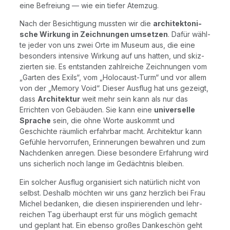
eine Befrei­ung — wie ein tie­fer Atemzug.
Nach der Besich­ti­gung muss­ten wir die
archi­tek­to­ni­
sche Wir­kung in Zeich­nun­gen umset­zen
. Dafür wähl­
te jeder von uns zwei Orte im Muse­um aus, die eine
beson­ders inten­si­ve Wir­kung auf uns hat­ten, und skiz­
zier­ten sie. Es ent­stan­den zahl­rei­che Zeich­nun­gen vom
„Gar­ten des Exils“, vom „Holo­caust-Turm“ und vor allem
von der „Memo­ry Void“. Die­ser Aus­flug hat uns gezeigt,
dass
Archi­tek­tur
weit mehr sein kann als nur das
Errich­ten von Gebäu­den. Sie kann eine
uni­ver­sel­le
Spra­che
sein, die ohne Wor­te aus­kommt und
Geschich­te räum­lich erfahr­bar macht. Archi­tek­tur kann
Gefüh­le her­vor­ru­fen, Erin­ne­run­gen bewah­ren und zum
Nach­den­ken anre­gen. Die­se beson­de­re Erfah­rung wird
uns sicher­lich noch lan­ge im Gedächt­nis bleiben.
Ein sol­cher Aus­flug orga­ni­siert sich natür­lich nicht von
selbst. Des­halb möch­ten wir uns ganz herz­lich bei Frau
Michel bedan­ken, die die­sen inspi­rie­ren­den und lehr­
rei­chen Tag über­haupt erst für uns mög­lich gemacht
und geplant hat. Ein eben­so gro­ßes Dan­ke­schön geht