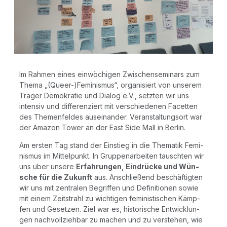
Im Rah­men eines ein­wö­chi­gen Zwi­schen­se­mi­nars zum
The­ma „(Queer-)Feminismus“, orga­ni­siert von unse­rem
Trä­ger Demo­kra­tie und Dia­log e.V., setz­ten wir uns
inten­siv und dif­fe­ren­ziert mit ver­schie­de­nen Facet­ten
des The­men­fel­des aus­ein­an­der. Ver­an­stal­tungs­ort war
der Ama­zon Tower an der East Side Mall in Berlin.
Am ers­ten Tag stand der Ein­stieg in die The­ma­tik Femi­
nis­mus im Mit­tel­punkt. In Grup­pen­ar­bei­ten tausch­ten wir
uns über unse­re
Erfah­run­gen, Ein­drü­cke und Wün­
sche für die Zukunft
aus. Anschlie­ßend beschäf­tig­ten
wir uns mit zen­tra­len Begrif­fen und Defi­ni­tio­nen sowie
mit einem Zeit­strahl zu wich­ti­gen femi­nis­ti­schen Kämp­
fen und Geset­zen. Ziel war es, his­to­ri­sche Ent­wick­lun­
gen nach­voll­zieh­bar zu machen und zu ver­ste­hen, wie