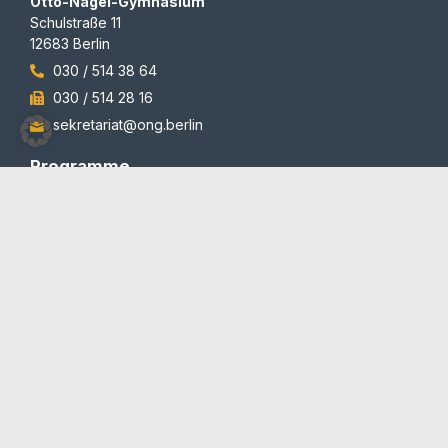
Otto-Nagel-Gymnasium
Schulstraße 11
12683 Berlin
030 / 514 38 64
030 / 514 28 16
sekretariat@ong.berlin
Programme
Auszeichnungen
© 2012-2026 | All rights reserved | Team Redaktion
Barrierefreiheit
Blog und Newsletter
Datenschutzerklärung
Impressum
Kontakt