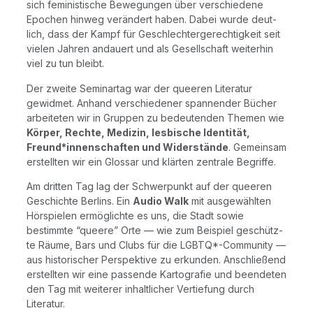
sich femi­nis­ti­sche Bewe­gun­gen über ver­schie­de­ne
Epo­chen hin­weg ver­än­dert haben. Dabei wur­de deut­
lich, dass der Kampf für Geschlech­ter­ge­rech­tig­keit seit
vie­len Jah­ren andau­ert und als Gesell­schaft wei­ter­hin
viel zu tun bleibt.
Der zwei­te Semi­nar­tag war der quee­ren Lite­ra­tur
gewid­met. Anhand ver­schie­de­ner span­nen­der Bücher
arbei­te­ten wir in Grup­pen zu bedeu­ten­den The­men wie
Kör­per, Rech­te, Medi­zin, les­bi­sche Iden­ti­tät,
Freund*innenschaften und Wider­stän­de
. Gemein­sam
erstell­ten wir ein Glos­sar und klär­ten zen­tra­le Begriffe.
Am drit­ten Tag lag der Schwer­punkt auf der quee­ren
Geschich­te Ber­lins. Ein
Audio Walk
mit aus­ge­wähl­ten
Hör­spie­len ermög­lich­te es uns, die Stadt sowie
bestimm­te “que­e­re” Orte — wie zum Bei­spiel geschütz­
te Räu­me, Bars und Clubs für die LGBTQ*-Community —
aus his­to­ri­scher Per­spek­ti­ve zu erkun­den. Anschlie­ßend
erstell­ten wir eine pas­sen­de Kar­to­gra­fie und been­de­ten
den Tag mit wei­te­rer inhalt­li­cher Ver­tie­fung durch
Literatur.