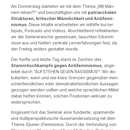
Am Don­ners­tag star­te­ten wir mit dem The­ma „Mit Män­
nern leben?!“ und beschäf­tig­ten uns mit
patri­ar­cha­len
Struk­tu­ren, kri­ti­scher Männ­lich­keit und Anti­fe­mi­
nis­mus
. Die­se Inhal­te erar­bei­te­ten wir mit­hil­fe kur­zer
Inputs, Pod­casts und Vide­os. Abschlie­ßend reflek­tier­ten
wir die Semi­nar­wo­che gemein­sam, tausch­ten Erkennt­
nis­se aus und hiel­ten zen­tra­le Lern­erfah­run­gen fest, da
der Frei­tag anders gestal­tet wurde.
Der fünf­te und letz­te Tag stand im Zei­chen des
Stamm­tisch­kampfs gegen Anti­fe­mi­nis­mus
, ange­
lei­tet durch “AUFSTEHEN GEGEN RASSISMUS!”. Wir dis­
ku­tier­ten, wann und wie kla­re Gren­zen gegen­über men­
schen­feind­li­chen oder demo­kra­tie­feind­li­chen Aus­sa­gen
gezo­gen wer­den soll­ten und wel­che sprach­li­chen Mit­tel
dabei hel­fen kön­nen, sol­chen Posi­tio­nen wirk­sam zu
widersprechen.
Ins­ge­samt bot das Semi­nar eine fun­dier­te, span­nen­de
und mul­ti­per­spek­ti­vi­sche Aus­ein­an­der­set­zung mit dem
The­ma (Queer-)Feminismus. Durch die Ver­bin­dung von