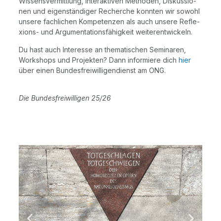
Wis­sens­ver­mitt­lung, inter­ak­ti­ven Metho­den, Dis­kus­sio­
nen und eigen­stän­di­ger Recher­che konn­ten wir sowohl
unse­re fach­li­chen Kom­pe­ten­zen als auch unse­re Refle­
xi­ons- und Argu­men­ta­ti­ons­fä­hig­keit weiterentwickeln.
Du hast auch Inter­es­se an the­ma­ti­schen Semi­na­ren,
Work­shops und Pro­jek­ten? Dann infor­mie­re dich
hier
über einen Bun­des­frei­wil­li­gen­dienst am ONG.
Die Bun­des­frei­wil­li­gen 25/​26