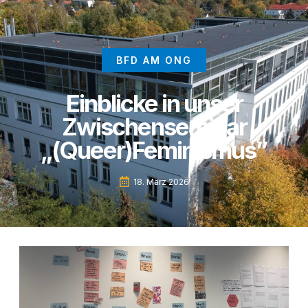
BFD AM ONG
Einblicke in unser
Zwischenseminar
„(Queer)Feminismus”
18. März 2026