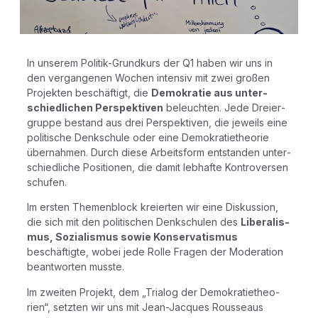
In unse­rem Poli­tik-Grund­kurs der Q1 haben wir uns in
den ver­gan­ge­nen Wochen inten­siv mit zwei gro­ßen
Pro­jek­ten beschäftigt, die
Demo­kra­tie aus unter­
schied­li­chen Per­spek­ti­ven
beleuch­ten. Jede Drei­er­
grup­pe bestand aus drei Per­spek­ti­ven, die jeweils eine
poli­ti­sche Denk­schu­le oder eine Demo­kra­tie­theo­rie
übernahmen. Durch die­se Arbeits­form ent­stan­den unter­
schied­li­che Posi­tio­nen, die damit leb­haf­te Kon­tro­ver­sen
schufen.
Im ers­ten The­men­block kre­ierten wir eine Dis­kus­si­on,
die sich mit den poli­ti­schen Denk­schu­len des
Libe­ra­lis­
mus, Sozia­lis­mus sowie Kon­ser­va­tis­mus
beschäftigte, wobei jede Rol­le Fra­gen der Mode­ra­ti­on
beant­wor­ten musste.
Im zwei­ten Pro­jekt, dem „Tria­log der Demo­kra­tie­theo­
rien“, setz­ten wir uns mit Jean-Jac­ques Rous­se­aus