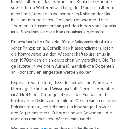
Identitätstheorie, James Madi­sons Kon­kur­renz­theo­rie
sowie deren Wei­ter­ent­wick­lung, der Plu­ra­lis­mus­theo­rie
nach Ernst Fraen­kel aus­ein­an­der. Im Rah­men der Dis­
kus­si­on über poli­ti­sche Denk­schu­len wur­den die­se
Theo­rien in Zusam­men­hang mit den Ideen von Libe­ra­lis­
mus, Sozia­lis­mus sowie Kon­ser­va­tis­mus gebracht.
Ein anschau­li­ches Bei­spiel für die Wirk­sam­keit plu­ra­lis­ti­
scher Prin­zi­pi­en außer­halb des Klas­sen­zim­mers lie­fert
die Kon­tro­ver­se um den Wis­sen­schafts­plu­ra­lis­mus in
den 1970er Jah­ren an deut­schen Universitäten. Die Fra­
ge lau­te­te, in wel­chem Aus­maß mar­xis­ti­sche Dozen­ten
an Hoch­schu­len ein­ge­stellt wer­den sollten.
Ins­ge­samt wur­de klar, dass demo­kra­ti­sche Wer­te wie
Mei­nungs­frei­heit und Wis­sen­schafts­frei­heit – ver­an­kert
im Arti­kel 5 des Grund­ge­set­zes – das Fun­da­ment für
kon­tro­ver­se Dis­kus­sio­nen bil­den. Genau wie in unse­rem
Poli­tik­un­ter­richt, ent­steht hier ein leben­di­ger Pro­zess
des Argu­men­tie­rens, Zuhörens sowie Abwägens, der
über das rein fach­li­che Wis­sen hinausgeht.
Wer mag, kann
hier
auch den vollständigen Arti­