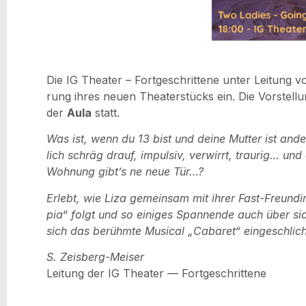
Die IG Thea­ter – Fort­ge­schrit­te­ne unter Lei­tung
rung ihres neu­en Thea­ter­stücks ein. Die Vor­stel­l
der
Aula
statt.
Was ist, wenn du 13 bist und dei­ne Mut­ter ist ande
lich schräg drauf, impul­siv, ver­wirrt, trau­rig… und
Woh­nung gibt’s ne neue Tür…?
Erlebt, wie Liza gemein­sam mit ihrer Fast-Freun­di
pia“ folgt und so eini­ges Span­nen­de auch über sich
sich das berühm­te Musi­cal „Caba­ret“ eingeschli
S. Zeisberg-Mei­ser
Lei­tung der IG Thea­ter — Fortgeschrittene