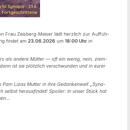
 von Frau Zeisberg-Mei­ser lädt herz­lich zur Auf­füh­
ung fin­det am
23.06.2026
um
18:00 Uhr
in
rs als ande­re Müt­ter — oft ein wenig, nein, ziem­
 dann ist sie plötz­lich ver­schwun­den und in eurer
n Pam Lizas Mut­ter in ihre Gedan­ken­welt „Syn­a­
 selbst her­aus­fin­det! Spoi­ler: In unser Stück hat
chen…