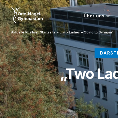
Über uns
Aktuelle Position:
Startseite
»
„Two Ladies – Going to Synapia“
DARST
„Two Lad