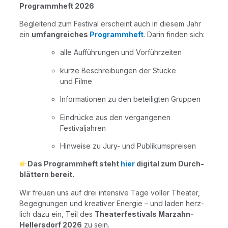
Pro­gramm­heft 2026
Beglei­tend zum Fes­ti­val erscheint auch in die­sem Jahr
ein
umfang­rei­ches
Pro­gramm­heft
. Dar­in fin­den sich:
alle Auf­füh­run­gen und Vorführzeiten
kur­ze Beschrei­bun­gen der Stü­cke
und Filme
Infor­ma­tio­nen zu den betei­lig­ten Gruppen
Ein­drü­cke aus den ver­gan­ge­nen
Festivaljahren
Hin­wei­se zu Jury- und Publikumspreisen
Das Pro­gramm­heft steht
hier
digi­tal zum Durch­
blät­tern bereit.
Wir freu­en uns auf drei inten­si­ve Tage vol­ler Thea­ter,
Begeg­nun­gen und krea­ti­ver Ener­gie – und laden herz­
lich dazu ein, Teil des
Thea­ter­fes­ti­vals Mar­zahn-
Hel­lers­dorf 2026
zu sein.