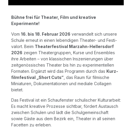
Büh­ne frei für Thea­ter, Film und krea­ti­ve
Experimente!
Vom
16. bis 18. Febru­ar 2026
ver­wan­delt sich unse­re
Schu­le erneut in einen leben­di­gen Thea­ter- und Fes­ti­
val­ort. Beim
Thea­ter­fes­ti­val Mar­zahn-Hel­lers­dorf
2026
zei­gen Thea­ter­grup­pen, Kur­se und Ensem­bles
ihre Arbei­ten – von klas­si­schen Insze­nie­run­gen über
zeit­ge­nös­si­sches Thea­ter bis hin zu expe­ri­men­tel­len
For­ma­ten. Ergänzt wird das Pro­gramm durch das
Kurz­
film­fes­ti­val „Short Cuts“
, das Raum für fil­mi­sche
Minia­tu­ren, Doku­men­ta­tio­nen und media­le Col­la­gen
bietet.
Das Fes­ti­val ist ein Schau­fens­ter schu­li­scher Kul­tur­ar­beit:
Es macht krea­ti­ve Pro­zes­se sicht­bar, för­dert Aus­tausch
zwi­schen Schu­len und lädt die Schul­ge­mein­schaft
sowie Gäs­te aus dem Bezirk ein, Thea­ter in all sei­nen
Facet­ten zu erleben.