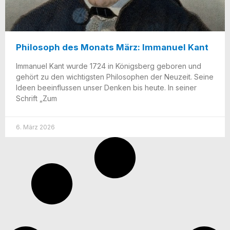
Philosoph des Monats März: Immanuel Kant
Imma­nu­el Kant wur­de 1724 in Königs­berg gebo­ren und
gehört zu den wich­tigs­ten Phi­lo­so­phen der Neu­zeit. Sei­ne
Ideen beein­flus­sen unser Den­ken bis heu­te. In sei­ner
Schrift „Zum
6. März 2026