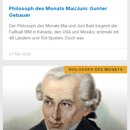
Philosoph des Monats Mai/​Juni: Gunter
Gebauer
Der Phi­lo­soph des Monats Mai und Juni Bald beginnt die
Fuß­­ball-WM in Kana­da, den USA und Mexi­ko: erst­mals mit
48 Län­dern und 104 Spie­len. Doch was
27. Mai 2026
PHILOSOPH DES MONATS