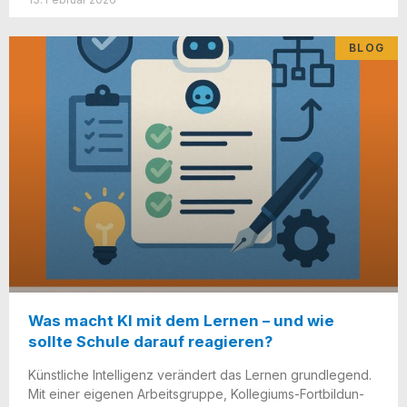
BLOG
Was macht KI mit dem Lernen – und wie
sollte Schule darauf reagieren?
Künst­li­che Intel­li­genz ver­än­dert das Ler­nen grund­le­gend.
Mit einer eige­nen Arbeits­grup­pe, Kol­le­gi­ums-Fort­bil­dun­