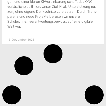
gen und einer kla­ren KI-Ver­ein­ba­rung schafft das ONG
ver­läss­li­che Leit­li­ni­en. Unser Ziel: KI als Unter­stüt­zung nut­
zen, ohne eige­ne Denk­schrit­te zu erset­zen. Durch Trans­
pa­renz und neue Pro­jek­te berei­ten wir unse­re
Schüler:innen ver­ant­wor­tungs­be­wusst auf eine digi­ta­le
Welt vor.
13. Dezember 2025