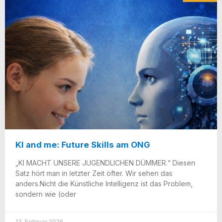
KI and me: Future Skills am ONG
„KI MACHT UNSERE JUGENDLICHEN DÜMMER.“ Die­sen
Satz hört man in letz­ter Zeit öfter. Wir sehen das
anders.Nicht die Künst­li­che Intel­li­genz ist das Pro­blem,
son­dern wie (oder
13. Februar 2026