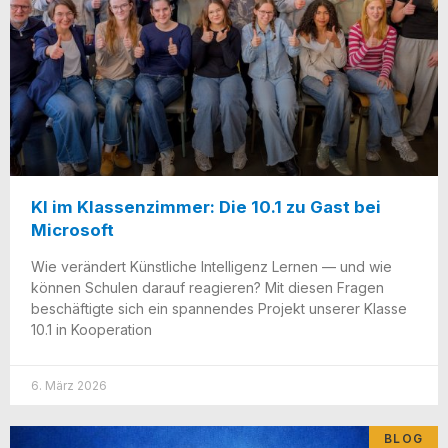
KI im Klassenzimmer: Die 10.1 zu Gast bei
Microsoft
Wie ver­än­dert Künst­li­che Intel­li­genz Ler­nen — und wie
kön­nen Schu­len dar­auf reagie­ren? Mit die­sen Fra­gen
beschäf­tig­te sich ein span­nen­des Pro­jekt unse­rer Klas­se
10.1 in Kooperation
6. März 2026
BLOG