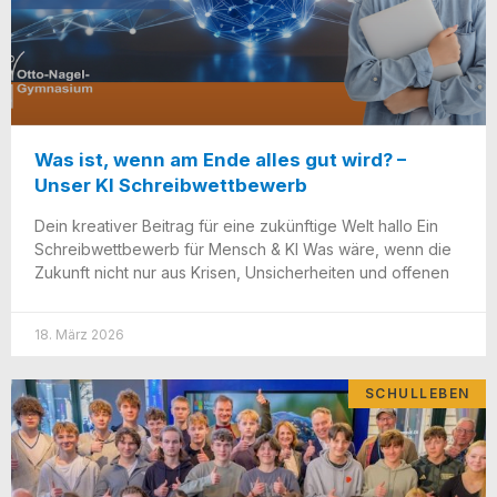
Was ist, wenn am Ende alles gut wird? –
Unser KI Schreibwettbewerb
Dein krea­ti­ver Bei­trag für eine zukünf­ti­ge Welt hal­lo Ein
Schreib­wett­be­werb für Mensch & KI Was wäre, wenn die
Zukunft nicht nur aus Kri­sen, Unsi­cher­hei­ten und offenen
18. März 2026
SCHULLEBEN