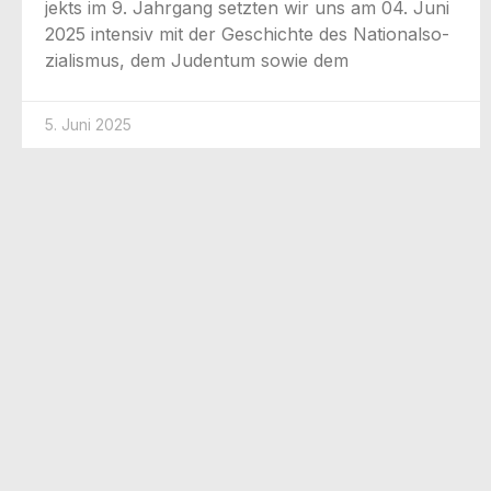
jekts im 9. Jahr­gang setz­ten wir uns am 04. Juni
2025 inten­siv mit der Geschich­te des Natio­nal­so­
zia­lis­mus, dem Juden­tum sowie dem
5. Juni 2025