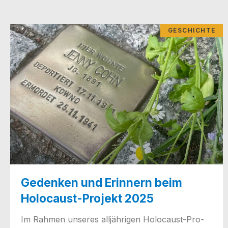
GESCHICHTE
Gedenken und Erinnern beim
Holocaust-Projekt 2025
Im Rah­men unse­res all­jäh­ri­gen Holo­­caust-Pro­­