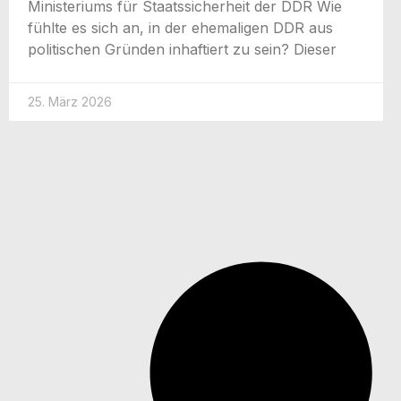
Minis­te­ri­ums für Staats­si­cher­heit der DDR Wie
fühl­te es sich an, in der ehe­ma­li­gen DDR aus
poli­ti­schen Grün­den inhaf­tiert zu sein? Dieser
25. März 2026