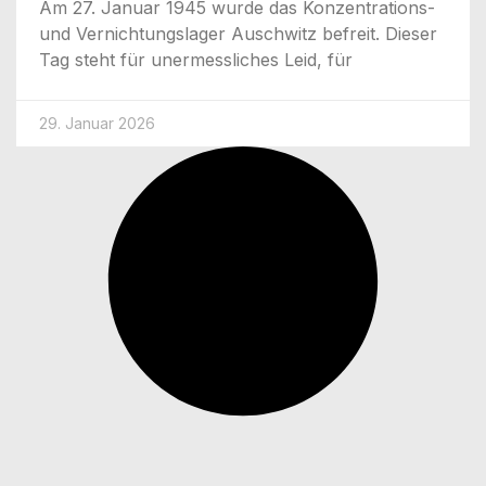
Am 27. Janu­ar 1945 wur­de das Kon­­­zen­­tra­­ti­ons-
und Ver­nich­tungs­la­ger Ausch­witz befreit. Die­ser
Tag steht für uner­mess­li­ches Leid, für
29. Januar 2026