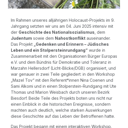
Im Rah­men unse­res all­jäh­ri­gen Holo­caust-Pro­jekts im 9.
Jahr­gang setz­ten wir uns am 04. Juni 2025 inten­siv mit
der
Geschich­te des Natio­nal­so­zia­lis­mus
, dem
Juden­tum
sowie dem
Nah­ost­kon­flikt
aus­ein­an­der.
Das Pro­jekt
„Geden­ken und Erin­nern – Jüdi­sches
Leben und ein Stol­per­stein­rund­gang“
wur­de in
Zusam­men­ar­beit mit den Orga­ni­sa­tio­nen Bür­ger Euro­pas
e.V. und dem Bünd­nis für Demo­kra­tie und Tole­ranz in
Mar­zahn Hel­lers­dorf (Licht-Bli­cke/DGB) orga­ni­siert, und
war genau­er in zwei Tei­le geglie­dert: in den Work­shop
„Mazel Tov“ mit den Referent*innen Nina Coe­nen und
Sami Alko­mi und in einen Stol­per­stein-Rund­gang mit Ute
Tho­mas und Mari­on Weis­bach durch unse­ren Bezirk
Bies­dorf. Bei­de Tei­le des Pro­jekts boten uns nicht nur
einen Ein­blick in die his­to­ri­schen Ereig­nis­se, son­dern
mach­ten auch deut­lich, wel­che star­ken Aus­wir­kun­gen
die­se Geschich­te auf das Leben der Betrof­fe­nen hatte.
Das Pro­jekt begann mit einem inter­ak­ti­ven Work­shop.