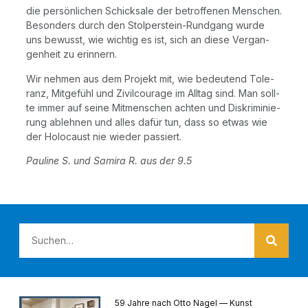
die per­sön­li­chen Schick­sa­le der betrof­fe­nen Men­schen.
Beson­ders durch den Stol­per­stein-Rund­gang wur­de
uns bewusst, wie wich­tig es ist, sich an die­se Ver­gan­
gen­heit zu erinnern.
Wir neh­men aus dem Pro­jekt mit, wie bedeu­tend Tole­
ranz, Mit­ge­fühl und Zivil­cou­ra­ge im All­tag sind. Man soll­
te immer auf sei­ne Mit­men­schen ach­ten und Dis­kri­mi­nie­
rung ableh­nen und alles dafür tun, dass so etwas wie
der Holo­caust nie wie­der passiert.
Pau­li­ne S. und Sami­ra R. aus der 9.5
59 Jahre nach Otto Nagel — Kunst