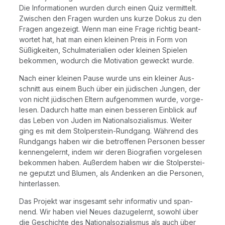
Die Infor­ma­tio­nen wur­den durch einen Quiz ver­mit­telt.
Zwi­schen den Fra­gen wur­den uns kur­ze Dokus zu den
Fra­gen ange­zeigt. Wenn man eine Fra­ge rich­tig beant­
wor­tet hat, hat man einen klei­nen Preis in Form von
Süßig­kei­ten, Schul­ma­te­ria­li­en oder klei­nen Spie­len
bekom­men, wodurch die Moti­va­ti­on geweckt wur­de.
Nach einer klei­nen Pau­se wur­de uns ein klei­ner Aus­
schnitt aus einem Buch über ein jüdi­schen Jun­gen, der
von nicht jüdi­schen Eltern auf­ge­nom­men wur­de, vor­ge­
le­sen. Dadurch hat­te man einen bes­se­ren Ein­blick auf
das Leben von Juden im Natio­nal­so­zia­lis­mus. Wei­ter
ging es mit dem Stol­per­stein-Rund­gang. Wäh­rend des
Rund­gangs haben wir die betrof­fe­nen Per­so­nen bes­ser
ken­nen­ge­lernt, indem wir deren Bio­gra­fien vor­ge­le­sen
bekom­men haben. Außer­dem haben wir die Stol­per­stei­
ne geputzt und Blu­men, als Andenken an die Per­so­nen,
hin­ter­las­sen.
Das Pro­jekt war ins­ge­samt sehr infor­ma­tiv und span­
nend. Wir haben viel Neu­es dazu­ge­lernt, sowohl über
die Geschich­te des Natio­nal­so­zia­lis­mus als auch über