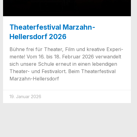
Theaterfestival Marzahn-
Hellersdorf 2026
Büh­ne frei für Thea­ter, Film und krea­ti­ve Expe­ri­
men­te! Vom 16. bis 18. Febru­ar 2026 ver­wan­delt
sich unse­re Schu­le erneut in einen leben­di­gen
The­a­­ter- und Fes­ti­val­ort. Beim Thea­ter­fes­ti­val
Marzahn-Hellersdorf
19. Januar 2026