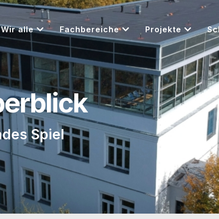
Wir alle
Fachbereiche
Projekte
Sc
berblick
ndes Spiel