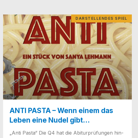
DARSTELLENDES SPIEL
ANTI PASTA – Wenn einem das
Leben eine Nudel gibt…
„Anti Pas­ta“ Die Q4 hat die Abitur­prü­fun­gen hin­