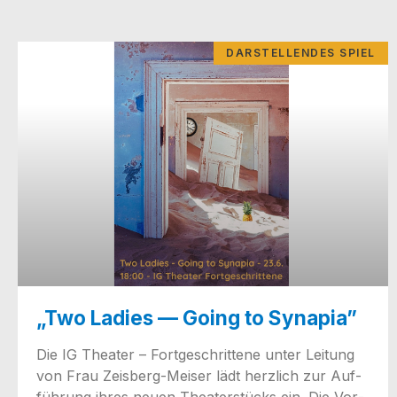
DARSTELLENDES SPIEL
„Two Ladies — Going to Synapia”
Die IG Thea­ter – Fort­ge­schrit­te­ne unter Lei­tung
von Frau Zeisberg-Mei­­ser lädt herz­lich zur Auf­
füh­rung ihres neu­en Thea­ter­stücks ein. Die Vor­