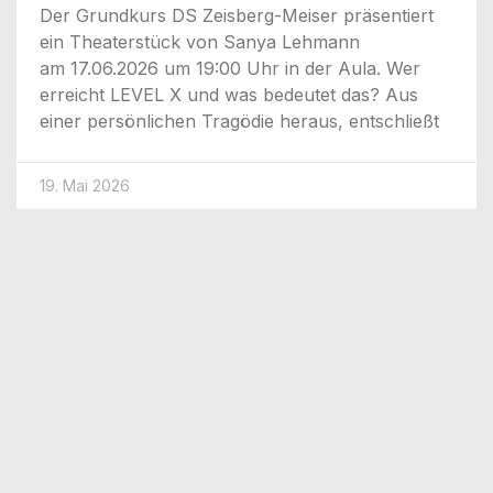
Der Grund­kurs DS Zeisberg-Mei­­ser prä­sen­tiert
ein Thea­ter­stück von Sanya Leh­mann
am 17.06.2026 um 19:00 Uhr in der Aula. Wer
erreicht LEVEL X und was bedeu­tet das? Aus
einer per­sön­li­chen Tra­gö­die her­aus, entschließt
19. Mai 2026