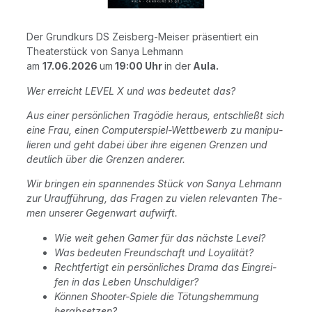
Der Grund­kurs DS Zeisberg-Mei­ser prä­sen­tiert ein
Thea­ter­stück von Sanya Leh­mann
am
17.06.2026
um
19:00 Uhr
in der
Aula.
Wer erreicht LEVEL X und was bedeu­tet das?
Aus einer per­sön­li­chen Tra­gö­die her­aus, ent­schließt sich
eine Frau, einen Com­pu­ter­spiel-Wett­be­werb zu mani­pu­
lie­ren und geht dabei über ihre eige­nen Gren­zen und
deut­lich über die Gren­zen anderer.
Wir brin­gen ein span­nen­des Stück von Sanya Leh­mann
zur Urauf­füh­rung, das Fra­gen zu vie­len rele­van­ten The­
men unse­rer Gegen­wart aufwirft.
Wie weit gehen Gamer für das nächs­te Level?
Was bedeu­ten Freund­schaft und Loyalität?
Recht­fer­tigt ein per­sön­li­ches Dra­ma das Ein­grei­
fen in das Leben Unschuldiger?
Kön­nen Shoo­ter-Spie­le die Tötungs­hem­mung
herabsetzen?