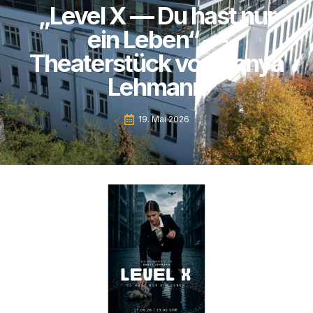
„Level X — Du hast nur
ein Leben“ —
Theaterstück von Sanya
Lehmann
19. Mai 2026