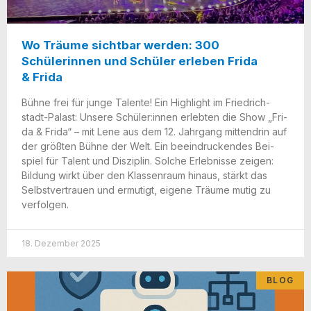
Wo Träume sichtbar werden: 300
Schülerinnen und Schüler erleben Frida
& Frida
Büh­ne frei für jun­ge Talen­te! Ein High­light im Fried­rich­
stadt-Palast: Unse­re Schüler:innen erleb­ten die Show „Fri­
da & Fri­da“ – mit Lene aus dem 12. Jahr­gang mit­ten­drin auf
der größ­ten Büh­ne der Welt. Ein beein­dru­cken­des Bei­
spiel für Talent und Dis­zi­plin. Sol­che Erleb­nis­se zei­gen:
Bil­dung wirkt über den Klas­sen­raum hin­aus, stärkt das
Selbst­ver­trau­en und ermu­tigt, eige­ne Träu­me mutig zu
verfolgen.
18. Dezember 2025
BLOG