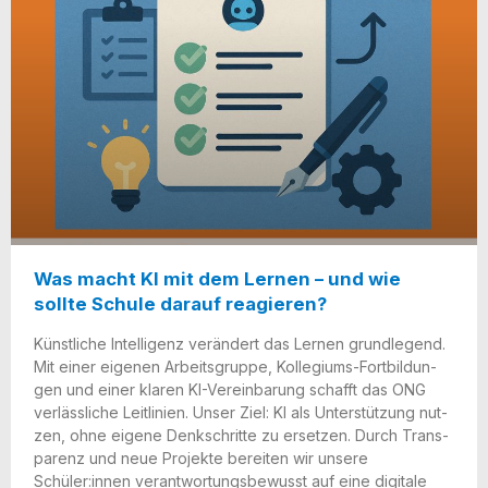
Was macht KI mit dem Lernen – und wie
sollte Schule darauf reagieren?
Künst­li­che Intel­li­genz ver­än­dert das Ler­nen grund­le­gend.
Mit einer eige­nen Arbeits­grup­pe, Kol­le­gi­ums-Fort­bil­dun­
gen und einer kla­ren KI-Ver­ein­ba­rung schafft das ONG
ver­läss­li­che Leit­li­ni­en. Unser Ziel: KI als Unter­stüt­zung nut­
zen, ohne eige­ne Denk­schrit­te zu erset­zen. Durch Trans­
pa­renz und neue Pro­jek­te berei­ten wir unse­re
Schüler:innen ver­ant­wor­tungs­be­wusst auf eine digi­ta­le