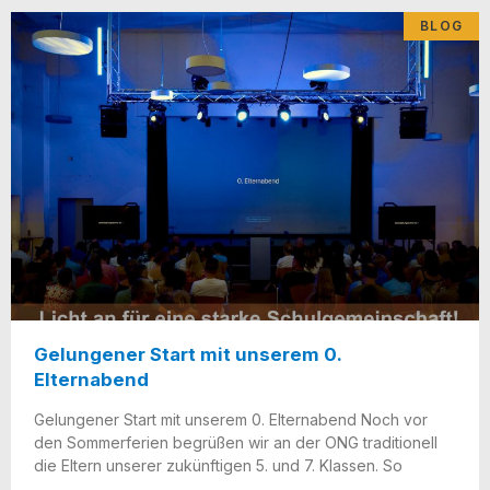
BLOG
Gelungener Start mit unserem 0.
Elternabend
Gelun­ge­ner Start mit unse­rem 0. Eltern­abend Noch vor
den Som­mer­fe­ri­en begrü­ßen wir an der ONG tra­di­tio­nell
die Eltern unse­rer zukünf­ti­gen 5. und 7. Klas­sen. So