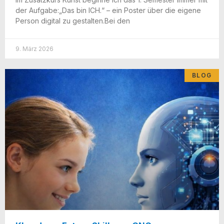
der Auf­ga­be:„Das bin ICH.“ – ein Pos­ter über die eige­ne
Per­son digi­tal zu gestal­ten.Bei den
9. März 2026
BLOG