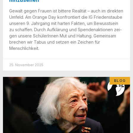
Gewalt gegen Frau­en ist bit­te­re Rea­li­tät – auch im direk­ten
Umfeld. Am Oran­ge Day kon­fron­tiert die IG Frie­dens­tau­be
unse­ren 9. Jahr­gang mit har­ten Fak­ten, um Bewusst­sein
zu schaf­fen. Durch Auf­klä­rung und Spen­den­ak­tio­nen zei­
gen unse­re Schü­le­rIn­nen Mut und Hal­tung. Gemein­sam
bre­chen wir Tabus und set­zen ein Zei­chen für
Menschlichkeit.
25. November 2025
BLOG