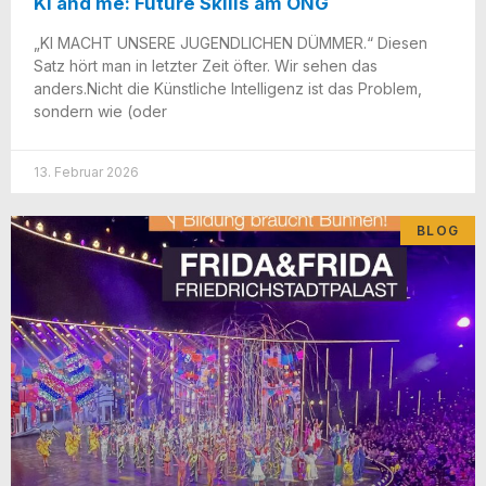
KI and me: Future Skills am ONG
„KI MACHT UNSERE JUGENDLICHEN DÜMMER.“ Die­sen
Satz hört man in letz­ter Zeit öfter. Wir sehen das
anders.Nicht die Künst­li­che Intel­li­genz ist das Pro­blem,
son­dern wie (oder
13. Februar 2026
BLOG