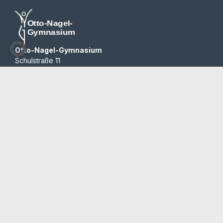
Otto-Nagel-Gymnasium
Schulstraße 11
12683 Berlin
030 / 514 38 64
030 / 514 28 16
sekretariat@ong.berlin
Programme
Auszeichnungen
© 2012-2026 | All rights reserved | Team Redaktion