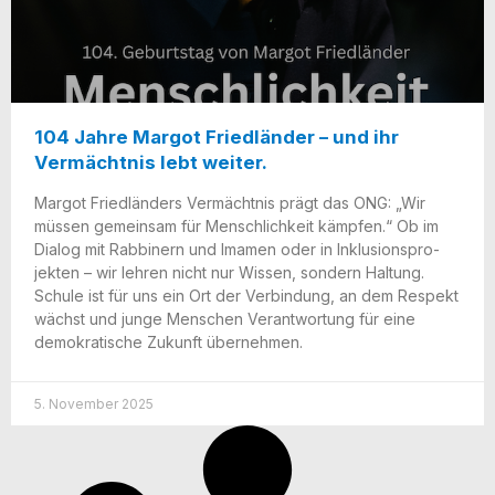
104 Jahre Margot Friedländer – und ihr
Vermächtnis lebt weiter.
Mar­got Fried­län­ders Ver­mächt­nis prägt das ONG: „Wir
müs­sen gemein­sam für Mensch­lich­keit kämp­fen.“ Ob im
Dia­log mit Rab­bi­nern und Ima­men oder in Inklu­si­ons­pro­
jek­ten – wir leh­ren nicht nur Wis­sen, son­dern Hal­tung.
Schu­le ist für uns ein Ort der Ver­bin­dung, an dem Respekt
wächst und jun­ge Men­schen Ver­ant­wor­tung für eine
demo­kra­ti­sche Zukunft übernehmen.
5. November 2025