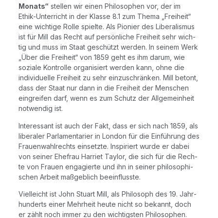
Monats“
stel­len wir einen Phi­lo­so­phen vor, der im
Ethik-Unter­richt in der Klas­se 8.1 zum The­ma „Frei­heit“
eine wich­ti­ge Rol­le spiel­te. Als Pio­nier des Libe­ra­lis­mus
ist für Mill das Recht auf per­sön­li­che Frei­heit sehr wich­
tig und muss im Staat geschützt wer­den. In sei­nem Werk
„Über die Frei­heit“ von 1859 geht es ihm dar­um, wie
sozia­le Kon­trol­le orga­ni­siert wer­den kann, ohne die
indi­vi­du­el­le Frei­heit zu sehr ein­zu­schrän­ken. Mill betont,
dass der Staat nur dann in die Frei­heit der Men­schen
ein­grei­fen darf, wenn es zum Schutz der All­ge­mein­heit
not­wen­dig ist.
Inter­es­sant ist auch der Fakt, dass er sich nach 1859, als
libe­ra­ler Par­la­men­ta­ri­er in Lon­don für die Ein­füh­rung des
Frau­en­wahl­rechts ein­setz­te. Inspi­riert wur­de er dabei
von sei­ner Ehe­frau Har­riet Tay­lor, die sich für die Rech­
te von Frau­en enga­gier­te und ihn in sei­ner phi­lo­so­phi­
schen Arbeit maß­geb­lich beeinflusste.
Viel­leicht ist John Stuart Mill, als Phi­lo­soph des 19. Jahr­
hun­derts einer Mehr­heit heu­te nicht so bekannt, doch
er zählt noch immer zu den wich­tigs­ten Phi­lo­so­phen.