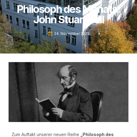
Philosoph des Monats:
John Stuart Mill
24. November 2025
Zum Auf­takt unse­rer neu­en Rei­he
„Phi­lo­soph des