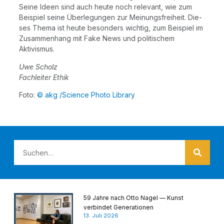
Sei­ne Ideen sind auch heu­te noch rele­vant, wie zum
Bei­spiel sei­ne Über­le­gun­gen zur Mei­nungs­frei­heit. Die­
ses The­ma ist heu­te beson­ders wich­tig, zum Bei­spiel im
Zusam­men­hang mit Fake News und poli­ti­schem
Aktivismus.
Uwe Scholz
Fach­lei­ter Ethik
Foto:
© akg /​Sci­ence Pho­to Library
59 Jahre nach Otto Nagel — Kunst
verbindet Generationen
13. Juli 2026