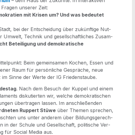
ri­um
– dem Haus der Zukünf­te. In inter­ak­ti­ven
n Fra­gen unse­rer Zeit:
o­kra­tien mit Kri­sen um? Und was bedeu­tet
 Stadt, bei der Ent­schei­dung über zukünf­ti­ge Nut­
Umwelt, Tech­nik und gesell­schaft­li­ches Zusam­
ht Betei­li­gung und demo­kra­ti­sche
t­tel­punkt: Beim gemein­sa­men Kochen, Essen und
ffe­ner Raum für per­sön­li­che Gesprä­che, neue
z im Sin­ne der Wer­te der IG Friedenstaube.
des­tag
. Nach dem Besuch der Kup­pel und einem
a­ments dis­ku­tier­ten wir, wel­che demo­kra­ti­schen
tun­gen über­tra­gen las­sen. Im anschlie­ßen­den
rd­ne­ten Rup­pert Stü­we
über The­men spre­chen,
ausch­ten uns unter ande­rem über Bil­dungs­ge­rech­
en in der Schu­le und Gesell­schaft, poli­ti­sche Ver­
ung für Social Media aus.