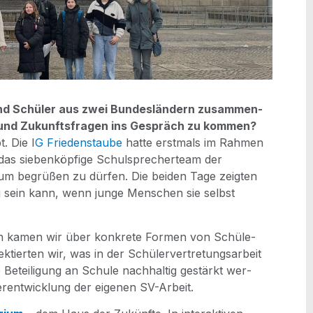
und Schü­ler aus zwei Bun­des­län­dern zusam­men­
 und Zukunfts­fra­gen ins Gespräch zu kom­men?
. Die I
G Frie­dens­tau­be
hat­te erst­mals im Rah­men
, das sie­ben­köp­fi­ge Schul­spre­cher­team der
m begrü­ßen zu dür­fen. Die bei­den Tage zeig­ten
ung sein kann, wenn jun­ge Men­schen sie selbst
ch kamen wir über kon­kre­te For­men von Schü­le­
k­tier­ten wir, was in der Schü­ler­ver­tre­tungs­ar­beit
 Betei­li­gung an Schu­le nach­hal­tig gestärkt wer­
r­ent­wick­lung der eige­nen SV-Arbeit.