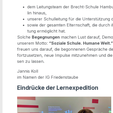
dem Lei­tungs­team der Brecht-Schu­le Ham­burg 
lin hinaus,
unse­rer Schul­lei­tung für die Unter­stüt­zung
sowie der gesam­ten Eltern­schaft, die durch ihr
tung ermög­licht hat.
Sol­che
Begeg­nun­gen
machen Lust dar­auf, Demo­k
unse­rem Mot­to:
“Sozia­le Schu­le. Huma­ne Welt.”
freu­en uns dar­auf, die begon­ne­nen Gesprä­che 
fort­zu­set­zen, neue Impul­se mit­zu­neh­men und die
sen zu lassen.
Jan­nis Koll
im Namen der IG Friedenstaube
Eindrücke der Lernexpedition