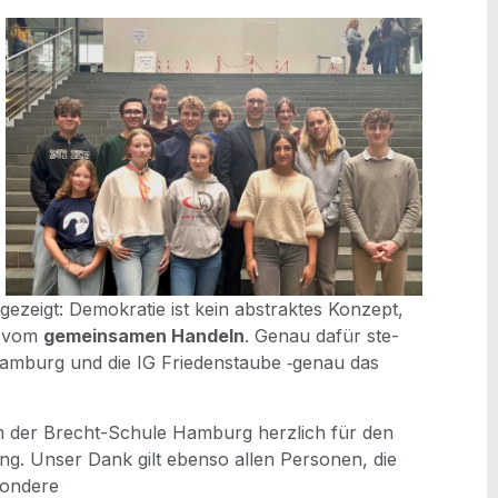
at gezeigt: Demo­kra­tie ist kein abs­trak­tes Kon­zept,
 vom
gemein­sa­men Han­deln
. Genau dafür ste­
m­burg und die IG Frie­dens­tau­be ‑genau das
m der Brecht-Schu­le Ham­burg herz­lich für den
ung. Unser Dank gilt eben­so allen Per­so­nen, die
sondere