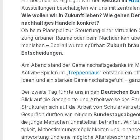
Ein beson­de­res High­light war der
Besuch im
Futu­
Aus­stel­lun­gen beschäf­tig­ten wir uns mit zen­tra­le
Wie wol­len wir in Zukunft leben? Wie gehen Dem
nach­hal­ti­ges Han­deln kon­kret?
Ob beim Plan­spiel zur Steue­rung einer vir­tu­el­len
zung urba­ner Räu­me oder beim Nach­den­ken über 
men­le­ben – über­all wur­de spür­bar:
Zukunft brauc
Entscheidungen.
Am Abend stand der Gemein­schafts­ge­dan­ke im Mi
Acti­vi­ty-Spie­len im „
Trep­pen­haus
“ ent­stand ein o
Ideen und ein star­kes Gemein­schafts­ge­fühl – gan
Der zwei­te Tag führ­te uns in den
Deut­schen Bun­
Blick auf die Geschich­te und Arbeits­wei­se des Par­l
Struk­tu­ren sich auf die Arbeit von Schü­ler­ver­tre­
Gespräch durf­ten wir mit dem
Bun­des­tags­ab­ge­o
die jun­ge Men­schen unmit­tel­bar betref­fen. Wir t
tig­keit, Mit­be­stim­mungs­mög­lich­kei­ten und ‑chan­c
ant­wor­tung und eine mög­li­che Alters­be­schrän­k