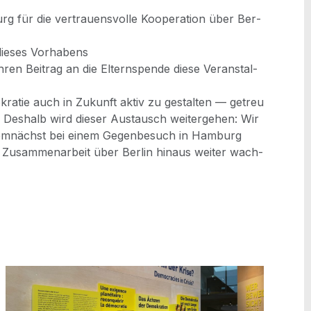
für die ver­trau­ens­vol­le Koope­ra­ti­on über Ber­
 die­ses Vorhabens
en Bei­trag an die Eltern­spen­de die­se Ver­an­stal­
ra­tie auch in Zukunft aktiv zu gestal­ten — getreu
Des­halb wird die­ser Aus­tausch wei­ter­ge­hen: Wir
dem­nächst bei einem Gegen­be­such in Ham­burg
 Zusam­men­ar­beit über Ber­lin hin­aus wei­ter wach­