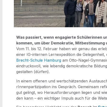
Was pas­siert, wenn enga­gier­te Schü­le­rin­nen 
kom­men, um über Demo­kra­tie, Mit­be­stim­mung
Vom 11. bis 12. Febru­ar haben wir genau das erlebt
einer IG-inter­nen Lern­ex­pe­di­ti­on die Gele­gen­heit
Brecht-Schu­le Ham­burg
am Otto-Nagel-Gym­na­si­u
ein­drucks­voll, wie leben­dig demo­kra­ti­sche Bil­d
gestal­ten (dür­fen).
In einem offe­nen und wert­schät­zen­den Aus­taus
rIn­nen­par­ti­zi­pa­ti­on ins Gespräch. Gemein­sam refle
gut gelingt, wo Her­aus­for­de­run­gen lie­gen und wie
den kann – ein wich­ti­ger Impuls auch für die Wei­te