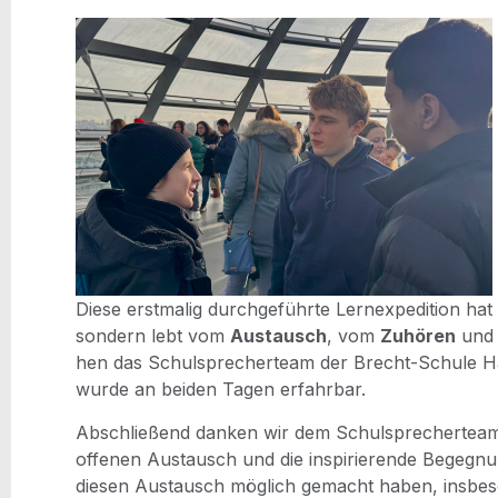
Die­se erst­ma­lig durch­ge­führ­te Lern­ex­pe­di­ti­on h
son­dern lebt vom
Aus­tausch
, vom
Zuhö­ren
und
hen das Schul­spre­cher­team der Brecht-Schu­le Ha
wur­de an bei­den Tagen erfahrbar.
Abschlie­ßend dan­ken wir dem Schul­spre­cher­tea
offe­nen Aus­tausch und die inspi­rie­ren­de Begeg­n
die­sen Aus­tausch mög­lich gemacht haben, insbe