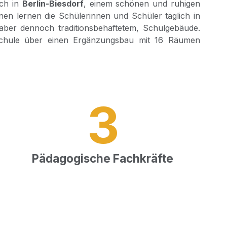
ich in
Ber­lin-Bies­dorf
, einem schö­nen und ruhi­gen
nen ler­nen die Schü­le­rin­nen und Schü­ler täg­lich in
ber den­noch tra­di­ti­ons­be­haf­te­tem, Schul­ge­bäu­de.
chu­le über einen Ergän­zungs­bau mit 16 Räu­men
3
Päd­ago­gi­sche Fachkräfte