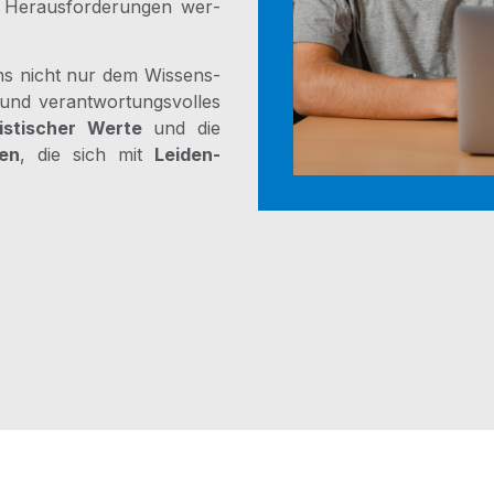
: Her­aus­for­de­run­gen wer­
uns nicht nur dem Wis­sens­
und ver­ant­wor­tungs­vol­les
is­ti­scher Wer­te
und die
ten
, die sich mit
Lei­den­