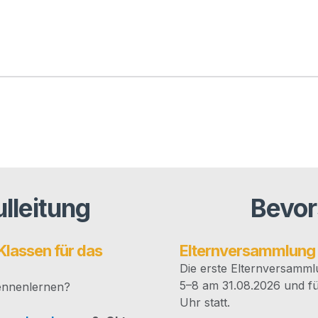
lleitung
Bevor
Klassen für das
ONG-Newsletter — imme
Elternversammlung 
Aktu­el­les aus dem Schul­le­ben, 
Die ers­te Eltern­ver­samm­
Ein­bli­cke in unse­ren Schul­all
5–8 am 31.08.2026 und fü
n­nen­ler­nen?
dem Lau­fen­den bleiben.
Uhr statt.