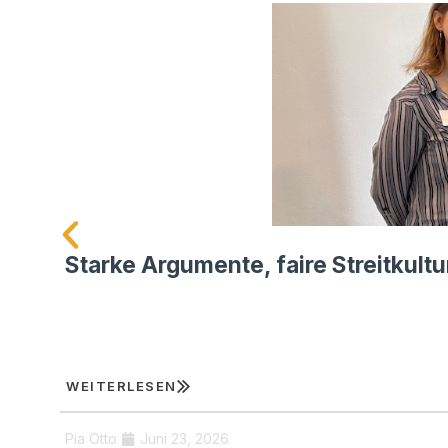
Starke Argumente, faire Streitkult
WEI­TER­LE­SEN
Pia Otto
Juni 23, 2026