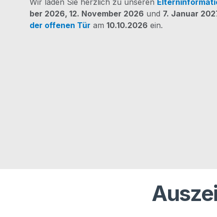
Wir laden Sie herz­lich zu unse­ren
Eltern­in­for­ma­t
ber 2026, 12. Novem­ber 2026
und
7. Janu­ar 202
der offe­nen
Tür
am
10.10.2026
ein.
Ausze