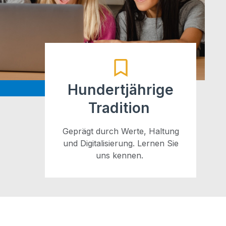
Hundertjährige
Tradition
Geprägt durch Wer­te, Hal­tung
und Digi­ta­li­sie­rung. Ler­nen Sie
uns kennen.