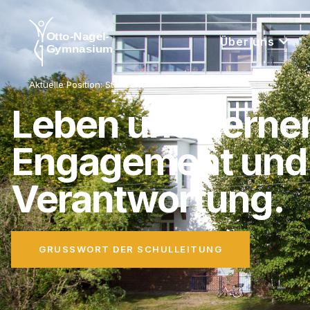
Über uns
Aktuelle Position:
Startseite
Leben und Lerne
Engagement und
Verantwortung.
GRUSS­WORT DER SCHULLEITUNG