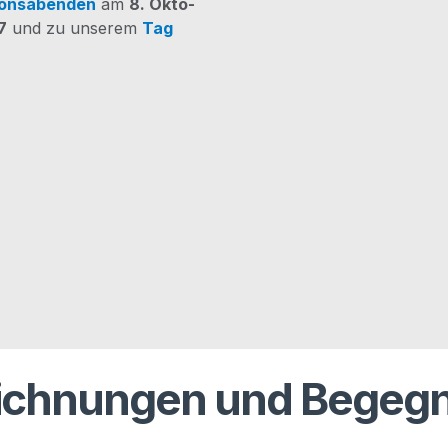
i­ons­aben­den
am
8. Okto­
Hier
ab sofort für unse­ren News
7
und zu unse­rem
Tag
mehr verpassen.
ichnungen und Begeg