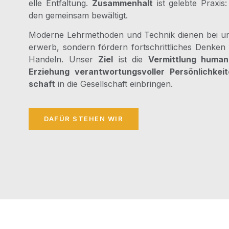
el­le Ent­fal­tung.
Zusam­men­halt
ist geleb­te Pra­xis
den gemein­sam bewältigt.
Moder­ne Lehr­me­tho­den und Tech­nik die­nen bei 
er­werb, son­dern för­dern fort­schritt­li­ches Den­ken 
Han­deln. Unser
Ziel
ist die
Ver­mitt­lung huma­n
Erzie­hung ver­ant­wor­tungs­vol­ler Per­sön­lich­kei­
schaft
in die Gesell­schaft einbringen.
DAFÜR STE­HEN WIR