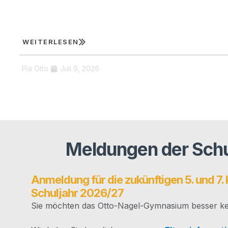
WEI­TER­LE­SEN
Pia Otto
Juli 9, 2026
Meldungen der Schu
Anmeldung für die zukünftigen 5. und 7. 
Schuljahr 2026/​27
Sie möch­ten das Otto-Nagel-Gym­na­­si­um bes­ser ke