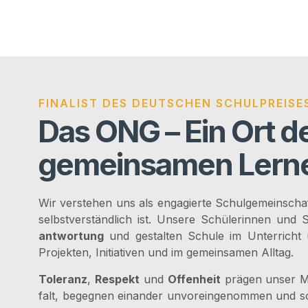
FINALIST DES DEUTSCHEN SCHULPREISE
Das ONG – Ein Ort d
gemeinsamen Lern
Wir ver­ste­hen uns als enga­gier­te Schul­ge­mein­schaft
selbst­ver­ständ­lich ist. Unse­re Schü­le­rin­nen un
ant­wor­tung
und gestal­ten Schu­le im Unter­richt
Pro­jek­ten, Initia­ti­ven und im gemein­sa­men Alltag.
Tole­ranz
,
Respekt
und
Offen­heit
prä­gen unser Mit
falt, begeg­nen ein­an­der unvor­ein­ge­nom­men und sc