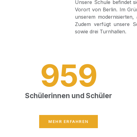
Unse­re Schu­le befin­det s
Vor­ort von Ber­lin. Im Grü­
unse­rem moder­ni­sier­ten, a
Zudem ver­fügt unse­re S
sowie drei Turnhallen.
959
Schü­le­rin­nen und Schüler
MEHR ERFAH­REN