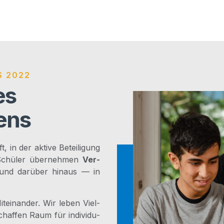
S 2022
es
ens
, in der akti­ve Betei­li­gung
d Schü­ler über­neh­men
Ver­
 und dar­über hin­aus — in
­ein­an­der. Wir leben Viel­
haf­fen Raum für indi­vi­du­