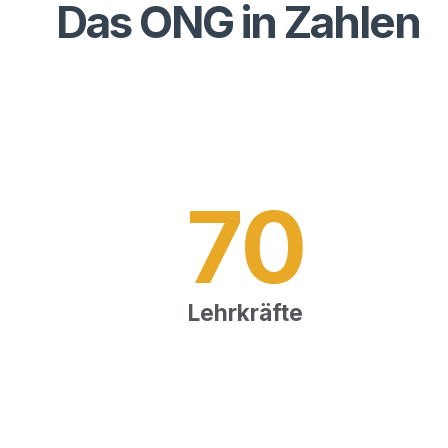
Das ONG in Zahlen
70
Lehr­kräf­te