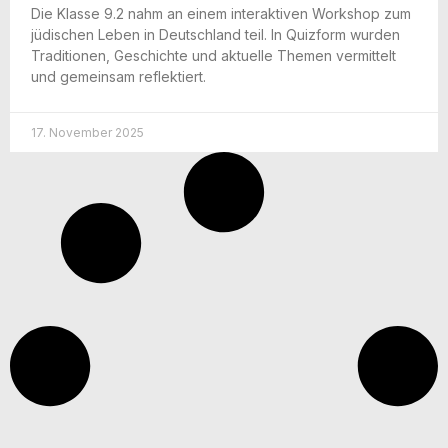
Die Klas­se 9.2 nahm an einem inter­ak­ti­ven Work­shop zum
jüdi­schen Leben in Deutsch­land teil. In Quiz­form wur­den
Tra­di­tio­nen, Geschich­te und aktu­el­le The­men ver­mit­telt
und gemein­sam reflektiert.
17. November 2025