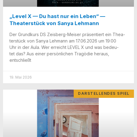
„Level X — Du hast nur ein Leben“ —
Theaterstück von Sanya Lehmann
Der Grund­kurs DS Zeisberg-Mei­­ser prä­sen­tiert ein Thea­
ter­stück von Sanya Leh­mann am 17.06.2026 um 19:00
Uhr in der Aula. Wer erreicht LEVEL X und was bedeu­
tet das? Aus einer per­sön­li­chen Tra­gö­die her­aus,
entschließt
19. Mai 2026
DARSTELLENDES SPIEL