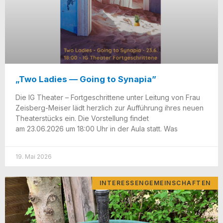
„Two Ladies — Going to Synapia”
Die IG Thea­ter – Fort­ge­schrit­te­ne unter Lei­tung von Frau
Zeisberg-Mei­­ser lädt herz­lich zur Auf­füh­rung ihres neu­en
Thea­ter­stücks ein. Die Vor­stel­lung fin­det
am 23.06.2026 um 18:00 Uhr in der Aula statt. Was
19. Mai 2026
INTERESSENGEMEINSCHAFTEN