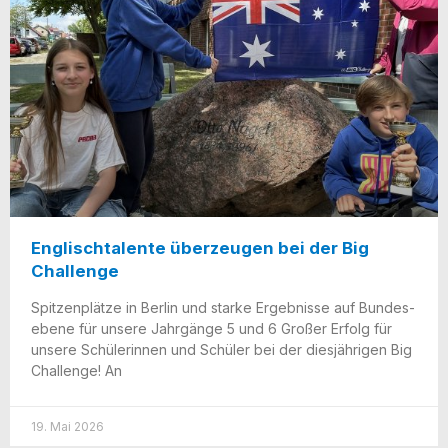
Englischtalente überzeugen bei der Big
Challenge
Spit­zen­plät­ze in Ber­lin und star­ke Ergeb­nis­se auf Bun­des­
ebe­ne für unse­re Jahr­gän­ge 5 und 6 Gro­ßer Erfolg für
unse­re Schü­le­rin­nen und Schü­ler bei der dies­jäh­ri­gen Big
Chall­enge! An
19. Mai 2026