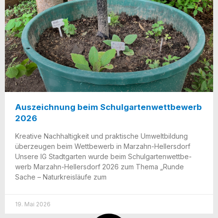
Auszeichnung beim Schulgartenwettbewerb
2026
Krea­ti­ve Nach­hal­tig­keit und prak­ti­sche Umwelt­bil­dung
über­zeu­gen beim Wett­be­werb in Mar­zahn-Hel­lers­dorf
Unse­re IG Stadt­gar­ten wur­de beim Schul­gar­ten­wett­be­
werb Mar­­zahn-Hel­­ler­s­­dorf 2026 zum The­ma „Run­de
Sache – Natur­kreis­läu­fe zum
19. Mai 2026