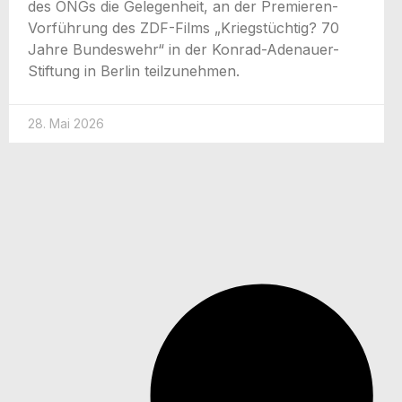
des ONGs die Gele­gen­heit, an der Pre­­mie­­ren-
Vor­­­füh­rung des ZDF-Films „Kriegs­tüch­tig? 70
Jah­re Bun­des­wehr“ in der Kon­­rad-Ade­n­au­er-
Stif­­tung in Ber­lin teilzunehmen.
28. Mai 2026