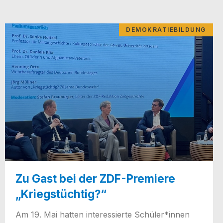
DEMOKRATIEBILDUNG
Zu Gast bei der ZDF-Premiere
„Kriegstüchtig?“
Am 19. Mai hat­ten inter­es­sier­te Schüler*innen