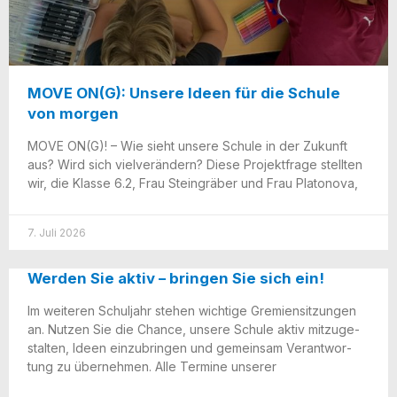
MOVE ON(G): Unsere Ideen für die Schule
von morgen
MOVE ON(G)! – Wie sieht unse­re Schu­le in der Zukunft
aus? Wird sich vielver­än­dern? Die­se Pro­jekt­fra­ge stell­ten
wir, die Klas­se 6.2, Frau Stein­grä­ber und Frau Platonova,
7. Juli 2026
Werden Sie aktiv – bringen Sie sich ein!
Im wei­te­ren Schul­jahr ste­hen wich­ti­ge Gre­mi­en­sit­zun­gen
an. Nut­zen Sie die Chan­ce, unse­re Schu­le aktiv mit­zu­ge­
stal­ten, Ideen ein­zu­brin­gen und gemein­sam Ver­ant­wor­
tung zu über­neh­men. Alle Ter­mi­ne unserer