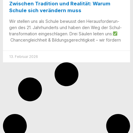
Zwischen Tradition und Realität: Warum
Schule sich verändern muss
Wir stel­len uns als Schu­le bewusst den Her­aus­for­de­run­
gen des 21. Jahr­hun­derts und haben den Weg der Schul­
trans­for­ma­ti­on ein­ge­schla­gen. Drei Säu­len lei­ten uns:
Chan­cen­gleich­heit & Bil­dungs­ge­rech­tig­keit – wir fördern
13. Februar 2026