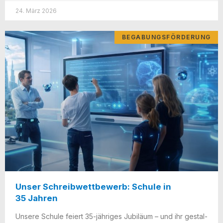
24. März 2026
BEGABUNGSFÖRDERUNG
Unser Schreibwettbewerb: Schule in
35 Jahren
Unse­re Schu­le fei­ert 35-jäh­ri­­ges Jubi­lä­um – und ihr gestal­