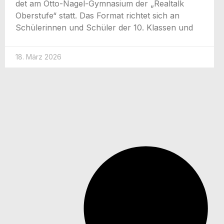
det am Otto-Nagel-Gym­na­­si­um der „Real­talk
Ober­stu­fe“ statt. Das For­mat rich­tet sich an
Schü­le­rin­nen und Schü­ler der 10. Klas­sen und
18. März 2026